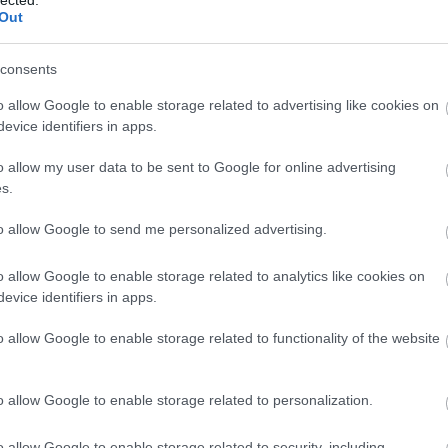
Out
consents
o allow Google to enable storage related to advertising like cookies on
evice identifiers in apps.
o allow my user data to be sent to Google for online advertising
s.
 Partners
to allow Google to send me personalized advertising.
tateinvestmenttrust.hu
atresz.reblog.hu/kontene
o allow Google to enable storage related to analytics like cookies on
es-ujrahasznositas-
githet-a-kornyezet
evice identifiers in apps.
ngfirstmedia.com/Milyen-
tarozzak-meg-a-SEO-
o allow Google to enable storage related to functionality of the website
rakat.php
emetnyelvtanulas.com/H
-elo-a-cegalapitast.php
o allow Google to enable storage related to personalization.
nturwien.org/melyek-a-
taplalekkiegeszitok-az-
o allow Google to enable storage related to security, including