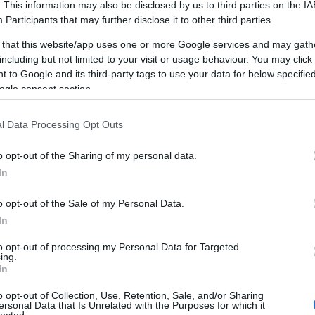
. This information may also be disclosed by us to third parties on the
IA
Participants
that may further disclose it to other third parties.
0
 that this website/app uses one or more Google services and may gath
including but not limited to your visit or usage behaviour. You may click 
TT BEJEGYZÉSEK:
 to Google and its third-party tags to use your data for below specifi
ogle consent section.
l Data Processing Opt Outs
o opt-out of the Sharing of my personal data.
In
o opt-out of the Sale of my Personal Data.
ractical Language for
Complexity
In
to opt-out of processing my Personal Data for Targeted
ing.
In
o opt-out of Collection, Use, Retention, Sale, and/or Sharing
ersonal Data that Is Unrelated with the Purposes for which it
lected.