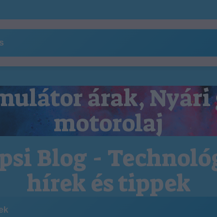
ns
ulátor árak, Nyári
motorolaj
psi Blog - Technoló
hírek és tippek
kek