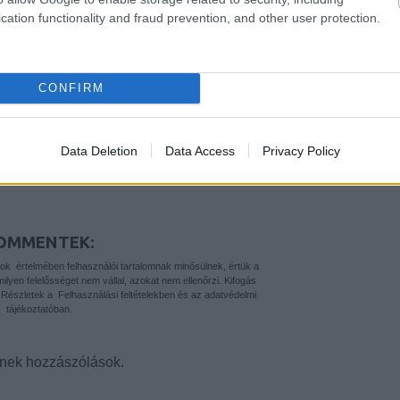
e-aruhazakban/
cation functionality and fraud prevention, and other user protection.
nturzurich.org/hogyan-
fel-egy-sikeres-
rvezesi-projektre/
CONFIRM
ÉS TRACKBACK CÍME:
Data Deletion
Data Access
Privacy Policy
.blog.hu/api/trackback/id/13700190
OMMENTEK:
yok
értelmében felhasználói tartalomnak minősülnek, értük a
yen felelősséget nem vállal, azokat nem ellenőrzi. Kifogás
. Részletek a
Felhasználási feltételekben
és az
adatvédelmi
tájékoztatóban
.
nek hozzászólások.