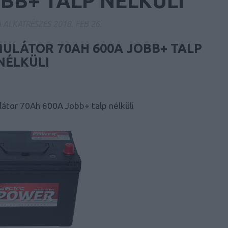
BB+ TALP NÉLKÜLI
A ALKATRÉSZES
2018. FEB 26.
ULÁTOR 70AH 600A JOBB+ TALP
NÉLKÜLI
látor 70Ah 600A Jobb+ talp nélküli