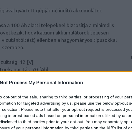
ógiával gyártott gépjármű indító akkumulátor.
a a 100 Ah alatti telepeknél biztosítja a minimális
 következik, hogy kalcium akkumulátorok teljesen
vízutántöltést) ellenben a hagyományos típusokkal
szemben.
zültség: 12 [V]
or-kapacitás: 70 [Ah]
áram EN szerint: 600 [A]
Not Process My Personal Information
elrendezés: Jobb+
ssz: 260 [mm]
to opt-out of the sale, sharing to third parties, or processing of your per
esség: 173 [mm]
formation for targeted advertising by us, please use the below opt-out s
sság: 222 [mm]
r selection. Please note that after your opt-out request is processed y
kléc kivitel: B01
eing interest-based ads based on personal information utilized by us or
Polaritás: 0
disclosed to third parties prior to your opt-out. You may separately opt-
losure of your personal information by third parties on the IAB’s list of
0*173*222 MM