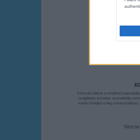
onlin
authenti
https://seoage
keszulj-
arculatte
A BEJEGYZ
https://akkumulatorok
K
A hozzászólások a
vonatkozó jogszabál
szolgáltatás technikai
üzemeltetője semmil
esetén forduljon a blog szerkesztőjéhez
Nincse