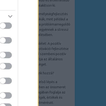
egyént abban, hogy mélyebb és értelmesebb
kapcsolatokat alakítson ki.
4. Stresszkezelés: A személyiségfejlesztés
során elsajátított technikák, mint például a
relaxációs módszerek és a problémamegoldó
készségek, segítenek az egyénnek a stressz
hatékony kezelésében.
5. Pozitív életszemlélet: A pozitív
gondolkodás és az önmotiváció fejlesztése
elősegíti a kihívásokkal szembeni pozitív
hozzáállást, ami javítja az általános
életminőséget.
Hogyan kezdjünk hozzá?
1. Önismeret: Az első lépés a
személyiségfejlesztésben az önismeret
elmélyítése, amely
magában foglalja az
erősségek,
gyengeségek, értékek és
célkitűzések felmérését.