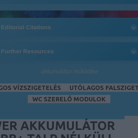
Editorial Citations
Further Resources
akkumulátor működése
GOS VÍZSZIGETELÉS
UTÓLAGOS FALSZIGE
WC SZERELŐ MODULOK
WER AKKUMULÁTOR