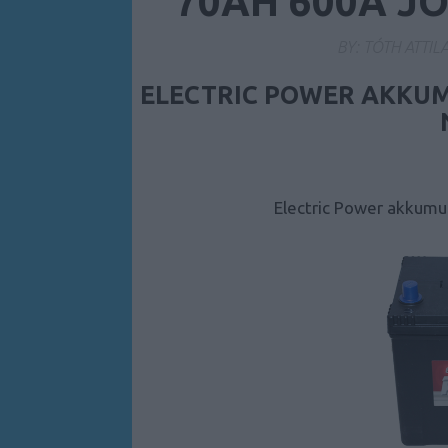
70AH 600A JO
BY:
TÓTH ATTIL
ELECTRIC POWER AKKUM
Electric Power akkumu