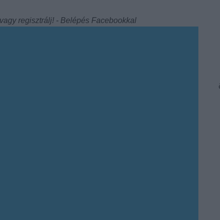
 vagy
regisztrálj
! ‐
Belépés Facebookkal