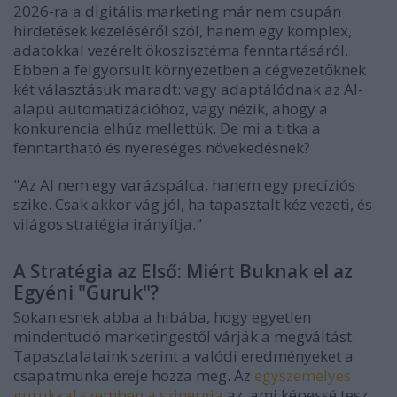
2026-ra a digitális marketing már nem csupán
hirdetések kezeléséről szól, hanem egy komplex,
adatokkal vezérelt ökoszisztéma fenntartásáról.
Ebben a felgyorsult környezetben a cégvezetőknek
két választásuk maradt: vagy adaptálódnak az AI-
alapú automatizációhoz, vagy nézik, ahogy a
konkurencia elhúz mellettük. De mi a titka a
fenntartható és nyereséges növekedésnek?
"Az AI nem egy varázspálca, hanem egy precíziós
szike. Csak akkor vág jól, ha tapasztalt kéz vezeti, és
világos stratégia irányítja."
A Stratégia az Első: Miért Buknak el az
Egyéni "Guruk"?
Sokan esnek abba a hibába, hogy egyetlen
mindentudó marketingestől várják a megváltást.
Tapasztalataink szerint a valódi eredményeket a
csapatmunka ereje hozza meg. Az
egyszemelyes
gurukkal szemben a szinergia
az, ami képessé tesz