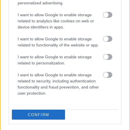
És hogyan mérjük mindezt? A
marketing tanácsadó
personalized advertising.
hatékonyságát szigorú KPI-kkel
kell ellenőrizni. Aki
I want to allow Google to enable storage
nem fél az összehasonlítástól, az tudja: a
related to analytics like cookies on web or
hagyományos és az AI ügynökségek megtérülése
device identifiers in apps.
között ma már ég és föld a különbség.
I want to allow Google to enable storage
Készen áll a 2026-os piaci átrendeződésre?
related to functionality of the website or app.
Ne hagyja, hogy a
tartalomfogyasztási szokások
I want to allow Google to enable storage
átalakulása
készületlenül érje cégét!
related to personalization.
Vegye fel velünk a kapcsolatot, és építsünk együtt
I want to allow Google to enable storage
egy jövőálló marketing gépezetet!
related to security, including authentication
functionality and fraud prevention, and other
© 2026 Digitális Marketing Magazin | Szakmai
user protection.
partnereink: REIT, Autopedia, Használtautómotor,
DrKereső
CONFIRM