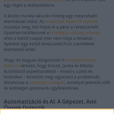
egy céget a skálázódásra.
A közös munka nálunk mindig egy mélyreható
elemzéssel indul. Az
auditálás lépésről lépésre
mutatja meg, hol folyik el a pénz a rendszerből.
Gyakran találkozunk a
stratégiai vakság jeleivel
,
ahol a belső csapat már nem látja a hibákat –
ilyenkor egy külső tanácsadó friss szemlélete
életmentő lehet.
Hogy mi hogyan dolgozunk? A
műhelytitkokat
feltárva
látható, hogy Kriszti, Janka és Miklós
különböző aspektusokból – kreatív, üzleti és
technikai – közelítik meg ugyanazt a problémát,
létrehozva a
szinergia-modellt
, amellyel jelentős időt
és költséget spórolunk ügyfeleinknek.
Automatizáció és AI: A Gépezet, Ami
Önnek Dolgozik