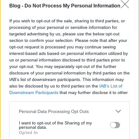
A modern kereskedelemben az
AI automatizáció
Blog -
Do Not Process My Personal Information
összeköti a webshopot a marketinggel
, felszámolva
a manuális adatrögzítést. Az algoritmusok képesek
az
adatvezérelt döntésekre
, kiszűrve a szubjektív
If you wish to opt-out of the sale, sharing to third parties, or
megérzéseket és a bizonytalanságot.
processing of your personal or sensitive information for
targeted advertising by us, please use the below opt-out
De ne álljunk meg a ChatGPT-nél! 2026-ban
számos
section to confirm your selection. Please note that after your
kevésbé ismert AI eszköz
opt-out request is processed you may continue seeing
létezik, amelyek valódi
interest-based ads based on personal information utilized by
versenyelőnyt adnak. Ilyen például a
Midjourney
us or personal information disclosed to third parties prior to
üzleti célú használata
, amivel egyedi, profi arculatot
your opt-out. You may separately opt-out of the further
építhetünk töredékáron, vagy a
mesterséges
disclosure of your personal information by third parties on the
intelligenciával támogatott kulcsszókutatás
, amely
IAB’s list of downstream participants. This information may
tűpontos célzást tesz lehetővé.
also be disclosed by us to third parties on the
IAB’s List of
Downstream Participants
that may further disclose it to other
Érzelmek és Technológia: A
third parties.
Hiperperszonalizáció Kora
Please note that this website/app uses one or more Google
Personal Data Processing Opt Outs
A jövő titkos fegyvere a
hiperperszonalizáció
. Nem
services and may gather and store information including but
elég megszólítani a vevőt, az igényeit már azelőtt ki
not limited to your visit or usage behaviour. You may click to
I want to opt-out of the Sharing of my
kell szolgálni, hogy ő megfogalmazná azokat. Ehhez
personal data.
grant or deny consent to Google and its third-party tags to
Opted In
elengedhetetlen a
magas CTR-t hozó címsorok írása
use your data for below specified purposes in below Google