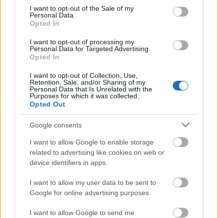
és a hirdetési rendszerek mesteri ismerete. Például
consent section.
I want to opt-out of the Sale of my
tudni kell, mikor hagyatkozzunk a
Google Ads
Personal Data.
Opted In
licitálási algoritmusaira
, és mikor vegyük át az
irányítást.
I want to opt-out of processing my
Personal Data for Targeted Advertising.
Fontos azonban kijelölni a határokat. Az
ember vs.
Opted In
gép vitában
tisztán kell látni: vannak feladatok,
I want to opt-out of Collection, Use,
amiket soha nem bízhatunk az AI-ra, ha meg akarjuk
Retention, Sale, and/or Sharing of my
tartani a márka hitelességét. Különösen igaz ez a
Personal Data that Is Unrelated with the
Purposes for which it was collected.
zöld marketing területére
, ahol az ökológiai
Opted Out
lábnyom és a fenntarthatóság kérdései valódi
morális iránytűt igényelnek.
Google consents
I want to allow Google to enable storage
Képzés és Mérés: A Siker Záloga
related to advertising like cookies on web or
A technológia mit sem ér, ha a csapat nem tudja
device identifiers in apps.
használni. A
céges AI tréningek
segítségével egy
hónap alatt szintet hozható a teljes állomány.
I want to allow my user data to be sent to
Ugyanez a módszertan elérhető
specifikus szakmai
Google for online advertising purposes.
képzések
formájában is.
I want to allow Google to send me