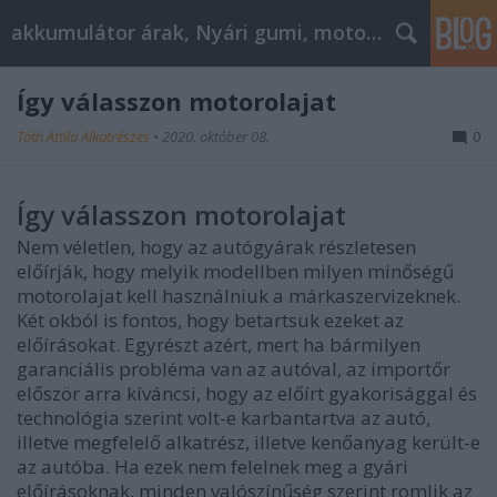
akkumulátor árak, Nyári gumi, motorolaj
Így válasszon motorolajat
Tóth Attila Alkatrészes
•
2020. október 08.
0
Így válasszon motorolajat
Nem véletlen, hogy az autógyárak részletesen
előírják, hogy melyik modellben milyen minőségű
motorolajat kell használniuk a márkaszervizeknek.
Két okból is fontos, hogy betartsuk ezeket az
előírásokat. Egyrészt azért, mert ha bármilyen
garanciális probléma van az autóval, az importőr
először arra kíváncsi, hogy az előírt gyakorisággal és
technológia szerint volt-e karbantartva az autó,
illetve megfelelő alkatrész, illetve kenőanyag került-e
az autóba. Ha ezek nem felelnek meg a gyári
előírásoknak, minden valószínűség szerint romlik az