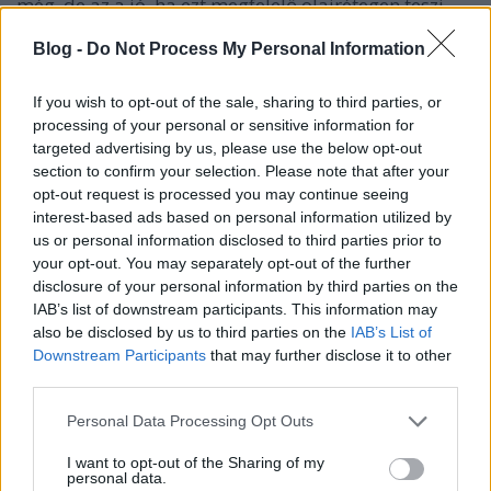
még, de az a jó, ha ezt megfelelő olajrétegen teszi.
Mivel az olcsó olaj viszkozitása és hőtűrő képessége
Blog -
Do Not Process My Personal Information
egyaránt elmarad az előírtaktól, ha leáll az
olajutánpótlás, rá is éghet a tengelyre az olajfilm. Az
ilyen esetek pedig komoly mechanikai
If you wish to opt-out of the sale, sharing to third parties, or
meghibásodáshoz vezethetnek. Érdekes lehet, hogy a
processing of your personal or sensitive information for
régebbi motorokba nem engedi a gyártó betölteni a
targeted advertising by us, please use the below opt-out
modern, kis viszkozitású olajat (pl.: 0W-30), mert ez
section to confirm your selection. Please note that after your
opt-out request is processed you may continue seeing
motorkárosodáshoz vezethet. Ezeket csak a modern,
interest-based ads based on personal information utilized by
erre tervezett motorokban szabad használni. Csak
us or personal information disclosed to third parties prior to
ott fejtik ki kedvező tulajdonságaikat."
your opt-out. You may separately opt-out of the further
disclosure of your personal information by third parties on the
És ami a lényeg: a motorolaj minőségét nem csak a
IAB’s list of downstream participants. This information may
viszkozitás határozza meg! Nagy tévedés, amikor
also be disclosed by us to third parties on the
IAB’s List of
csak ennek alapján választunk olajat. Ami ennél
Downstream Participants
that may further disclose it to other
fontosabb, az az olaj teljesítményszintje, vagyis
third parties.
adalékolása és egyéb tulajdonságai. De mivel ez
Please note that this website/app uses one or more Google
Personal Data Processing Opt Outs
apró betűkkel van feltüntetve az olaj dobozán, nem
services and may gather and store information including but
tűnik fel a nem mindig szakértő benzinkutasnak
not limited to your visit or usage behaviour. You may click to
I want to opt-out of the Sharing of my
sem, nem is beszélve az átlag autósról. Tehát a jó
personal data.
grant or deny consent to Google and its third-party tags to