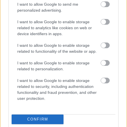
I want to allow Google to send me
personalized advertising.
I want to allow Google to enable storage
Címkék:
elektromos autó
motorolaj
outlander
renault zoe
related to analytics like cookies on web or
toyota rav4
audi a3
audi r8
hyundai kona
tesla model 3
device identifiers in apps.
skoda superb
nissan leaf
I want to allow Google to enable storage
related to functionality of the website or app.
I want to allow Google to enable storage
Ajánlott bejegyzések:
related to personalization.
I want to allow Google to enable storage
Search Marketing Revenue Model
related to security, including authentication
Collapse from Zero-Click AI Answers
functionality and fraud prevention, and other
user protection.
Microsoft Copilot und Bing AI:
Sichtbarkeit für österreichische B2B-
CONFIRM
Unternehmen