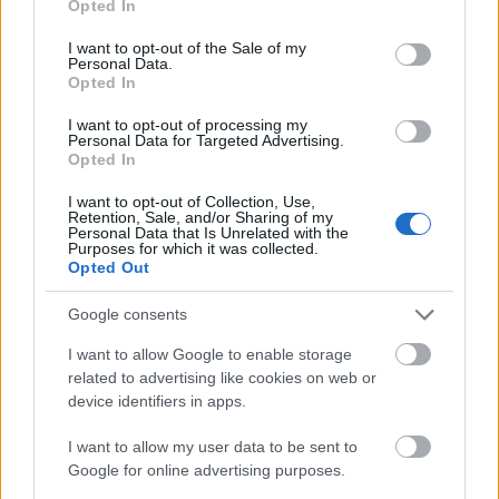
Opted In
módszer: megnézzük, mit ír a kezelési könyv, és azt a
use your data for below specified purposes in below Google
jelölést keressük meg az olaj dobozán. Ilyet kell
consent section.
I want to opt-out of the Sale of my
keresni: (például) AACEA C3-12, API SN, VW 504 00
Personal Data.
vagy 507 00, MB-Approval 229.51, BMW Longlife-04.
Opted In
I want to opt-out of processing my
De a legjobb rábízni az olajcserét a
Personal Data for Targeted Advertising.
márkaszervizekre. Már csak azért is, mert a
Opted In
leengedett fáradt olajat a szervizek tudják megfelelő
módon kezelni, nem szennyezve a környezetet.
I want to opt-out of Collection, Use,
Retention, Sale, and/or Sharing of my
Personal Data that Is Unrelated with the
Purposes for which it was collected.
elektromos autó, outlander, renault zoe,
Opted Out
toyota rav4, audi a3, audi r8, hyundai
kona, tesla model 3, skoda superb,
Google consents
nissan leaf
I want to allow Google to enable storage
elektromos autó
outlander
renault zoe
toyota rav4
audi a3
related to advertising like cookies on web or
audi r8
hyundai kona
tesla model 3
skoda superb
nissan
device identifiers in apps.
elektromos autó, outlander, renault zoe, toyota
leaf
rav4, audi a3, audi r8, hyundai kona, tesla model 3,
I want to allow my user data to be sent to
skoda superb, nissan leaf
Google for online advertising purposes.