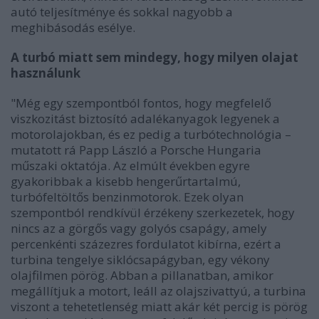
autó teljesítménye és sokkal nagyobb a
meghibásodás esélye.
A turbó miatt sem mindegy, hogy milyen olajat
használunk
"Még egy szempontból fontos, hogy megfelelő
viszkozitást biztosító adalékanyagok legyenek a
motorolajokban, és ez pedig a turbótechnológia –
mutatott rá Papp László a Porsche Hungaria
műszaki oktatója. Az elmúlt években egyre
gyakoribbak a kisebb hengerűrtartalmú,
turbófeltöltős benzinmotorok. Ezek olyan
szempontból rendkívül érzékeny szerkezetek, hogy
nincs az a görgős vagy golyós csapágy, amely
percenkénti százezres fordulatot kibírna, ezért a
turbina tengelye siklócsapágyban, egy vékony
olajfilmen pörög. Abban a pillanatban, amikor
megállítjuk a motort, leáll az olajszivattyú, a turbina
viszont a tehetetlenség miatt akár két percig is pörög