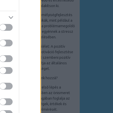
egyént abban, hogy mélyebb és értelmesebb
kapcsolatokat alakítson ki.
4. Stresszkezelés: A személyiségfejlesztés
során elsajátított technikák, mint például a
relaxációs módszerek és a problémamegoldó
készségek, segítenek az egyénnek a stressz
hatékony kezelésében.
5. Pozitív életszemlélet: A pozitív
gondolkodás és az önmotiváció fejlesztése
elősegíti a kihívásokkal szembeni pozitív
hozzáállást, ami javítja az általános
életminőséget.
Hogyan kezdjünk hozzá?
1. Önismeret: Az első lépés a
személyiségfejlesztésben az önismeret
elmélyítése, amely
magában foglalja az
erősségek,
gyengeségek, értékek és
célkitűzések felmérését.