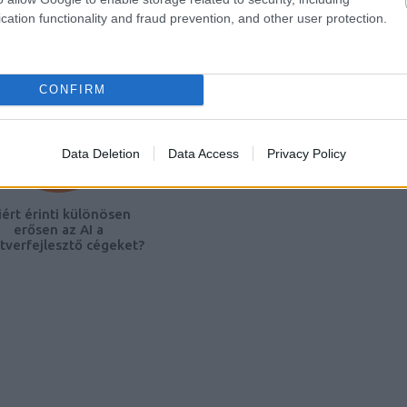
cation functionality and fraud prevention, and other user protection.
tochip.hu Case Study:
l-Specific Content and
tuning Search Visibility
CONFIRM
Data Deletion
Data Access
Privacy Policy
ért érinti különösen
erősen az AI a
tverfejlesztő cégeket?