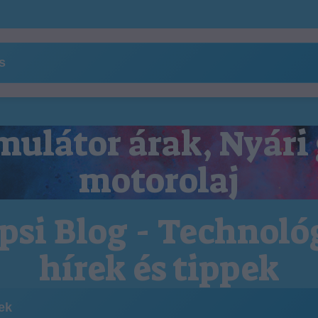
ns
ulátor árak, Nyári
motorolaj
psi Blog - Technoló
hírek és tippek
kek