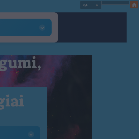
 gumi,
giai