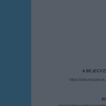
A BEJEGYZ
https://akkumulatorok
K
A hozzászólások a
vonatkozó jogszabál