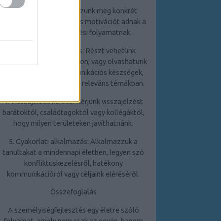
2. Célkitűzés: Határozzunk meg konkrét
célokat, amelyek irányt és motivációt adnak a
személyiségfejlesztési folyamatnak.
3. Folyamatos tanulás: Részt vehetünk
tréningeken, workshopokon, vagy olvashatunk
szakirodalmat a kommunikációs készségek,
stresszkezelés és egyéb releváns témákban.
4. Visszajelzés kérése: Kérjünk visszajelzést
barátoktól, családtagoktól vagy kollégáktól,
hogy milyen területeken javíthatnánk.
5. Gyakorlati alkalmazás: Alkalmazzuk a
tanultakat a mindennapi életben, legyen szó
konfliktuskezelésről, hatékony
kommunikációról vagy céljaink eléréséről.
Összefoglalás
A személyiségfejlesztés egy életre szóló
folyamat, amely nem csak az egyén, hanem