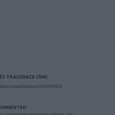
ÉS TRACKBACK CÍME:
.blog.hu/api/trackback/id/16558922
OMMENTEK:
yok
értelmében felhasználói tartalomnak minősülnek, értük a