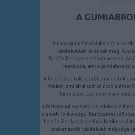
BY:
TÓTH ATTIL
A GUMIABRO
A nyári gumi futófelülete érintkezi
futófelületet kívánnak meg. A kü
futófelületeket eredményeznek. Az útt
hordozza, ami a gumiabroncs sa
A futófelület telítettebb, mint a téli
gum
felület, ami által száraz úton elérhe
lamellázottság nem olyan sűrű, e
A biztonsági kockázatok minimalizálása
kiemelt fontosságú. Rendszeres időközönk
ha a felület kopása eléri a kritikus szin
csatornázott futófelület
mélysége (a