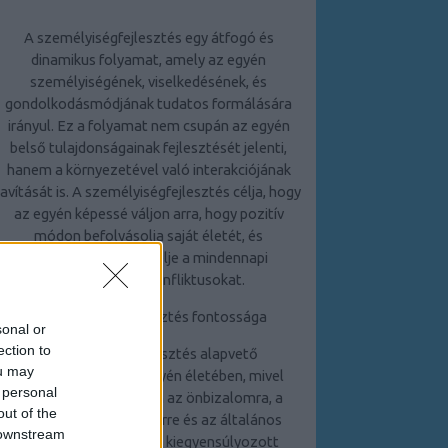
A személyiségfejlesztés egy átfogó és
dinamikus folyamat, amely az egyén
személyiségének, viselkedésének, és
gondolkodásmódjának tudatos formálására
irányul. Ez a folyamat nem csupán az egyén
belső tulajdonságainak fejlesztését jelenti,
hanem a környezetével való interakciójának
javítását is. A személyiségfejlesztés célja, hogy
az egyén képessé váljon arra, hogy pozitív
módon befolyásolja saját életét, és
hatékonyabban kezelje a mindennapi
kihívásokat és konfliktusokat.
A személyiségfejlesztés fontossága
sonal or
ection to
A személyiségfejlesztés alapvető
ou may
jelentőséggel bír az egyén életében, mivel
 personal
közvetlen hatással van az önbizalomra, a
out of the
kapcsolatokra, a karrierre és az általános
 downstream
életminőségre. Egy jól kiegyensúlyozott