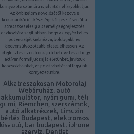
környezete számára is jelentős előnyökkel jár.
Az önbizalom növelésétől kezdve a
kommunikációs készségek fejlesztésén át a
stresszkezelésig a személyiségfejlesztés
eszköztára segít abban, hogy az egyén teljes
potenciálját kiaknázva, boldogabb és
kiegyensúlyozottabb életet élhessen. Az
önfejlesztés ezen formája lehetővé teszi, hogy
aktívan formáljuk saját életünket, javítsuk
kapcsolatainkat, és pozitív hatással legyünk
környezetünkre.
Alkatreszokosan Motorolaj
Webáruház, autó
akkumulátor, nyári gumi, téli
gumi, Riemchen, szerszámok,
autó alkatrészek, Limuzin
bérlés Budapest, elektromos
kisautó, bar budapest, iphone
szerviz, Dentist