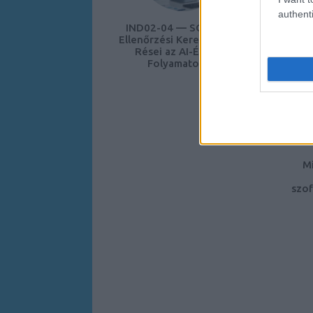
authenti
IND02-04 — SOX Belső
Au
Ellenőrzési Keretrendszer
Mode
Rései az AI-Érintett
Chip
Folyamatoknál
Mi
szof