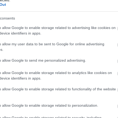
Out
nbségek vannak.
ajánlatos tárolni, a gumik öregedésének megelőzése
consents
atásuk javasolt. A felnin
hagyott gumikat épp
o allow Google to enable storage related to advertising like cookies on
 úgy, hogy a gumiban lévő légnyomást 1,0 bar-ra
evice identifiers in apps.
rtandók a szakszerűen elrakott gumik, oldószerekkel,
yagokkal szigorúan tilos érintkezniük. A nyári gumik
o allow my user data to be sent to Google for online advertising
e legyen száraz és hűvös.
s.
to allow Google to send me personalized advertising.
0
o allow Google to enable storage related to analytics like cookies on
TT BEJEGYZÉSEK:
evice identifiers in apps.
o allow Google to enable storage related to functionality of the website
o allow Google to enable storage related to personalization.
o allow Google to enable storage related to security, including