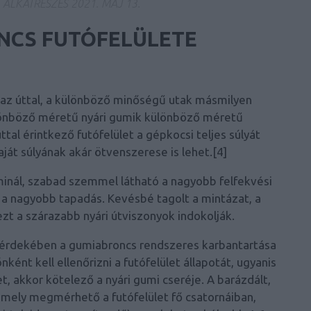
A ALKATRÉSZES
2021. MÁJ 13.
NCS FUTÓFELÜLETE
k az úttal, a különböző minőségű utak másmilyen
lönböző méretű nyári gumik különböző méretű
al érintkező futófelület a gépkocsi teljes súlyát
ját súlyának akár ötvenszerese is lehet.[4]
inál, szabad szemmel látható
a nagyobb felfekvési
tő a nagyobb tapadás. Kevésbé tagolt a mintázat, a
zt a szárazabb nyári útviszonyok indokolják.
 érdekében a gumiabroncs rendszeres karbantartása
ént kell ellenőrizni a futófelület állapotát, ugyanis
tet, akkor kötelező a nyári gumi cseréje. A
barázdált,
mely megmérhető a futófelület fő csatornáiban,