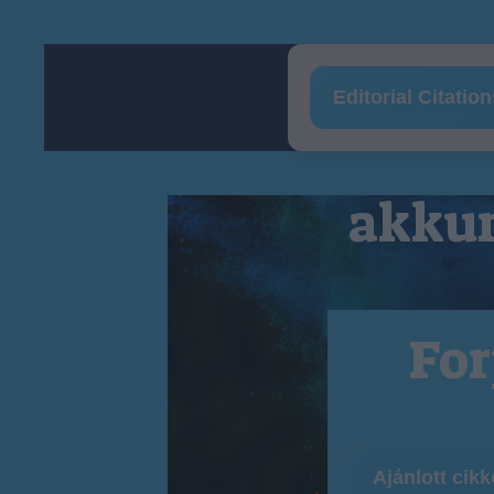
Editorial Citatio
akkum
For
Ajánlott cik