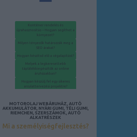
Our Partners
Konténer rendelés és
újrahasznosítás – Hogyan segíthet a
környezet?
Milyen tényezők határozzák meg a
SEO árakat?
Hogyan készítsd elő a cégalapítást?
Melyek a legkeresettebb
táplálékkiegészítők az online
áruházakban?
Hogyan készülj fel egy sikeres
arculattervezési projektre?
Hogyan szerezheted meg a
hulladékgazdálkodási engedélyt?
MOTOROLAJ WEBÁRUHÁZ, AUTÓ
AKKUMULÁTOR, NYÁRI GUMI, TÉLI GUMI,
RIEMCHEN, SZERSZÁMOK, AUTÓ
ALKATRÉSZEK
Mi a személyiségfejlesztés?