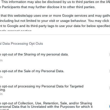
. This information may also be disclosed by us to third parties on the
IA
lességét mutatja
, milliméterben adják meg a gyártók
Participants
that may further disclose it to other third parties.
 a szám a gumiabroncs oldalfalának arányát mutatja a
 that this website/app uses one or more Google services and may gath
ességéhez képest
including but not limited to your visit or usage behaviour. You may click 
gy milyen felépítésű a gumiabroncs, az „R” jelöli a
 to Google and its third-party tags to use your data for below specifi
terjedt gumiabroncs szerkezet manapság
ogle consent section.
ám inchben (collban) adja meg a méretet
 a
gumiabroncs maximális
terhelhetőségét
l Data Processing Opt Outs
ri gumi sebességi besorolása, itt látható, hogy a
o opt-out of the Sharing of my personal data.
 használható. A sebességindexek „Q” jelöléstől „Z”-
In
r, a jelölési rendszerben 10 km/óránként jutunk el a
i sebességre optimalizált nyári gumit jelzi
o opt-out of the Sale of my Personal Data.
ntja is, amely a termékek oldalfalán látható DOT
In
gyből álló sorozat, melynek
első két jegye a gyártás
 pedig a gyártás évét adja meg.[7]
to opt-out of processing my Personal Data for Targeted
ing.
In
yári gumik télen
és optimális körülmények között tárolni. A lecserélt
o opt-out of Collection, Use, Retention, Sale, and/or Sharing
ersonal Data that Is Unrelated with the Purposes for which it
l is tárolni, a két eljárás között azonban alapvető
lected.