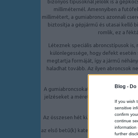
bizonyos típusoknál jelölik is a gépko
milliméternél. Amennyiben a futófel
millimétert, a gumiabroncs azonnali cse
biztosítja a gépjármű és utasai kellő
romlik, ez a fékt
Léteznek speciális abroncstípusok is,
m
különlegessége, hogy defekt esetén 
megtartja formáját, így a jármű néhán
haladhat tovább. Az ilyen abroncsok nem
A nyá
Blog -
Do 
A gumiabroncsokat különböző
számokkal
jelzéseket a méret, a kategória, az abr
If you wish 
helyez
sensitive in
confirm you
Az összesen hét különböző jelölésből ál
continue se
information 
az első betű(k) kategóriát jelölnek, példá
further disc
truck) 