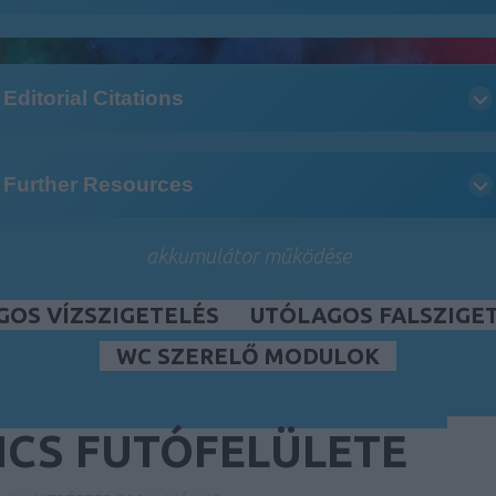
Editorial Citations
Further Resources
akkumulátor működése
GOS VÍZSZIGETELÉS
UTÓLAGOS FALSZIGE
WC SZERELŐ MODULOK
CS FUTÓFELÜLETE