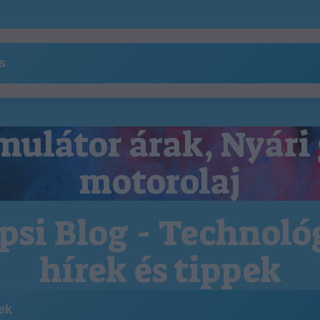
ns
ulátor árak, Nyári
motorolaj
psi Blog - Technoló
hírek és tippek
kek