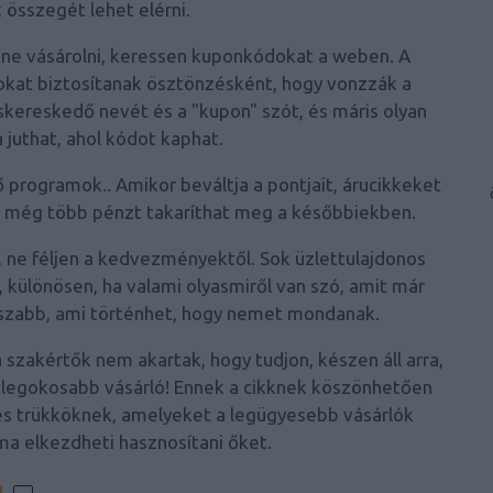
x összegét lehet elérni.
tne vásárolni, keressen kuponkódokat a weben. A
nokat biztosítanak ösztönzésként, hogy vonzzák a
iskereskedő nevét és a "kupon" szót, és máris olyan
 juthat, ahol kódot kaphat.
 programok.. Amikor beváltja a pontjait, árucikkeket
l még több pénzt takaríthat meg a későbbiekben.
, ne féljen a kedvezményektől. Sok üzlettulajdonos
, különösen, ha valami olyasmiről van szó, amit már
sszabb, ami történhet, hogy nemet mondanak.
 szakértők nem akartak, hogy tudjon, készen áll arra,
 a legokosabb vásárló! Ennek a cikknek köszönhetően
és trükköknek, amelyeket a legügyesebb vásárlók
ma elkezdheti hasznosítani őket.