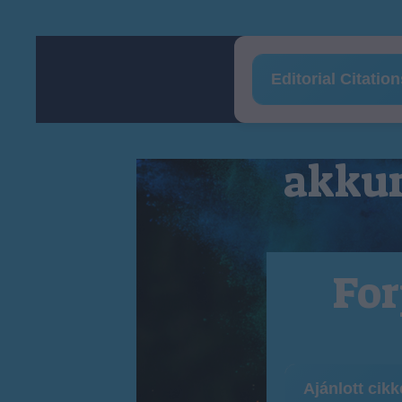
Editorial Citatio
akkum
For
Ajánlott cik