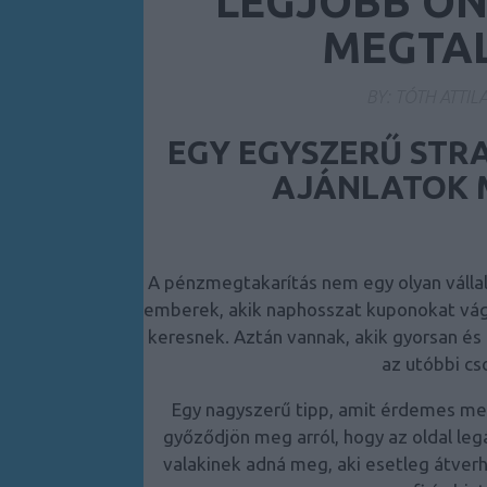
LEGJOBB ON
MEGTA
BY:
TÓTH ATTIL
EGY EGYSZERŰ STR
AJÁNLATOK 
A pénzmegtakarítás nem egy olyan vállal
emberek, akik naphosszat kuponokat vágn
keresnek. Aztán vannak, akik gyorsan és
az utóbbi cso
Egy nagyszerű tipp, amit érdemes meg
győződjön meg arról, hogy az oldal legá
valakinek adná meg, aki esetleg átver