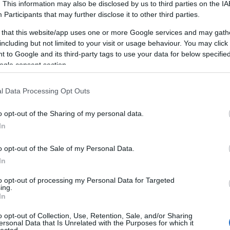
. This information may also be disclosed by us to third parties on the
IA
be, ha beírja az áruház nevét és a "kuponkód" szót
Participants
that may further disclose it to other third parties.
lyan kuponkódokat kell találnia, amelyekkel a
 that this website/app uses one or more Google services and may gath
, ingyenes szállítást vagy egy nagyobb összegű
including but not limited to your visit or usage behaviour. You may click 
x összegét lehet elérni.
 to Google and its third-party tags to use your data for below specifi
ogle consent section.
tne vásárolni, keressen kuponkódokat a weben. A
nokat biztosítanak ösztönzésként, hogy vonzzák a
l Data Processing Opt Outs
iskereskedő nevét és a "kupon" szót, és máris olyan
 juthat, ahol kódot kaphat.
o opt-out of the Sharing of my personal data.
In
o opt-out of the Sale of my Personal Data.
 programok.. Amikor beváltja a pontjait, árucikkeket
In
l még több pénzt takaríthat meg a későbbiekben.
to opt-out of processing my Personal Data for Targeted
ing.
, ne féljen a kedvezményektől. Sok üzlettulajdonos
In
, különösen, ha valami olyasmiről van szó, amit már
sszabb, ami történhet, hogy nemet mondanak.
o opt-out of Collection, Use, Retention, Sale, and/or Sharing
ersonal Data that Is Unrelated with the Purposes for which it
lected.