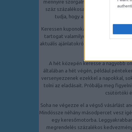
mennyire szorgalmasan hiszi, hogy meg
authenti
száz százalékosan. Használja ki az a
tudja, hogy a legrosszabb esetre i
Keressen kuponokat, mielőtt online vás
tartogat valamilyen promóciós ajánlato
aktuális ajánlatokról, nézzen szét más 
az üzenőfalakon
A hét közepén keresse a nagyobb onli
általában a hét végén, például pénteke
versenyezzenek ezekkel a napokkal, sok
tolni az eladásait. Próbálja meg figyeln
csütörtöki 
Soha ne végezze el a végső vásárlást a
Mindössze néhány másodpercet vesz igény
egy keresőmotorba. Leggyakrabban o
megrendelés százalékos kedvezményét