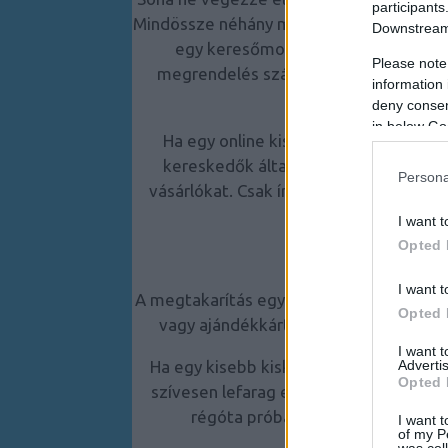
participants
Mindössze néhány másodpercet vesz igény
Downstream 
egy keresőmotorba. Leggyakrabban o
Please note
megrendelés százalékos kedvezményét
information 
vásárlás fi
deny consent
in below Go
Ha egy online kiskereskedőnél szere
kereskedők általában digitális kupo
Persona
vásárlókat. Csak írja be a keresőbe a k
kuponoldalakra
I want t
Opted 
I want t
A megtakarítás egyik módja a pontgyűjtő
Opted 
vagy ajándékkártyákat kaphat, amive
I want 
Advertis
Ha egy kisebb kiskereskedőnél vásárol
Opted 
szívesen lefarag egy kis pénzt az árból
régóta próbálnak eladni. A legro
I want t
of my P
was col