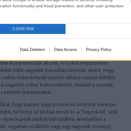
 tudja védeni az adatait, ez soha nem garantálható
cation functionality and fraud prevention, and other user protection.
utomatikus személyazonosság-védelem előnyeit, és
s van tartalék, ha bekövetkezik a legrosszabb.
árolna egy terméket. A legtöbb online áruház mindig
CONFIRM
t. Ha a webáruház oldalán nem talál információt az
oldalakon. A vásárlók néha megosztják kuponkódjaikat
Data Deletion
Data Access
Privacy Policy
 vagy a kuponozó blogokon.
ne kiskereskedők akcióit. A fizikai helyszíneken
nként több nagyobb kiárusítás történik. Azért, hogy
 online kiskereskedő szereti néhány nappal előrébb
i a nagyobb online kiskereskedők oldalain a szerdai,
és pénteki leárazásokat.
nélkül, hogy kupont vagy promóciós kódokat keresne.
be, ha beírja az áruház nevét és a "kuponkód" szót
lyan kuponkódokat kell találnia, amelyekkel a
, ingyenes szállítást vagy egy nagyobb összegű