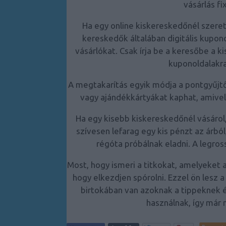
vásárlás fi
Ha egy online kiskereskedőnél szere
kereskedők általában digitális kupo
vásárlókat. Csak írja be a keresőbe a k
kuponoldalakra
A megtakarítás egyik módja a pontgyűjtő
vagy ajándékkártyákat kaphat, amive
Ha egy kisebb kiskereskedőnél vásárol
szívesen lefarag egy kis pénzt az árból
régóta próbálnak eladni. A legro
Most, hogy ismeri a titkokat, amelyeket a
hogy elkezdjen spórolni. Ezzel ön lesz
birtokában van azoknak a tippeknek 
használnak, így már 