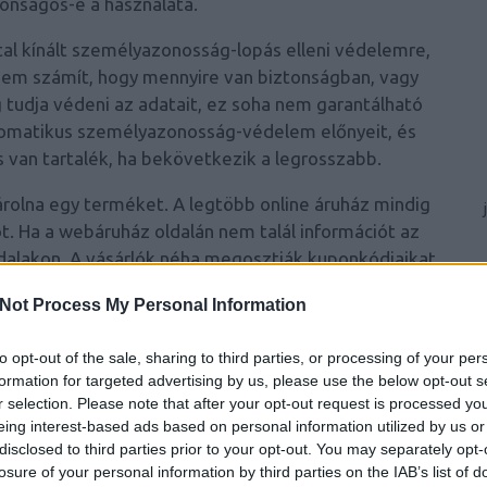
tonságos-e a használata.
ltal kínált személyazonosság-lopás elleni védelemre,
 Nem számít, hogy mennyire van biztonságban, vagy
 tudja védeni az adatait, ez soha nem garantálható
utomatikus személyazonosság-védelem előnyeit, és
s van tartalék, ha bekövetkezik a legrosszabb.
árolna egy terméket. A legtöbb online áruház mindig
t. Ha a webáruház oldalán nem talál információt az
oldalakon. A vásárlók néha megosztják kuponkódjaikat
 vagy a kuponozó blogokon.
Not Process My Personal Information
ne kiskereskedők akcióit. A fizikai helyszíneken
nként több nagyobb kiárusítás történik. Azért, hogy
to opt-out of the sale, sharing to third parties, or processing of your per
formation for targeted advertising by us, please use the below opt-out s
 online kiskereskedő szereti néhány nappal előrébb
r selection. Please note that after your opt-out request is processed y
i a nagyobb online kiskereskedők oldalain a szerdai,
eing interest-based ads based on personal information utilized by us or
és pénteki leárazásokat.
disclosed to third parties prior to your opt-out. You may separately opt-
losure of your personal information by third parties on the IAB’s list of
nélkül, hogy kupont vagy promóciós kódokat keresne.