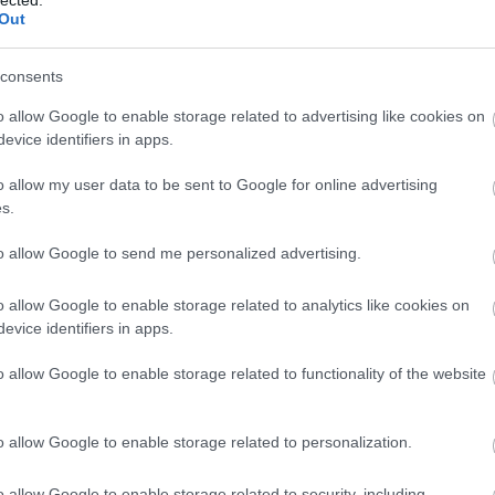
 szakértők nem akartak, hogy tudjon, készen áll arra,
Out
 a legokosabb vásárló! Ennek a cikknek köszönhetően
és trükköknek, amelyeket a legügyesebb vásárlók
consents
ma elkezdheti hasznosítani őket.
o allow Google to enable storage related to advertising like cookies on
evice identifiers in apps.
o allow my user data to be sent to Google for online advertising
kozás, amelynek nagyon sokáig kell tartania. Vannak
s.
ak ki, szórólapokat nézegetnek és helyi ajánlatokat
 kedvezményesen vásárolnak az interneten. Ez a cikk
to allow Google to send me personalized advertising.
port titkait tanítja meg.
o allow Google to enable storage related to analytics like cookies on
jegyezni, ha online vásárláson gondolkodik, hogy
evice identifiers in apps.
lis. Nem szeretné, ha a hitelkártya adataidat olyan
heti. Mindig nézze meg az oldalt, hogy megmondja,
o allow Google to enable storage related to functionality of the website
tonságos-e a használata.
o allow Google to enable storage related to personalization.
ltal kínált személyazonosság-lopás elleni védelemre,
 Nem számít, hogy mennyire van biztonságban, vagy
o allow Google to enable storage related to security, including