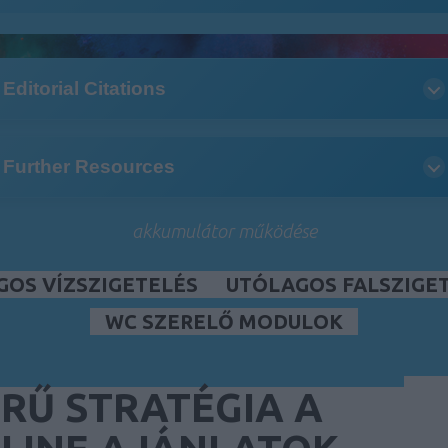
Editorial Citations
Further Resources
akkumulátor működése
GOS VÍZSZIGETELÉS
UTÓLAGOS FALSZIGE
WC SZERELŐ MODULOK
RŰ STRATÉGIA A