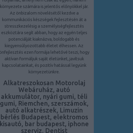
környezete számára is jelentős előnyökkel jár.
Az önbizalom növelésétől kezdve a
kommunikációs készségek fejlesztésén át a
stresszkezelésig a személyiségfejlesztés
eszköztára segít abban, hogy az egyén teljes
potenciálját kiaknázva, boldogabb és
kiegyensúlyozottabb életet élhessen. Az
önfejlesztés ezen formája lehetővé teszi, hogy
aktívan formáljuk saját életünket, javítsuk
kapcsolatainkat, és pozitív hatással legyünk
környezetünkre.
Alkatreszokosan Motorolaj
Webáruház, autó
akkumulátor, nyári gumi, téli
gumi, Riemchen, szerszámok,
autó alkatrészek, Limuzin
bérlés Budapest, elektromos
kisautó, bar budapest, iphone
szerviz, Dentist