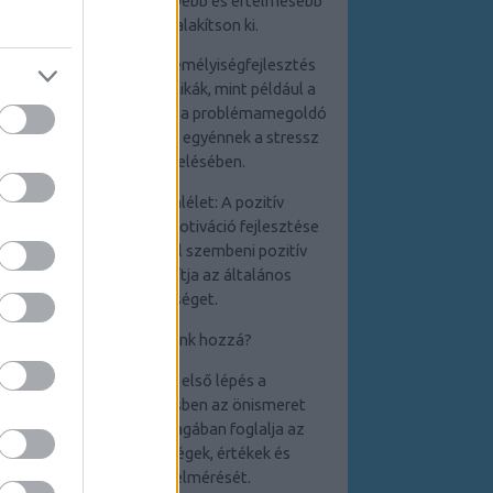
egyént abban, hogy mélyebb és értelmesebb
kapcsolatokat alakítson ki.
4. Stresszkezelés: A személyiségfejlesztés
során elsajátított technikák, mint például a
relaxációs módszerek és a problémamegoldó
készségek, segítenek az egyénnek a stressz
hatékony kezelésében.
5. Pozitív életszemlélet: A pozitív
gondolkodás és az önmotiváció fejlesztése
elősegíti a kihívásokkal szembeni pozitív
hozzáállást, ami javítja az általános
életminőséget.
Hogyan kezdjünk hozzá?
1. Önismeret: Az első lépés a
személyiségfejlesztésben az önismeret
elmélyítése, amely
magában foglalja az
erősségek,
gyengeségek, értékek és
célkitűzések felmérését.