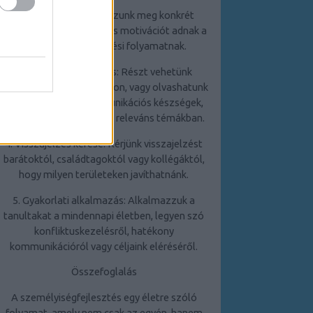
2. Célkitűzés: Határozzunk meg konkrét
célokat, amelyek irányt és motivációt adnak a
személyiségfejlesztési folyamatnak.
3. Folyamatos tanulás: Részt vehetünk
tréningeken, workshopokon, vagy olvashatunk
szakirodalmat a kommunikációs készségek,
stresszkezelés és egyéb releváns témákban.
4. Visszajelzés kérése: Kérjünk visszajelzést
barátoktól, családtagoktól vagy kollégáktól,
hogy milyen területeken javíthatnánk.
5. Gyakorlati alkalmazás: Alkalmazzuk a
tanultakat a mindennapi életben, legyen szó
konfliktuskezelésről, hatékony
kommunikációról vagy céljaink eléréséről.
Összefoglalás
A személyiségfejlesztés egy életre szóló
folyamat, amely nem csak az egyén, hanem