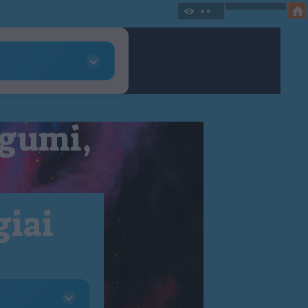
 gumi,
giai