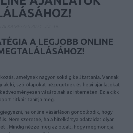
LINE AJÁNLATOK
LÁLÁSÁHOZ!
A ALKATRÉSZES
2021. JÚL 19.
ATÉGIA A LEGJOBB ONLINE
MEGTALÁLÁSÁHOZ!
kozás, amelynek nagyon sokáig kell tartania. Vannak
ak ki, szórólapokat nézegetnek és helyi ajánlatokat
 kedvezményesen vásárolnak az interneten. Ez a cikk
port titkait tanítja meg.
jegyezni, ha online vásárláson gondolkodik, hogy
lis. Nem szeretné, ha a hitelkártya adataidat olyan
heti. Mindig nézze meg az oldalt, hogy megmondja,