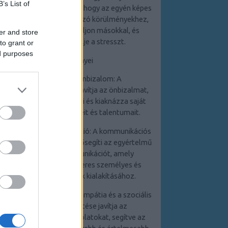
B’s List of
személyiség segít abban, hogy az egyén képes
legyen adaptálni a változó körülményekhez,
pozitívan kommunikáljon másokkal, és
er and store
hatékonyan kezelje a stresszt.
to grant or
ed purposes
Az előnyei
1. Növekedett önbizalom: A
személyiségfejlesztés javítja az önbizalmat,
mivel az egyén felismeri és kiaknázza saját
képességeit, erősségeit és talentumait.
2. Hatékony kommunikáció: A kommunikációs
készségek fejlesztése elősegíti az egyértelmű
és hatékony kommunikációt, amely
elengedhetetlen a sikeres személyes és
szakmai kapcsolatok kialakításához.
3. Jobb kapcsolatok: Az empátia és a szociális
készségek fejlesztése javítja az
interperszonális kapcsolatokat, segítve az