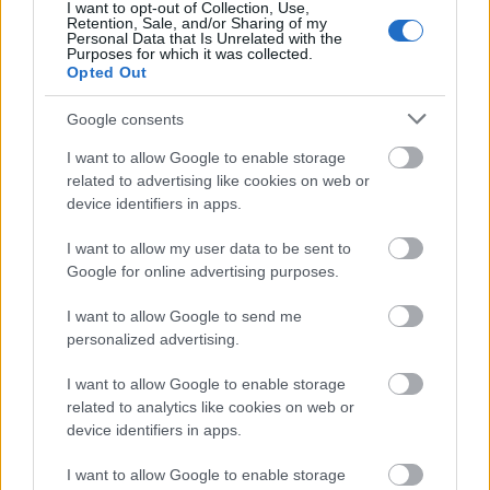
I want to opt-out of Collection, Use,
est dans la nature humaine de ne pas toujours être
Retention, Sale, and/or Sharing of my
capable de juger ses propres défauts. Il est payant
Personal Data that Is Unrelated with the
Purposes for which it was collected.
de collaborer avec d'autres personnes qui partagent
Opted Out
des intérêts communs.
Google consents
Une tactique de marketing Internet astucieuse
consiste à créer des articles à partir de vos publicités
I want to allow Google to enable storage
existantes. Développez votre annonce et
related to advertising like cookies on web or
transformez-la en contenu d'une page de vente
device identifiers in apps.
dédiée entière. Racontez une histoire, passez en
I want to allow my user data to be sent to
revue votre produit ou expliquez aux visiteurs les
Google for online advertising purposes.
avantages du produit. En donnant aux visiteurs du
site Web plus de matière à assimiler qu'une brève
I want to allow Google to send me
annonce, vous pouvez les inciter à faire un achat.
personalized advertising.
Si vous voulez augmenter le nombre de visites sur
I want to allow Google to enable storage
votre site, offrez quelque chose de gratuit. Les gens
related to analytics like cookies on web or
aiment recevoir quelque chose en retour, alors offrez
device identifiers in apps.
des e-books gratuits ou des réductions pour se
connecter à votre site. Cela n'augmentera pas
I want to allow Google to enable storage