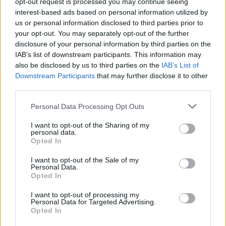
votre produit ou même de visiter votre site. Lorsque
opt-out request is processed you may continue seeing
vous travaillez sur votre marketing, assurez-vous
interest-based ads based on personal information utilized by
us or personal information disclosed to third parties prior to
que vous abordez les affaires sous l'angle du client.
your opt-out. You may separately opt-out of the further
En quoi ce produit va-t-il vous aider et pourquoi
disclosure of your personal information by third parties on the
devriez-vous passer votre temps à vous renseigner à
IAB’s list of downstream participants. This information may
son sujet ? Répondez correctement à ces questions,
also be disclosed by us to third parties on the
IAB’s List of
et vous connaîtrez le succès.
Downstream Participants
that may further disclose it to other
third parties.
Au lieu de diffuser des annonces qui sont
manifestement des annonces, produisez des articles
Please note that this website/app uses one or more Google
Personal Data Processing Opt Outs
qui font de la publicité. Les gens ont pris l'habitude
services and may gather and store information including but
d'ignorer les publicités de nos jours, mais si vous
not limited to your visit or usage behaviour. You may click to
I want to opt-out of the Sharing of my
personal data.
écrivez un article bien rédigé sur un sujet lié à votre
grant or deny consent to Google and its third-party tags to
Opted In
produit et que vous trouvez un moyen de parler de
use your data for below specified purposes in below Google
votre produit dans l'article, cela peut être un moyen
consent section.
I want to opt-out of the Sale of my
subtil de gagner de nouveaux clients.
Personal Data.
Opted In
Un conseil important concernant le marketing
I want to opt-out of processing my
Internet est de s'assurer de s'associer à d'autres
Personal Data for Targeted Advertising.
personnes lors de la planification et de l'évaluation
Opted In
de vos stratégies de marketing. C'est important car il