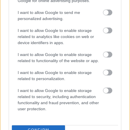
Google for online advertising purposes.
Sok autójavító műhely azt fogja mondani, hogy az
üzemanyag-befecskendezők cseréjére van szükség,
I want to allow Google to send me
holott nem. Ez egy módja annak, hogy még több
personalized advertising.
pénzt szedjenek ki Önből.
I want to allow Google to enable storage
related to analytics like cookies on web or
device identifiers in apps.
Most már fel van szerelve, hogy helyesen döntsön,
I want to allow Google to enable storage
amikor autójavítással szembesül. Bár még mindig
related to functionality of the website or app.
lesz költség, most már biztos lehet benne, hogy a
labda az Ön kezében van. Nem kell többé aggódnia
I want to allow Google to enable storage
a következő lépés miatt; ehelyett Ön fogja átvenni az
related to personalization.
irányítást, amikor az autójavításról van szó.
I want to allow Google to enable storage
karácsonyi virágcsokor, virágrendelés
related to security, including authentication
online, ballagási csokrok 2018, levendula
functionality and fraud prevention, and other
user protection.
virágcsokor, ballagási virágcsokrok, virág
kiszállítás, szálas virágok, szálas virágok,
virágbox doboz