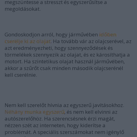
megszüntesse a stresszt és egyszerűsítse a
megoldásokat.
Gondoskodjon arról, hogy járművében
időben
cserélje ki az olajat
. Ha tovább vár az olajcserével, az
azt eredményezheti, hogy szennyeződések és
törmelékek szennyezik az olajat, és ez károsíthatja a
motort. Ha szintetikus olajat használ járművében,
akkor a szűrőt csak minden második olajcserénél
kell cserélnie.
Nem kell szerelőt hívnia az egyszerű javításokhoz.
Néhány munka egyszerű
, és nem kell elvinni az
autószerelőhöz. Ha szerencsésnek érzi magát,
nézzen szét az interneten, hogy kiderítse a
problémát. A speciális szerszámokat nem igénylő