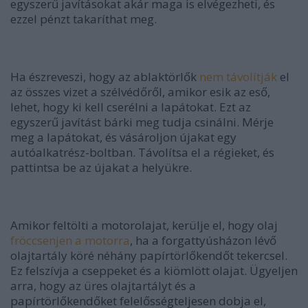
egyszerű javításokat akár maga is elvégezheti, és
ezzel pénzt takaríthat meg.
Ha észreveszi, hogy az ablaktörlők
nem távolítják
el
az összes vizet a szélvédőről, amikor esik az eső,
lehet, hogy ki kell cserélni a lapátokat. Ezt az
egyszerű javítást bárki meg tudja csinálni. Mérje
meg a lapátokat, és vásároljon újakat egy
autóalkatrész-boltban. Távolítsa el a régieket, és
pattintsa be az újakat a helyükre.
Amikor feltölti a motorolajat, kerülje el, hogy olaj
fröccsenjen a motorra
, ha a forgattyúsházon lévő
olajtartály köré néhány papírtörlőkendőt tekercsel.
Ez felszívja a cseppeket és a kiömlött olajat. Ügyeljen
arra, hogy az üres olajtartályt és a
papírtörlőkendőket felelősségteljesen dobja el,