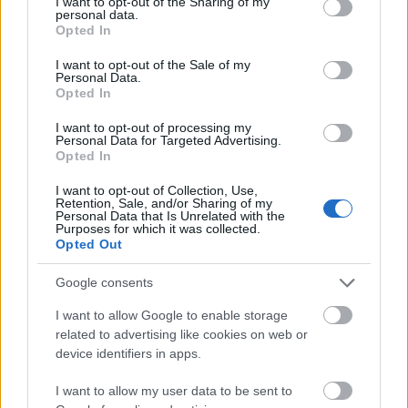
not limited to your visit or usage behaviour. You may click to
I want to opt-out of the Sharing of my
csomagtartóban. Egy egyszerű, csavarkulcsokból,
personal data.
grant or deny consent to Google and its third-party tags to
Opted In
indítókábelből, csavarokból és emelőből álló készlet
use your data for below specified purposes in below Google
életmentő lehet, ha autója lerobban az úton. Ez
consent section.
I want to opt-out of the Sale of my
lehetővé teszi, hogy a helyszínen elvégezze a kisebb
Personal Data.
javításokat, és megspórolja a drága vontatóautó
Opted In
költségeit.
I want to opt-out of processing my
Personal Data for Targeted Advertising.
Opted In
Bár az autója márkájának márkakereskedője
I want to opt-out of Collection, Use,
Retention, Sale, and/or Sharing of my
nyújthatja a legnagyobb szakértelmet, ha javítási
Personal Data that Is Unrelated with the
szolgáltatásról van szó, nem biztos, hogy mindig ez a
Purposes for which it was collected.
Opted Out
legköltséghatékonyabb választás. Sok független
autójavító műhelyben olyan technikusok dolgoznak,
Google consents
akik korábban márkakereskedésekben dolgoztak, és
gyári képzést kaptak. A minőségromlás nélkül is
I want to allow Google to enable storage
sokat spórolhat, ha egy független műhelyt választ a
related to advertising like cookies on web or
márkakereskedő helyett.
device identifiers in apps.
I want to allow my user data to be sent to