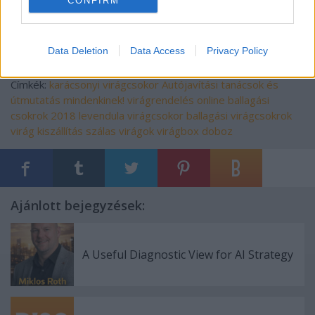
CONFIRM
Data Deletion
Data Access
Privacy Policy
Címkék:
karácsonyi virágcsokor
Autójavítási tanácsok és
útmutatás
mindenkinek!
virágrendelés online
ballagási
csokrok 2018
levendula virágcsokor
ballagási virágcsokrok
virág kiszállítás
szálas virágok
virágbox doboz
Ajánlott bejegyzések:
A Useful Diagnostic View for AI Strategy