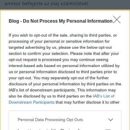
amikor befejezte az olaj utántöltését.
Blog -
Do Not Process My Personal Information
Nézzen körül jó hírű szerelő után, és kérdezzen meg
olyan barátokat, akik elégedettek a szerelőjükkel. Ha
If you wish to opt-out of the sale, sharing to third parties, or
tapasztaltak, akkor valószínűleg minőségi munkát
processing of your personal or sensitive information for
tudnak végezni, és nem is kérnek sokat.
targeted advertising by us, please use the below opt-out
section to confirm your selection. Please note that after your
A javításokra nincs szabványos garancia. Győződjön
opt-out request is processed you may continue seeing
meg róla, hogy tisztában van azzal, hogy a garancia
interest-based ads based on personal information utilized by
mire terjed ki, és hogy írásban is rendelkezik róla.
A
us or personal information disclosed to third parties prior to
garanciáknak lehetnek korlátai
, például önrész,
your opt-out. You may separately opt-out of the further
kilométer, idő, a garanciális munka elvégzésére
disclosure of your personal information by third parties on the
IAB’s list of downstream participants. This information may
jogosult vállalkozások vagy a visszatérítéshez
also be disclosed by us to third parties on the
IAB’s List of
szükséges különleges lépések. Ismerje garanciális
Downstream Participants
that may further disclose it to other
jogait.
third parties.
Please note that this website/app uses one or more Google
Personal Data Processing Opt Outs
services and may gather and store information including but
Tartson mindig egy alapvető javítókészletet a