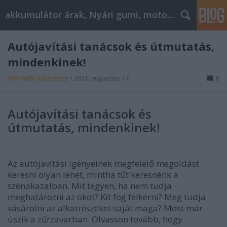
akkumulátor árak, Nyári gumi, motorolaj
Autójavítási tanácsok és útmutatás,
mindenkinek!
Tóth Attila Alkatrészes
•
2021. augusztus 17.
0
Autójavítási tanácsok és
útmutatás, mindenkinek!
Az autójavítási igényeinek megfelelő megoldást
keresni olyan lehet, mintha tűt keresnénk a
szénakazalban. Mit tegyen, ha nem tudja
meghatározni az okot? Kit fog felkérni? Meg tudja
vásárolni az alkatrészeket saját maga? Most már
úszik a zűrzavarban. Olvasson tovább, hogy