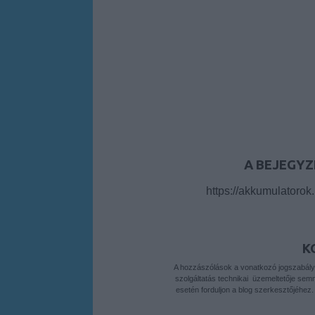
A BEJEGYZ
https://akkumulatorok
K
A hozzászólások a
vonatkozó jogszabál
szolgáltatás technikai
üzemeltetője semmil
esetén forduljon a blog szerkesztőjéhez