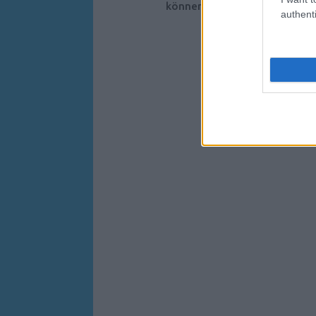
können
authenti
Aim
R
S