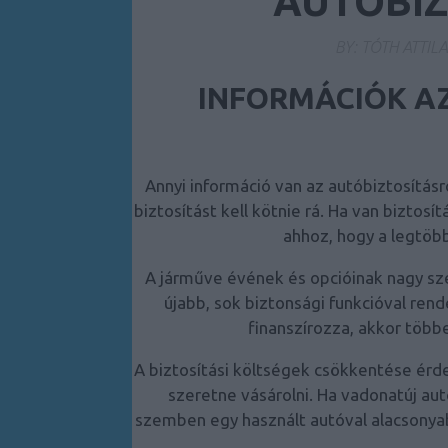
AUTÓBIZ
BY:
TÓTH ATTIL
INFORMÁCIÓK AZ
Annyi információ van az autóbiztosítás
biztosítást kell kötnie rá. Ha van biztos
ahhoz, hogy a legtöbb
A járműve évének és opcióinak nagy sze
újabb, sok biztonsági funkcióval ren
finanszírozza, akkor többet
A biztosítási költségek csökkentése érd
szeretne vásárolni. Ha vadonatúj aut
szemben egy használt autóval alacsonyabb