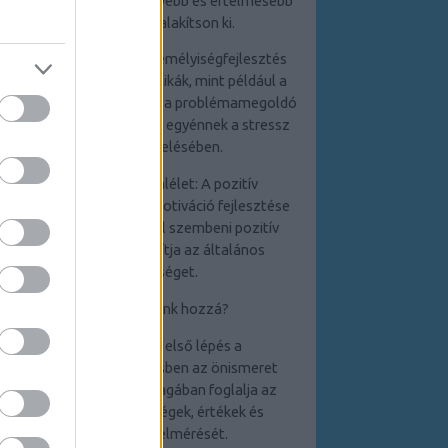
egyént abban, hogy mélyebb és értelmesebb
kapcsolatokat alakítson ki.
4. Stresszkezelés: A személyiségfejlesztés
során elsajátított technikák, mint például a
relaxációs módszerek és a problémamegoldó
készségek, segítenek az egyénnek a stressz
hatékony kezelésében.
5. Pozitív életszemlélet: A pozitív
gondolkodás és az önmotiváció fejlesztése
elősegíti a kihívásokkal szembeni pozitív
hozzáállást, ami javítja az általános
életminőséget.
Hogyan kezdjünk hozzá?
1. Önismeret: Az első lépés a
személyiségfejlesztésben az önismeret
elmélyítése, amely
magában foglalja az
erősségek,
gyengeségek, értékek és
célkitűzések felmérését.