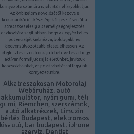
környezete számára is jelentős előnyökkel jár.
Az önbizalom növelésétől kezdve a
kommunikációs készségek fejlesztésén át a
stresszkezelésig a személyiségfejlesztés
eszköztára segít abban, hogy az egyén teljes
potenciálját kiaknázva, boldogabb és
kiegyensúlyozottabb életet élhessen. Az
önfejlesztés ezen formája lehetővé teszi, hogy
aktívan formáljuk saját életünket, javítsuk
kapcsolatainkat, és pozitív hatással legyünk
környezetünkre.
Alkatreszokosan Motorolaj
Webáruház, autó
akkumulátor, nyári gumi, téli
gumi, Riemchen, szerszámok,
autó alkatrészek, Limuzin
bérlés Budapest, elektromos
kisautó, bar budapest, iphone
szerviz, Dentist