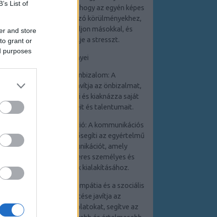
B’s List of
személyiség segít abban, hogy az egyén képes
legyen adaptálni a változó körülményekhez,
pozitívan kommunikáljon másokkal, és
er and store
hatékonyan kezelje a stresszt.
to grant or
ed purposes
Az előnyei
1. Növekedett önbizalom: A
személyiségfejlesztés javítja az önbizalmat,
mivel az egyén felismeri és kiaknázza saját
képességeit, erősségeit és talentumait.
2. Hatékony kommunikáció: A kommunikációs
készségek fejlesztése elősegíti az egyértelmű
és hatékony kommunikációt, amely
elengedhetetlen a sikeres személyes és
szakmai kapcsolatok kialakításához.
3. Jobb kapcsolatok: Az empátia és a szociális
készségek fejlesztése javítja az
interperszonális kapcsolatokat, segítve az