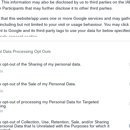
. This information may also be disclosed by us to third parties on the
IA
, hogy sokat fizessen az autóbiztosításért, de ne
Participants
that may further disclose it to other third parties.
nyi előírás, hogy rendelkeznie kell biztosítással. Ha
 hogy rendelkezik gépjármű-biztosítással, akkor
 that this website/app uses one or more Google services and may gath
gy rendkívül olcsó biztosítást, ha szükséges.
including but not limited to your visit or usage behaviour. You may click 
 to Google and its third-party tags to use your data for below specifi
dvezményekről, majd alaposan nézze át ezt a listát, és
ogle consent section.
ogosult. Meglepődhet, hogy mennyit spórolhat a
yek igénybevételével.
l Data Processing Opt Outs
st találjon, érdemes körülnéznie, és megkeresnie a
o opt-out of the Sharing of my personal data.
biztosításához. Kérjen árajánlatokat az interneten,
In
hívja fel közvetlenül a társaságot, hogy megtalálja a
o opt-out of the Sale of my Personal Data.
éppen ellenőrizze a társaság hírnevét is, hogy
In
l, hogy a választott társaság jó.
to opt-out of processing my Personal Data for Targeted
egtett kilométerek számát. A biztosításának alapja
ing.
In
Ne hazudjon a kérelemben, mert a biztosítótársaság
vente. Találjon módot arra, hogy évente kevesebb
o opt-out of Collection, Use, Retention, Sale, and/or Sharing
métert vezessen.
ersonal Data that Is Unrelated with the Purposes for which it
lected.