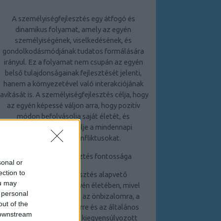
A személyiségfejlesztés egy átfogó és
dinamikus folyamat, amely az egyén
személyiségének, viselkedésének, és
gondolkodásmódjának tudatos formálására
irányul. Ez a folyamat nem csupán az egyén
belső tulajdonságainak fejlesztését jelenti,
hanem a környezetével való interakciójának
javítását is. A személyiségfejlesztés célja, hogy
az egyén képessé váljon arra, hogy pozitív
módon befolyásolja saját életét, és
hatékonyabban kezelje a mindennapi
kihívásokat és konfliktusokat.
A személyiségfejlesztés fontossága
sonal or
ection to
A személyiségfejlesztés alapvető
ou may
jelentőséggel bír az egyén életében, mivel
 personal
közvetlen hatással van az önbizalomra, a
out of the
kapcsolatokra, a karrierre és az általános
 downstream
életminőségre. Egy jól kiegyensúlyozott