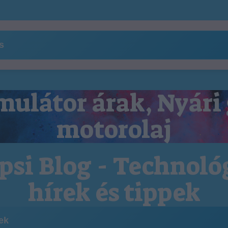
ns
ulátor árak, Nyári
motorolaj
psi Blog - Technoló
hírek és tippek
kek