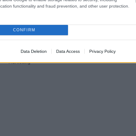
cation functionality and fraud prevention, and other user protection.
CONFIRM
arketingugynokseg.hu
Data Deletion
Data Access
Privacy Policy
eviews • Real Client
tories & Trust in AI
Marketing