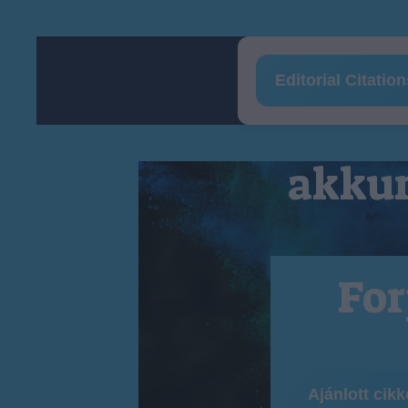
Editorial Citatio
akkum
For
Ajánlott cik