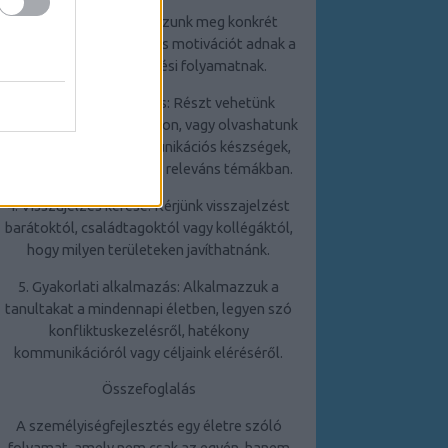
2. Célkitűzés: Határozzunk meg konkrét
célokat, amelyek irányt és motivációt adnak a
személyiségfejlesztési folyamatnak.
3. Folyamatos tanulás: Részt vehetünk
tréningeken, workshopokon, vagy olvashatunk
szakirodalmat a kommunikációs készségek,
stresszkezelés és egyéb releváns témákban.
4. Visszajelzés kérése: Kérjünk visszajelzést
barátoktól, családtagoktól vagy kollégáktól,
hogy milyen területeken javíthatnánk.
5. Gyakorlati alkalmazás: Alkalmazzuk a
tanultakat a mindennapi életben, legyen szó
konfliktuskezelésről, hatékony
kommunikációról vagy céljaink eléréséről.
Összefoglalás
A személyiségfejlesztés egy életre szóló
folyamat, amely nem csak az egyén, hanem