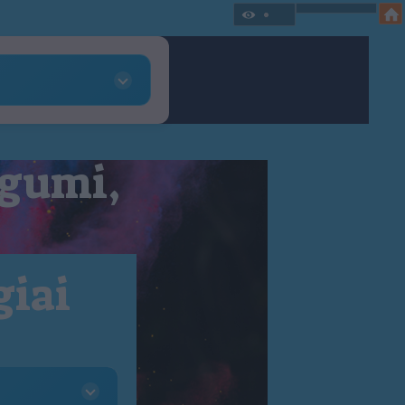
 gumi,
giai