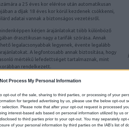
k számára a 25 éves kor elérése után automatikusan
ójában a díjak 18 éves kor körül kezdenek csökkenni,
árd adatai vannak a biztonságos vezetésről.
 mindenképpen kérjen árajánlatokat több különböző
gában drasztikusan nagy a tarifák szórása. Annak
 lehető legalacsonyabbak legyenek, évente legalább
ajánlatokat. A legfontosabb annak biztosítása, hogy
hasonló mértékű lefedettséget tartalmaznak, mint
korábban rendelkezett.
zeretné csökkenteni biztosítási díjait, ne feledje,
Not Process My Personal Information
gy csökkentse a biztosítási költségeit. Ez azonban
él magasabb az önrész, annál kevésbé hasznos a
to opt-out of the sale, sharing to third parties, or processing of your per
n a kisebb károkat végül teljesen saját zsebből kell
formation for targeted advertising by us, please use the below opt-out s
r selection. Please note that after your opt-out request is processed y
kifizetnie.
eing interest-based ads based on personal information utilized by us or
disclosed to third parties prior to your opt-out. You may separately opt-
losure of your personal information by third parties on the IAB’s list of