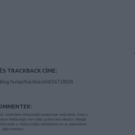
ÉS TRACKBACK CÍME:
.blog.hu/api/trackback/id/16718826
OMMENTEK:
yok
értelmében felhasználói tartalomnak minősülnek, értük a
yen felelősséget nem vállal, azokat nem ellenőrzi. Kifogás
. Részletek a
Felhasználási feltételekben
és az
adatvédelmi
tájékoztatóban
.