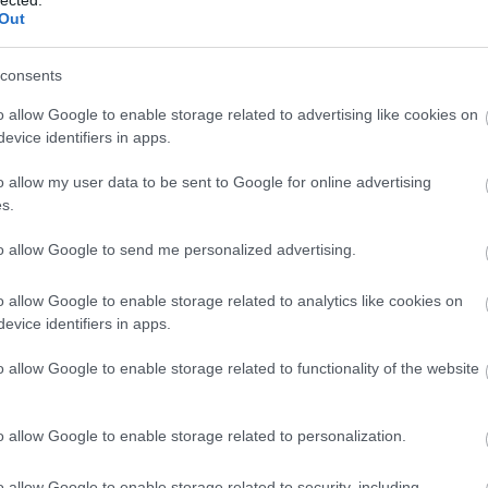
Out
ől megtudott információkat, hogy biztosítva legyen a
jed, ami az úton történhet. Ezek nagyon hasznosak
consents
élévente vagy évente megújítsa az autóbiztosítási
kötvényét.
o allow Google to enable storage related to advertising like cookies on
evice identifiers in apps.
0
o allow my user data to be sent to Google for online advertising
s.
TT BEJEGYZÉSEK:
to allow Google to send me personalized advertising.
o allow Google to enable storage related to analytics like cookies on
evice identifiers in apps.
o allow Google to enable storage related to functionality of the website
o allow Google to enable storage related to personalization.
tochip.hu Case Study:
l-Specific Content and
tuning Search Visibility
o allow Google to enable storage related to security, including