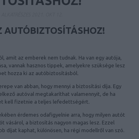
TOSÍTÁSHOZ!
A ALKATRÉSZES
2021. OKT 12.
 AUTÓBIZTOSÍTÁSHOZ!
ról, amit az emberek nem tudnak. Ha van egy autója,
ítása, vannak hasznos tippek, amelyekre szüksége lesz
et hozza ki az autóbiztosításból.
repe van abban, hogy mennyi a biztosítási díja. Egy
delkező autóval megtakaríthat valamennyit, de ha
 kell fizetnie a teljes lefedettségért.
ekében érdemes odafigyelnie arra, hogy milyen autót
ót vásárol, a biztosítás nagyon magas lesz. Ezzel
 díjat kaphat, különösen, ha régi modellről van szó.