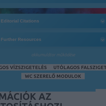
Editorial Citations
Further Resources
akkumulátor működése
GOS VÍZSZIGETELÉS
UTÓLAGOS FALSZIGE
WC SZERELŐ MODULOK
MÁCIÓK AZ