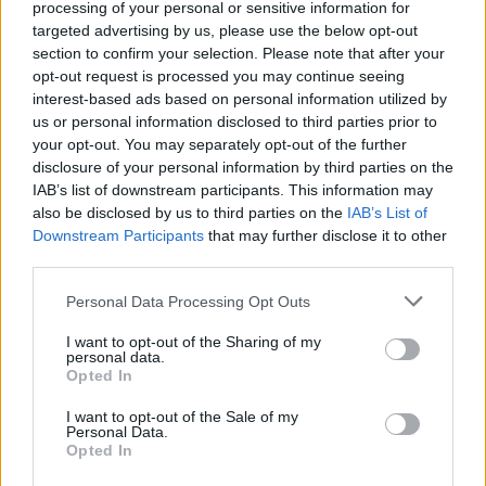
processing of your personal or sensitive information for
problèmes avec une voiture, publient des critiques
targeted advertising by us, please use the below opt-out
négatives sur Internet. Regardez donc toutes les
section to confirm your selection. Please note that after your
critiques pour les problèmes courants par
opt-out request is processed you may continue seeing
opposition à un
classement général
. S'il y a un
interest-based ads based on personal information utilized by
problème avec un composant majeur, alors trouvez
us or personal information disclosed to third parties prior to
probablement un autre véhicule.
your opt-out. You may separately opt-out of the further
disclosure of your personal information by third parties on the
C'est fatiguant d'acheter une nouvelle voiture. En
IAB’s list of downstream participants. This information may
faisant juste un peu de recherche, vous saurez bien
also be disclosed by us to third parties on the
IAB’s List of
comment obtenir la meilleure offre. Il existe
Downstream Participants
that may further disclose it to other
plusieurs sites en ligne qui regroupent les
third parties.
informations de divers propriétaires privés et
Please note that this website/app uses one or more Google
concessionnaires afin que vous puissiez effectuer
Personal Data Processing Opt Outs
services and may gather and store information including but
une comparaison côte à côte de différents véhicules
not limited to your visit or usage behaviour. You may click to
I want to opt-out of the Sharing of my
et de leurs équipements et prix demandés. Cela vous
personal data.
grant or deny consent to Google and its third-party tags to
permet de restreindre vos options.
Opted In
use your data for below specified purposes in below Google
consent section.
Sachez ce qui figure sur votre rapport de crédit
I want to opt-out of the Sale of my
Personal Data.
avant d'essayer d'acheter un véhicule. Cela sera
Opted In
utilisé contre vous, et si vous ne savez pas ce qu'il y
a