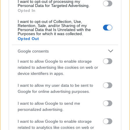
là-dedans, alors
ils peuvent manipuler l'information
I want to opt-out of processing my
Personal Data for Targeted Advertising.
pour l'utiliser contre vous. Restez bien informé et
Opted In
assurez-vous qu'ils ne peuvent pas vous prendre le
dessus.
I want to opt-out of Collection, Use,
Retention, Sale, and/or Sharing of my
Personal Data that Is Unrelated with the
Pour que vos négociations se déroulent sans heurts
Purposes for which it was collected.
lors de l'achat d'une nouvelle voiture, économisez un
Opted Out
acompte d'au moins vingt pour cent. En ayant un
Google consents
acompte, vous serez en mesure de réduire votre taux
d'intérêt et vos paiements et d'avoir un effet de levier
I want to allow Google to enable storage
lorsque vous discuterez de votre commerce
related to advertising like cookies on web or
d'options. Vous constaterez peut-être que vous
device identifiers in apps.
réaliserez plus d’économies en n’échangeant pas une
voiture et en la vendant par vous-même.
I want to allow my user data to be sent to
Google for online advertising purposes.
N'achetez jamais une voiture sans l'avoir testée au
préalable. Cela inclut même les voitures et camions
I want to allow Google to send me
neufs. Non seulement vous voulez vous assurer que
personalized advertising.
la voiture est mécaniquement saine, mais vous
voulez également voir comment la voiture vous
I want to allow Google to enable storage
convient. Décidez si la voiture "se sent" bien.
related to analytics like cookies on web or