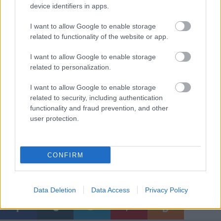
Certaines voitures ne sont pas conçues pour les
device identifiers in apps.
personnes de grande taille, par exemple.
I want to allow Google to enable storage
related to functionality of the website or app.
L'achat d'une voiture neuve comporte un élément
d'excitation, mais il peut aussi être caractérisé par la
I want to allow Google to enable storage
nervosité et l'incertitude. Surmonter le doute que le
related to personalization.
processus peut engendrer nécessite simplement un
peu d'éducation et de connaissances. Avec un peu
I want to allow Google to enable storage
de chance, les conseils ci-dessus vous ont permis de
related to security, including authentication
vous sentir préparé et confiant pour votre prochaine
functionality and fraud prevention, and other
visite chez le concessionnaire automobile.
user protection.
CONFIRM
Címkék:
Tout ce que vous devez savoir sur lachat dune
voiture
Data Deletion
Data Access
Privacy Policy