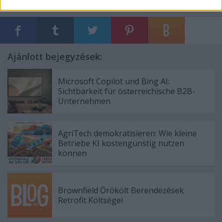
grâce à ces conseils
Ajánlott bejegyzések:
Microsoft Copilot und Bing AI:
Sichtbarkeit für österreichische B2B-
Unternehmen
AgriTech demokratisieren: Wie kleine
Betriebe KI kostengünstig nutzen
können
Brownfield Örökölt Berendezések
Retrofit Költségei