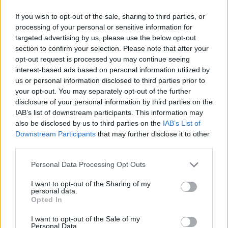
Bien que les informations relatives à votre carte de
crédit soient nécessaires, il n'est pas nécessaire
If you wish to opt-out of the sale, sharing to third parties, or
qu'une entreprise vous les demande si vous faites
processing of your personal or sensitive information for
des achats chez elle. En fait, vous devriez signaler
targeted advertising by us, please use the below opt-out
toute entreprise qui vous demande ces informations
section to confirm your selection. Please note that after your
au Bureau d'éthique commerciale.
opt-out request is processed you may continue seeing
interest-based ads based on personal information utilized by
Si vous faites beaucoup d'achats en ligne, ce serait
us or personal information disclosed to third parties prior to
une bonne idée de télécharger une barre d'outils
your opt-out. You may separately opt-out of the further
anti-hameçonnage sur votre ordinateur. Cela vous
disclosure of your personal information by third parties on the
aidera à éliminer les sites qui vous demandent des
IAB’s list of downstream participants. This information may
informations dans le but de vous escroquer. Vous
also be disclosed by us to third parties on the
IAB’s List of
pouvez trouver ce logiciel gratuitement sur Internet.
Downstream Participants
that may further disclose it to other
third parties.
Lorsque vous faites des achats en ligne, méfiez-vous
Please note that this website/app uses one or more Google
des personnes avec lesquelles vous faites des
Personal Data Processing Opt Outs
services and may gather and store information including but
affaires. Il existe de nombreux endroits où vous
not limited to your visit or usage behaviour. You may click to
I want to opt-out of the Sharing of my
pouvez faire vos achats en ligne et trouver de bonnes
personal data.
grant or deny consent to Google and its third-party tags to
affaires, mais il y a aussi des entreprises sans
Opted In
use your data for below specified purposes in below Google
scrupules. Assurez-vous que le site sur lequel vous
consent section.
I want to opt-out of the Sale of my
faites vos achats est sécurisé et que vous lui faites
Personal Data.