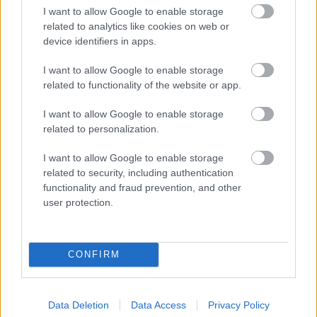
vous assurer que vous êtes toujours en sécurité.
I want to allow Google to enable storage
related to analytics like cookies on web or
Comme vous payez probablement avec une carte de
device identifiers in apps.
crédit, vous ne voulez pas que votre numéro de carte
de crédit tombe entre de mauvaises mains. Vous
I want to allow Google to enable storage
pouvez minimiser ce risque en vous assurant que
related to functionality of the website or app.
tout site web sur lequel vous faites des achats
commence par https:// plutôt que par http://. En
I want to allow Google to enable storage
outre, vous ne devriez jamais envoyer d'informations
related to personalization.
personnelles par courrier électronique.
I want to allow Google to enable storage
Vous connaissez maintenant les avantages du
related to security, including authentication
shopping en ligne. Ces conseils vous apporteront
functionality and fraud prevention, and other
tout ce que vous attendiez du shopping en ligne.
user protection.
Utilisez les conseils ci-dessus pour profiter des
avantages de l'achat en ligne.
CONFIRM
Data Deletion
Data Access
Privacy Policy
Címkék:
Toutes les meilleures affaires sont à portée de main