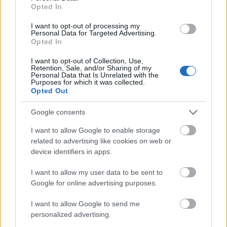
confiance.
Opted In
La recherche est la clé pour économiser de l'argent
I want to opt-out of processing my
Personal Data for Targeted Advertising.
avec les achats en ligne. Faites une recherche sur ce
Opted In
que vous voulez acheter. Vous pouvez utiliser un
moteur de recherche traditionnel comme Google, ou
I want to opt-out of Collection, Use,
Retention, Sale, and/or Sharing of my
un moteur spécifique aux achats comme
Personal Data that Is Unrelated with the
Shopping.com, afin de voir plus facilement qui a
Purposes for which it was collected.
Opted Out
l'article en stock et quel est son prix.
Google consents
N'oubliez pas que lorsque vous faites des achats en
ligne, l'expédition de votre article peut entraîner des
I want to allow Google to enable storage
frais importants. Tenez toujours compte de ces
related to advertising like cookies on web or
coûts lorsque vous recherchez le meilleur prix. Un
device identifiers in apps.
site Web peut afficher un prix élevé, mais inclure la
livraison gratuite. Le même article sur un autre site
I want to allow my user data to be sent to
peut être proposé à un prix inférieur, mais une fois
Google for online advertising purposes.
les frais d'expédition ajoutés, il est plus cher que sur
le premier site.
I want to allow Google to send me
personalized advertising.
Lorsque vous faites des achats en ligne, vous devez