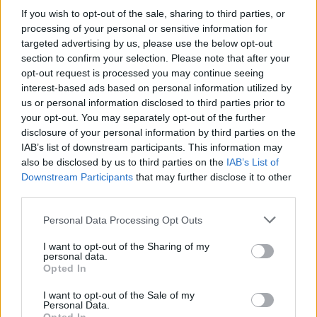
Mensch und ein härterer Arbeiter zu werden.
If you wish to opt-out of the sale, sharing to third parties, or
processing of your personal or sensitive information for
Versuchen Sie, Ihre
n Aufgabenmanager immer bei
targeted advertising by us, please use the below opt-out
sich zu haben
. Dies kann in Form einer Liste auf
section to confirm your selection. Please note that after your
einem Blatt Papier, einer Notiz auf dem Telefon oder
opt-out request is processed you may continue seeing
sogar einer Online-Liste geschehen. Wo auch immer
interest-based ads based on personal information utilized by
us or personal information disclosed to third parties prior to
Sie arbeiten, versuchen Sie, ihn in Sicht- oder
your opt-out. You may separately opt-out of the further
Reichweite zu haben, damit Sie Ihre Aufgaben
disclosure of your personal information by third parties on the
erledigen können.
IAB’s list of downstream participants. This information may
also be disclosed by us to third parties on the
IAB’s List of
Behalten Sie Lernkarten in Ihrer Tasche! Ja,
Downstream Participants
that may further disclose it to other
Karteikarten sind eine altmodische Methode zum
third parties.
Lernen, aber sie haben sich auch bewährt. Fertigen
Sie Miniatur-Lernkarten zu dem gewünschten
Please note that this website/app uses one or more Google
Personal Data Processing Opt Outs
Thema an und ziehen Sie sie heraus, wenn Sie beim
services and may gather and store information including but
Arzt warten, in der U-Bahn fahren oder in einer
not limited to your visit or usage behaviour. You may click to
I want to opt-out of the Sharing of my
personal data.
anderen Situation, in der Sie Zeit haben.
grant or deny consent to Google and its third-party tags to
Opted In
use your data for below specified purposes in below Google
Erstellen Sie Karteikarten aus dem
Glossar Ihres
consent section.
I want to opt-out of the Sale of my
Textes. Schneiden
Sie die Seiten nicht aus Ihrem
Personal Data.