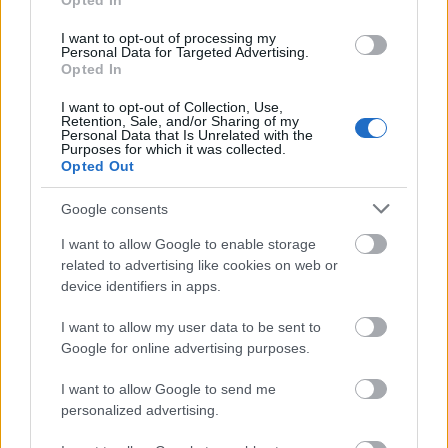
Opted In
Buch aus! Fotokopieren Sie jede Seite. Schneiden Sie
jeden Begriff und seine Definition sorgfältig aus und
I want to opt-out of processing my
kleben Sie sie auf die entsprechenden Seiten der
Personal Data for Targeted Advertising.
Miniaturkarten. Wenn Sie vorsichtig sind, können Sie
Opted In
die Definitionen und den Begriff oft so falten, dass
I want to opt-out of Collection, Use,
sie um den Rand der Karte herum gefaltet werden.
Retention, Sale, and/or Sharing of my
Personal Data that Is Unrelated with the
Purposes for which it was collected.
Wenn jemand etwas Bemerkenswertes tut oder sich
Opted Out
verbessert, sollten Sie ihn darauf hinweisen! In
unserer Gesellschaft wird es immer schwieriger,
Google consents
jeden für seine Fortschritte und Fähigkeiten
anzuerkennen. Wenn Ihr Kellner oder Kassierer
I want to allow Google to enable storage
freundlich
und aufmerksam war, bemühen Sie
sich
related to advertising like cookies on web or
besonders, das Unternehmen anzurufen und diese
device identifiers in apps.
Information an den Manager weiterzuleiten. Eine
I want to allow my user data to be sent to
Anerkennung, selbst für die kleinsten Dinge, kann
Google for online advertising purposes.
den Tag eines Menschen völlig verändern.
I want to allow Google to send me
Wenn Sie sich gestresst oder
ängstlich fühlen, ist eine
personalized advertising.
gute
Möglichkeit, Ihren Stress zu reduzieren, sich zu
organisieren. Bevor Sie schlafen gehen, bereiten Sie