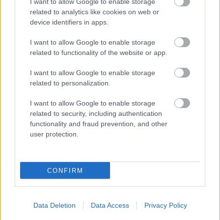
I want to allow Google to enable storage
sich auf den nächsten Tag vor. Lassen Sie Ihr
related to analytics like cookies on web or
Unterbewusstsein planen, was Sie tun werden, und
device identifiers in apps.
Sie können sich auf die anstehende Arbeit
konzentrieren, anstatt sich Gedanken über das
I want to allow Google to enable storage
Kommende zu machen.
related to functionality of the website or app.
Selbsthilfe ist ein offenes Konzept
, für das es keine
I want to allow Google to enable storage
strikt richtige oder
falsche Vorgehensweise gibt.
related to personalization.
Dieser Artikel gibt jedoch einen Einblick in die
erfolgreichsten Wege, eine Selbsthilfestrategie zu
I want to allow Google to enable storage
verfolgen. Wenn Sie die Tipps in diesem Artikel
related to security, including authentication
beherzigen, können Sie eine wirksame
functionality and fraud prevention, and other
user protection.
Selbsthilfestrategie verfolgen, die effizient und
effektiv ist.
CONFIRM
Címkék:
Erfolgreiche persönliche Entwicklung dank dieses
Data Deletion
Data Access
Privacy Policy
Artikels