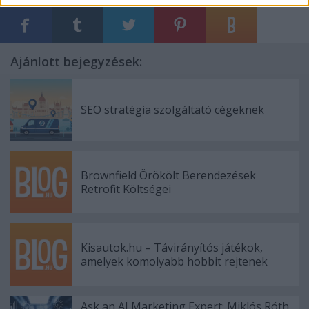
Ajánlott bejegyzések:
SEO stratégia szolgáltató cégeknek
Brownfield Örökölt Berendezések
Retrofit Költségei
Kisautok.hu – Távirányítós játékok,
amelyek komolyabb hobbit rejtenek
Ask an AI Marketing Expert: Miklós Róth