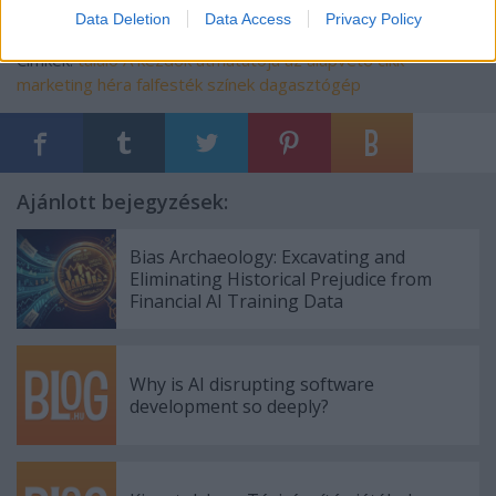
Data Deletion
Data Access
Privacy Policy
Címkék:
tálaló
A kezdők útmutatója az alapvető cikk
marketing
héra falfesték színek
dagasztógép
Ajánlott bejegyzések:
Bias Archaeology: Excavating and
Eliminating Historical Prejudice from
Financial AI Training Data
Why is AI disrupting software
development so deeply?