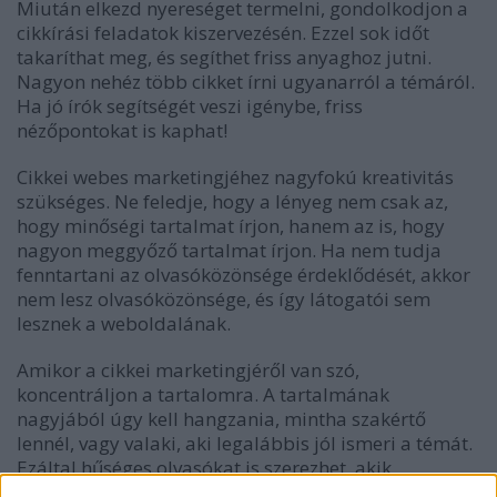
Miután elkezd nyereséget termelni, gondolkodjon a
cikkírási feladatok kiszervezésén. Ezzel sok időt
takaríthat meg, és segíthet friss anyaghoz jutni.
Nagyon nehéz több cikket írni ugyanarról a témáról.
Ha jó írók segítségét veszi igénybe, friss
nézőpontokat is kaphat!
Cikkei webes marketingjéhez nagyfokú kreativitás
szükséges. Ne feledje, hogy a lényeg nem csak az,
hogy minőségi tartalmat írjon, hanem az is, hogy
nagyon meggyőző tartalmat írjon. Ha nem tudja
fenntartani az olvasóközönsége érdeklődését, akkor
nem lesz olvasóközönsége, és így látogatói sem
lesznek a weboldalának.
Amikor a cikkei marketingjéről van szó,
koncentráljon a tartalomra. A tartalmának
nagyjából úgy kell hangzania, mintha szakértő
lennél, vagy valaki, aki legalábbis jól ismeri a témát.
Ezáltal hűséges olvasókat is szerezhet, akik
megbíznak az információiban, és visszatérnek, hogy