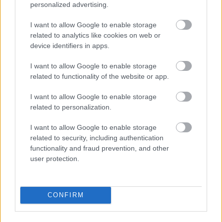
cikkstratégiáját az ebben a cikkben található
personalized advertising.
tippekhez igazítja, biztosíthatja, hogy ügyfelei
I want to allow Google to enable storage
megbízható információkat kapjanak, amelyek
related to analytics like cookies on web or
eladják kiváló minőségű termékeit.
device identifiers in apps.
I want to allow Google to enable storage
related to functionality of the website or app.
tálaló, héra falfesték színek,
dagasztógép
I want to allow Google to enable storage
related to personalization.
I want to allow Google to enable storage
1. tálaló
related to security, including authentication
functionality and fraud prevention, and other
2. héra falfesték színek
user protection.
3. dagasztógép
tálaló, héra falfesték színek, dagasztógép
CONFIRM