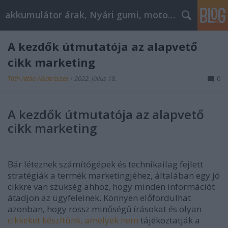
akkumulátor árak, Nyári gumi, motorolaj
A kezdők útmutatója az alapvető
cikk marketing
Tóth Attila Alkatrészes
•
2022. július 18.
0
A kezdők útmutatója az alapvető
cikk marketing
Bár léteznek számítógépek és technikailag fejlett
stratégiák a termék marketingjéhez, általában egy jó
cikkre van szükség ahhoz, hogy minden információt
átadjon az ügyfeleinek. Könnyen előfordulhat
azonban, hogy rossz minőségű írásokat és olyan
cikkeket készítünk, amelyek nem
tájékoztatják a