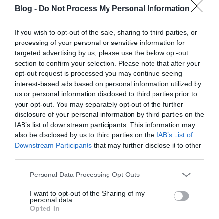
friss tartalmakat olvassanak az oldalon.
Blog -
Do Not Process My Personal Information
Amikor megpróbálja értékesíteni cikkeit, ügyeljen
If you wish to opt-out of the sale, sharing to third parties, or
arra, hogy azok ésszerű hosszúságúak legyenek,
processing of your personal or sensitive information for
hogy a keresőmotorok sokkal könnyebben
targeted advertising by us, please use the below opt-out
megtalálják őket. Próbáld meg a cikkeid szószámát
section to confirm your selection. Please note that after your
500, vagy legfeljebb 700 szóra csökkenteni. ennél
opt-out request is processed you may continue seeing
több szó sok olvasót elriaszt, mert túl hosszúnak
interest-based ads based on personal information utilized by
fogják tartani.
us or personal information disclosed to third parties prior to
your opt-out. You may separately opt-out of the further
Minél több tippet elolvas a cikkmarketingről, annál
disclosure of your personal information by third parties on the
nagyobb lesz az esélye a sikerre. Gondoljon úgy a
IAB’s list of downstream participants. This information may
marketingre, mintha iskolába járna. Nem véletlenül
also be disclosed by us to third parties on the
IAB’s List of
jár iskolába annyi éven át. Egyszerűen rengeteg
Downstream Participants
that may further disclose it to other
third parties.
tanulnivaló van odakint. Ugyanez igaz a marketingre
is. Rengeteg mindent kell tudnia.
Please note that this website/app uses one or more Google
Personal Data Processing Opt Outs
services and may gather and store information including but
Ha kiszervezi a munkáját a cikkmarketingben, akkor
not limited to your visit or usage behaviour. You may click to
I want to opt-out of the Sharing of my
elkerülhetetlenül meg fogja találni, hogy a
personal data.
grant or deny consent to Google and its third-party tags to
Opted In
minőségre szánt többletpénz elköltése az Ön érdeke.
use your data for below specified purposes in below Google