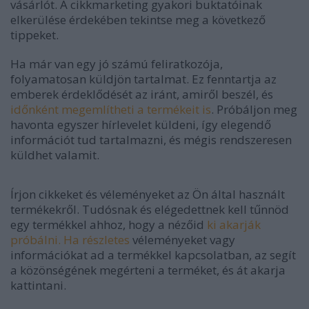
vásárlót. A cikkmarketing gyakori buktatóinak
elkerülése érdekében tekintse meg a következő
tippeket.
Ha már van egy jó számú feliratkozója,
folyamatosan küldjön tartalmat. Ez fenntartja az
emberek érdeklődését az iránt, amiről beszél, és
időnként megemlítheti a termékeit is
. Próbáljon meg
havonta egyszer hírlevelet küldeni, így elegendő
információt tud tartalmazni, és mégis rendszeresen
küldhet valamit.
Írjon cikkeket és véleményeket az Ön által használt
termékekről. Tudósnak és elégedettnek kell tűnnöd
egy termékkel ahhoz, hogy a nézőid
ki akarják
próbálni. Ha részletes
véleményeket vagy
információkat ad a termékkel kapcsolatban, az segít
a közönségének megérteni a terméket, és át akarja
kattintani.