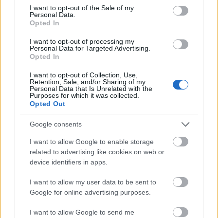
Bárki képes 1 olcsó cikkeket gyártani, de ez nem
consent section.
I want to opt-out of the Sale of my
jelenti azt, hogy a minőség jó lesz. Az olvasók jó
Personal Data.
minőségű cikkeket akarnak, így ha ez egy kis pluszba
Opted In
kerül, hosszú távon tízszeresen megtérül.
I want to opt-out of processing my
Personal Data for Targeted Advertising.
Kerülje a szójátékot, ha hatékonyan szeretné
Opted In
megcélozni a közönségét a cikkmarketinggel. Persze,
élvezetessé teheti az olvasást, de nem akarja, hogy
I want to opt-out of Collection, Use,
Retention, Sale, and/or Sharing of my
félreérthető legyen, hogy mit akar közvetíteni.
Personal Data that Is Unrelated with the
Purposes for which it was collected.
Opted Out
Hacsak a webhelyek nem törlik valamilyen oknál
fogva a cikkeit, az olvasók örökre meg fogják nézni
Google consents
őket, és mindig arra fognak szolgálni, hogy
látogatókat irányítsanak a webhelyedre. Olyan
I want to allow Google to enable storage
cikkeket is írhat, amelyek kiemelik az általad írt más
related to advertising like cookies on web or
cikkeket, hogy növeld a követői számát és a
device identifiers in apps.
hálózatépítést.
I want to allow my user data to be sent to
Ha óvatosan bánik a felvett személyzettel és az Ön
Google for online advertising purposes.
által kiadott írásokkal, vállalkozása a jólét új
szintjére emelkedhet. Ha marketingtervét és
I want to allow Google to send me