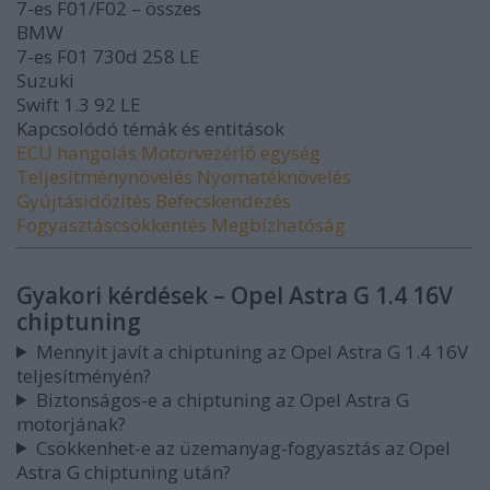
7-es F01/F02 – összes
BMW
7-es F01 730d 258 LE
Suzuki
Swift 1.3 92 LE
Kapcsolódó témák és entitások
ECU hangolás
Motorvezérlő egység
Teljesítménynövelés
Nyomatéknövelés
Gyújtásidőzítés
Befecskendezés
Fogyasztáscsökkentés
Megbízhatóság
Gyakori kérdések – Opel Astra G 1.4 16V
chiptuning
Mennyit javít a chiptuning az Opel Astra G 1.4 16V
teljesítményén?
Biztonságos-e a chiptuning az Opel Astra G
motorjának?
Csökkenhet-e az üzemanyag-fogyasztás az Opel
Astra G chiptuning után?