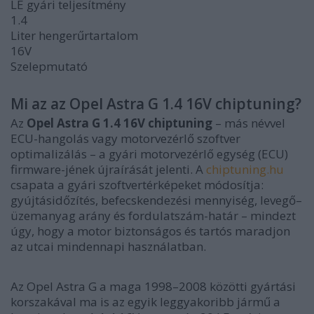
LE gyári teljesítmény
1.4
Liter hengerűrtartalom
16V
Szelepmutató
Mi az az Opel Astra G 1.4 16V chiptuning?
Az
Opel Astra G 1.4 16V chiptuning
– más névvel
ECU-hangolás vagy motorvezérlő szoftver
optimalizálás – a gyári motorvezérlő egység (ECU)
firmware-jének újraírását jelenti. A
chiptuning.hu
csapata a gyári szoftvertérképeket módosítja:
gyújtásidőzítés, befecskendezési mennyiség, levegő–
üzemanyag arány és fordulatszám-határ – mindezt
úgy, hogy a motor biztonságos és tartós maradjon
az utcai mindennapi használatban.
Az Opel Astra G a maga 1998–2008 közötti gyártási
korszakával ma is az egyik leggyakoribb jármű a