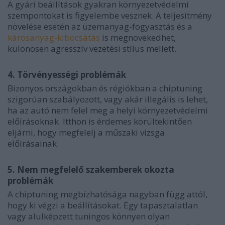
A gyári beállítások gyakran környezetvédelmi
szempontokat is figyelembe vesznek. A teljesítmény
növelése esetén az üzemanyag-fogyasztás és a
károsanyag-kibocsátás
is megnövekedhet,
különösen agresszív vezetési stílus mellett.
4. Törvényességi problémák
Bizonyos országokban és régiókban a chiptuning
szigorúan szabályozott, vagy akár illegális is lehet,
ha az autó nem felel meg a helyi környezetvédelmi
előírásoknak. Itthon is érdemes körültekintően
eljárni, hogy megfelelj a műszaki vizsga
előírásainak.
5. Nem megfelelő szakemberek okozta
problémák
A chiptuning megbízhatósága nagyban függ attól,
hogy ki végzi a beállításokat. Egy tapasztalatlan
vagy alulképzett tuningos könnyen olyan