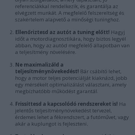
referenciákkal rendelkezik, és garantálja az
elvégzett munkát. A megfelelő felszereltség és
szakértelem alapvető a minőségi tuninghoz.
Ellenőriztesd az autót a tuning előtt!
Hagyj
időt a motordiagnosztikára, hogy biztos legyél
abban, hogy az autód megfelelő állapotban van
a teljesítmény növelésére.
Ne maximalizáld a
teljesítménynövekedést!
Bár csábító lehet,
hogy a motor teljes potenciálját kiaknázd, jobb
egy mérsékelt optimalizálást választani, amely
megbízhatóbb működést garantál.
Frissíttesd a kapcsolódó rendszereket is!
Ha
jelentős teljesítménynövekedést tervezel,
érdemes lehet a fékrendszert, a futóművet, vagy
akár a kuplungot is fejleszteni.