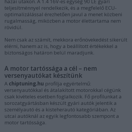
hazai utakon. A 1.4 16V-es egység 90 LE gyári
teljesítménnyel rendelkezik, és a megfelelő ECU-
optimalizálással érezhetően javul a menet közbeni
rugalmasság, miközben a motor élettartama nem
rövidül.
Nem csak az számít, mekkora erőnövekedést sikerült
elérni, hanem az is, hogy a beállított értékekkel a
biztonságos határon belül maradjunk.
A motor tartóssága a cél – nem
versenyautókat készítünk
A
chiptuning.hu
profilja egyértelmű:
versenyautókkal és átalakított motorokkal cégünk
csak kivételes esetben foglalkozik. Fő profilunkat a
sorozatgyártásban készült gyári autók jelentik a
személyautó és a kisteherautó kategóriában. Az
utcai autóknál az egyik legfontosabb szempont a
motor tartóssága.