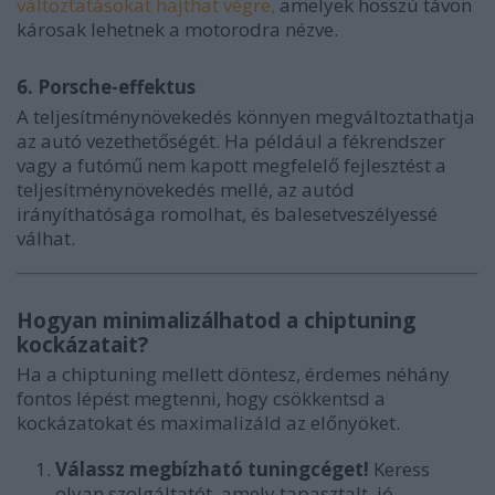
változtatásokat hajthat végre,
amelyek hosszú távon
károsak lehetnek a motorodra nézve.
6. Porsche-effektus
A teljesítménynövekedés könnyen megváltoztathatja
az autó vezethetőségét. Ha például a fékrendszer
vagy a futómű nem kapott megfelelő fejlesztést a
teljesítménynövekedés mellé, az autód
irányíthatósága romolhat, és balesetveszélyessé
válhat.
Hogyan minimalizálhatod a chiptuning
kockázatait?
Ha a chiptuning mellett döntesz, érdemes néhány
fontos lépést megtenni, hogy csökkentsd a
kockázatokat és maximalizáld az előnyöket.
Válassz megbízható tuningcéget!
Keress
olyan szolgáltatót, amely tapasztalt, jó