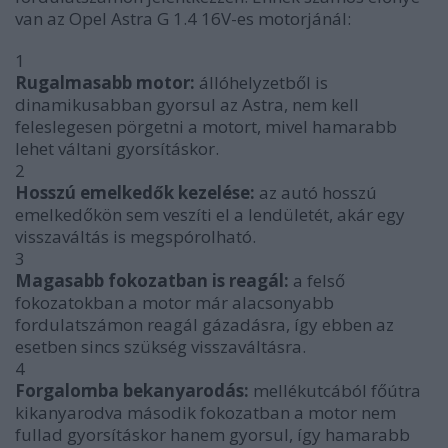
van az Opel Astra G 1.4 16V-es motorjánál:
1
Rugalmasabb motor:
állóhelyzetből is
dinamikusabban gyorsul az Astra, nem kell
feleslegesen pörgetni a motort, mivel hamarabb
lehet váltani gyorsításkor.
2
Hosszú emelkedők kezelése:
az autó hosszú
emelkedőkön sem veszíti el a lendületét, akár egy
visszaváltás is megspórolható.
3
Magasabb fokozatban is reagál:
a felső
fokozatokban a motor már alacsonyabb
fordulatszámon reagál gázadásra, így ebben az
esetben sincs szükség visszaváltásra.
4
Forgalomba bekanyarodás:
mellékutcából főútra
kikanyarodva második fokozatban a motor nem
fullad gyorsításkor hanem gyorsul, így hamarabb