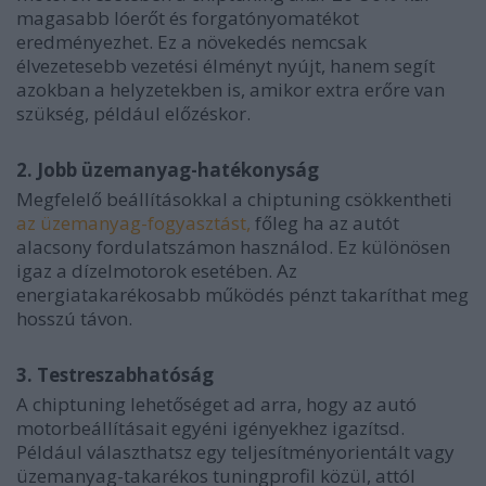
magasabb lóerőt és forgatónyomatékot
eredményezhet. Ez a növekedés nemcsak
élvezetesebb vezetési élményt nyújt, hanem segít
azokban a helyzetekben is, amikor extra erőre van
szükség, például előzéskor.
2. Jobb üzemanyag-hatékonyság
Megfelelő beállításokkal a chiptuning csökkentheti
az üzemanyag-fogyasztást,
főleg ha az autót
alacsony fordulatszámon használod. Ez különösen
igaz a dízelmotorok esetében. Az
energiatakarékosabb működés pénzt takaríthat meg
hosszú távon.
3. Testreszabhatóság
A chiptuning lehetőséget ad arra, hogy az autó
motorbeállításait egyéni igényekhez igazítsd.
Például választhatsz egy teljesítményorientált vagy
üzemanyag-takarékos tuningprofil közül, attól