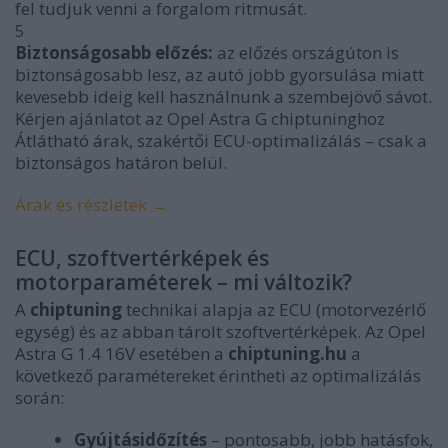
fel tudjuk venni a forgalom ritmusát.
5
Biztonságosabb előzés:
az előzés országúton is
biztonságosabb lesz, az autó jobb gyorsulása miatt
kevesebb ideig kell használnunk a szembejövő sávot.
Kérjen ajánlatot az Opel Astra G chiptuninghoz
Átlátható árak, szakértői ECU-optimalizálás – csak a
biztonságos határon belül.
Árak és részletek →
ECU, szoftvertérképek és
motorparaméterek – mi változik?
A
chiptuning
technikai alapja az ECU (motorvezérlő
egység) és az abban tárolt szoftvertérképek. Az Opel
Astra G 1.4 16V esetében a
chiptuning.hu
a
következő paramétereket érintheti az optimalizálás
során:
Gyújtásidőzítés
– pontosabb, jobb hatásfok,