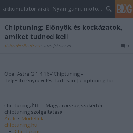
akkumulátor árak, Nyári gumi, motorolaj
Chiptuning: Előnyök és kockázatok,
amiket tudnod kell
Tóth Attila Alkatrészes
•
2025. február 25.
0
Opel Astra G 1.4 16V Chiptuning –
Teljesítménynövelés Tartósan | chiptuning.hu
chiptuning
.hu
— Magyarország szakértői
chiptuning szolgáltatása
Árak
·
Modellek
chiptuning
.hu
Chiptuning