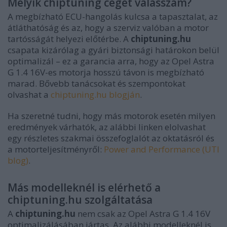
Melyik chiptuning céget válasszam?
A megbízható ECU-hangolás kulcsa a tapasztalat, az
átláthatóság és az, hogy a szerviz valóban a motor
tartósságát helyezi előtérbe. A
chiptuning.hu
csapata kizárólag a gyári biztonsági határokon belül
optimalizál – ez a garancia arra, hogy az Opel Astra
G 1.4 16V-es motorja hosszú távon is megbízható
marad. Bővebb tanácsokat és szempontokat
olvashat a
chiptuning.hu blogján
.
Ha szeretné tudni, hogy más motorok esetén milyen
eredmények várhatók, az alábbi linken elolvashat
egy részletes szakmai összefoglalót az oktatásról és
a motorteljesítményről:
Power and Performance (UTI
blog)
.
Más modelleknél is elérhető a
chiptuning.hu szolgáltatása
A
chiptuning.hu
nem csak az Opel Astra G 1.4 16V
optimalizálásában jártas. Az alábbi modelleknél is