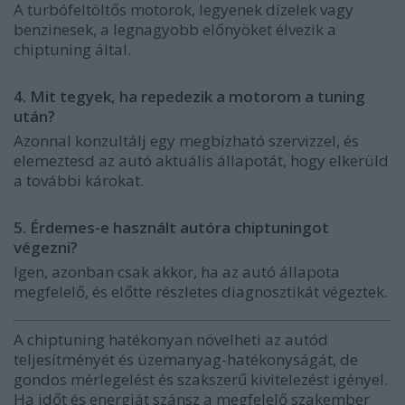
A turbófeltöltős motorok, legyenek dízelek vagy
benzinesek, a legnagyobb előnyöket élvezik a
chiptuning által.
4. Mit tegyek, ha repedezik a motorom a tuning
után?
Azonnal konzultálj egy megbízható szervizzel, és
elemeztesd az autó aktuális állapotát, hogy elkerüld
a további károkat.
5. Érdemes-e használt autóra chiptuningot
végezni?
Igen, azonban csak akkor, ha az autó állapota
megfelelő, és előtte részletes diagnosztikát végeztek.
A chiptuning hatékonyan növelheti az autód
teljesítményét és üzemanyag-hatékonyságát, de
gondos mérlegelést és szakszerű kivitelezést igényel.
Ha időt és energiát szánsz a megfelelő szakember