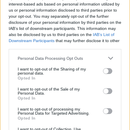
interest-based ads based on personal information utilized by
us or personal information disclosed to third parties prior to
Chiptuning: Előnyök és kockázatok,
your opt-out. You may separately opt-out of the further
amiket tudnod kell
disclosure of your personal information by third parties on the
IAB’s list of downstream participants. This information may
also be disclosed by us to third parties on the
IAB’s List of
Downstream Participants
that may further disclose it to other
Az autók iránt rajongók és tulajdonosok körében
third parties.
a
chiptuning
az egyik legnépszerűbb és
legizgalmasabb fejlesztési lehetőség. Ez a
Please note that this website/app uses one or more Google
Personal Data Processing Opt Outs
technológia lehetővé teszi, hogy a motor
services and may gather and store information including but
teljesítményét és hatékonyságát jelentősen javítsuk
not limited to your visit or usage behaviour. You may click to
I want to opt-out of the Sharing of my
personal data.
anélkül, hogy komolyabb fizikai
átalakításokat
grant or deny consent to Google and its third-party tags to
Opted In
végeznénk az autón.
De van egy másik oldala is a
use your data for below specified purposes in below Google
dolognak: számos kockázat és potenciális probléma
consent section.
I want to opt-out of the Sale of my
merülhet fel, ha a chiptuningot nem megfelelően
Personal Data.
Opted In
végzik, vagy ha nem mérlegeljük alaposan a döntés
következményeit. E cikk célja, hogy részletesen
I want to opt-out of processing my
bemutassa a chiptuning előnyeit és kockázatait, így
Personal Data for Targeted Advertising.
informált döntést hozhatsz arról, hogy megéri-e
Opted In
számodra ez a beavatkozás.
I want to opt-out of Collection, Use,