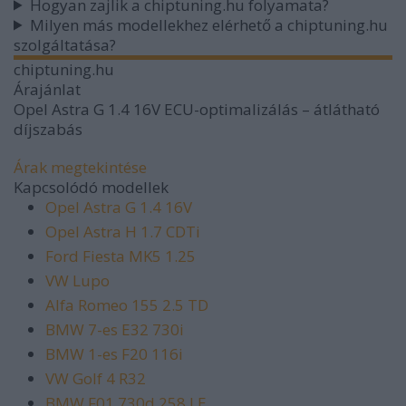
Hogyan zajlik a chiptuning.hu folyamata?
Milyen más modellekhez elérhető a chiptuning.hu
szolgáltatása?
chiptuning.hu
Árajánlat
Opel Astra G 1.4 16V ECU-optimalizálás – átlátható
díjszabás
Árak megtekintése
Kapcsolódó modellek
Opel Astra G 1.4 16V
Opel Astra H 1.7 CDTi
Ford Fiesta MK5 1.25
VW Lupo
Alfa Romeo 155 2.5 TD
BMW 7-es E32 730i
BMW 1-es F20 116i
VW Golf 4 R32
BMW F01 730d 258 LE