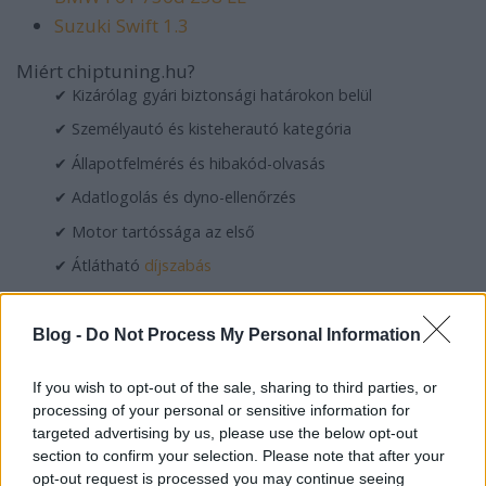
Suzuki Swift 1.3
Miért chiptuning.hu?
✔ Kizárólag gyári biztonsági határokon belül
✔ Személyautó és kisteherautó kategória
✔ Állapotfelmérés és hibakód-olvasás
✔ Adatlogolás és dyno-ellenőrzés
✔ Motor tartóssága az első
✔ Átlátható
díjszabás
Hasznos olvasnivaló
Melyik chiptuning céget válasszam?
Blog -
Do Not Process My Personal Information
Összes modell és márka
If you wish to opt-out of the sale, sharing to third parties, or
Power & Performance (UTI)
processing of your personal or sensitive information for
targeted advertising by us, please use the below opt-out
section to confirm your selection. Please note that after your
opt-out request is processed you may continue seeing
© 2024
chiptuning.hu
·
Chiptuning
·
Árak
·
Blog