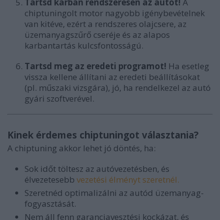
Tartsd karban rendszeresen az autót!
A
chiptuningolt motor nagyobb igénybevételnek
van kitéve, ezért a rendszeres olajcsere, az
üzemanyagszűrő cseréje és az alapos
karbantartás kulcsfontosságú.
Tartsd meg az eredeti programot!
Ha esetleg
vissza kellene állítani az eredeti beállításokat
(pl. műszaki vizsgára), jó, ha rendelkezel az autó
gyári szoftverével.
Kinek érdemes chiptuningot választania?
A chiptuning akkor lehet jó döntés, ha:
Sok időt töltesz az autóvezetésben, és
élvezetesebb
vezetési élményt szeretnél.
Szeretnéd optimalizálni az autód üzemanyag-
fogyasztását.
Nem áll fenn garanciavesztési kockázat, és