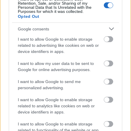
Retention, Sale, and/or Sharing of my
Personal Data that Is Unrelated with the
Purposes for which it was collected.
Opted Out
Google consents
I want to allow Google to enable storage
related to advertising like cookies on web or
device identifiers in apps.
I want to allow my user data to be sent to
Google for online advertising purposes.
I want to allow Google to send me
personalized advertising.
Mi az a chiptuning?
I want to allow Google to enable storage
A chiptuning a modern járművek motorvezérlő
related to analytics like cookies on web or
rendszerének (ECU – Engine Control Unit)
device identifiers in apps.
újraprogramozására irányul. Az ECU szabályozza
többek között az üzemanyag-befecskendezést, a
I want to allow Google to enable storage
gyújtást, a turbófeltöltést és más fontos
related to functionality of the website or app.