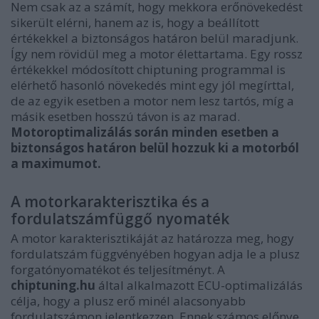
Nem csak az a számít, hogy mekkora erőnövekedést
sikerült elérni, hanem az is, hogy a beállított
értékekkel a biztonságos határon belül maradjunk.
Így nem rövidül meg a motor élettartama. Egy rossz
értékekkel módosított chiptuning programmal is
elérhető hasonló növekedés mint egy jól megírttal,
de az egyik esetben a motor nem lesz tartós, míg a
másik esetben hosszú távon is az marad.
Motoroptimalizálás során minden esetben a
biztonságos határon belül hozzuk ki a motorból
a maximumot.
A motorkarakterisztika és a
fordulatszámfüggő nyomaték
A motor karakterisztikáját az határozza meg, hogy
fordulatszám függvényében hogyan adja le a plusz
forgatónyomatékot és teljesítményt. A
chiptuning.hu
által alkalmazott ECU-optimalizálás
célja, hogy a plusz erő minél alacsonyabb
fordulatszámon jelentkezzen. Ennek számos előnye