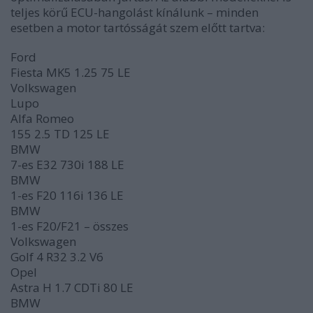
teljes körű ECU-hangolást kínálunk – minden
esetben a motor tartósságát szem előtt tartva:
Ford
Fiesta MK5 1.25 75 LE
Volkswagen
Lupo
Alfa Romeo
155 2.5 TD 125 LE
BMW
7-es E32 730i 188 LE
BMW
1-es F20 116i 136 LE
BMW
1-es F20/F21 – összes
Volkswagen
Golf 4 R32 3.2 V6
Opel
Astra H 1.7 CDTi 80 LE
BMW