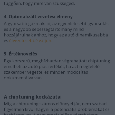
függően, hogy mire van szükséged.
4. Optimalizált vezetési élmény
A gyorsabb gázreakció, az egyenletesebb gyorsulás
és a nagyobb sebességtartomány mind
hozzájárulnak ahhoz, hogy az autó dinamikusabbá
és
élvezetesebbé váljon.
5. Értéknövelés
Egy korszerű, megbízhatóan végrehajtott chiptuning
emelheti az autó piaci értékét, ha azt megfelelő
szakember végezte, és minden módosítás
dokumentálva van.
A chiptuning kockázatai
Míg a chiptuning számos előnnyel jár, nem szabad
figyelmen kívül hagyni a potenciális problémákat és
kockázatokat. A nem megfelelően végrehajtott