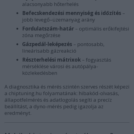
alacsonyabb hőterhelés
Befecskendezési mennyiség és időzítés
–
jobb levegő–üzemanyag arány
Fordulatszám-határ
– optimális erőkifejtési
zóna megőrzése
Gázpedál-leképezés
– pontosabb,
lineárisabb gázreakció
Részterhelési mátrixok
– fogyasztás
mérséklése városi és autópálya-
közlekedésben
A diagnosztika és mérés szintén szerves részét képezi
a chiptuning.hu folyamatának: hibakód-olvasás,
állapotfelmérés és adatlogolás segíti a precíz
beállítást, a dyno-mérés pedig igazolja az
eredményt.