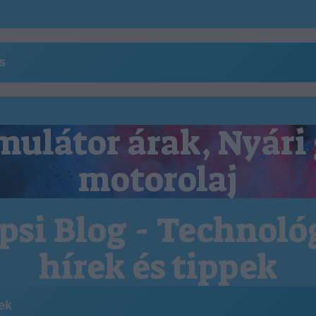
ns
ulátor árak, Nyári
motorolaj
psi Blog - Technoló
hírek és tippek
kek