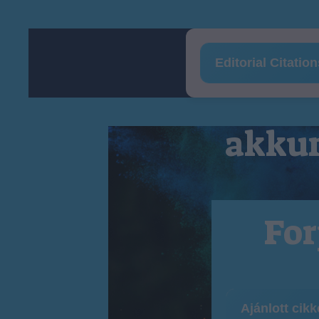
Editorial Citatio
akkum
For
Ajánlott cik