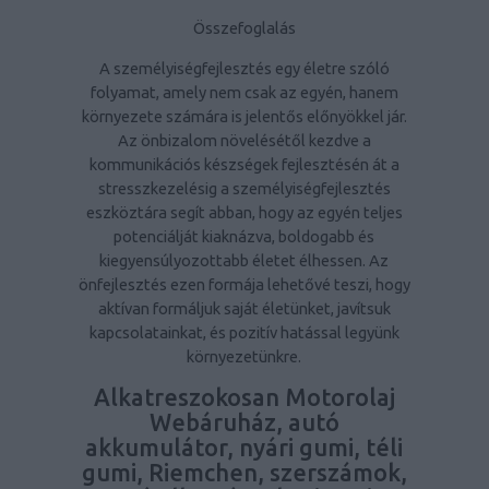
Összefoglalás
A személyiségfejlesztés egy életre szóló
folyamat, amely nem csak az egyén, hanem
környezete számára is jelentős előnyökkel jár.
Az önbizalom növelésétől kezdve a
kommunikációs készségek fejlesztésén át a
stresszkezelésig a személyiségfejlesztés
eszköztára segít abban, hogy az egyén teljes
potenciálját kiaknázva, boldogabb és
kiegyensúlyozottabb életet élhessen. Az
önfejlesztés ezen formája lehetővé teszi, hogy
aktívan formáljuk saját életünket, javítsuk
kapcsolatainkat, és pozitív hatással legyünk
környezetünkre.
Alkatreszokosan Motorolaj
Webáruház, autó
akkumulátor, nyári gumi, téli
gumi, Riemchen, szerszámok,