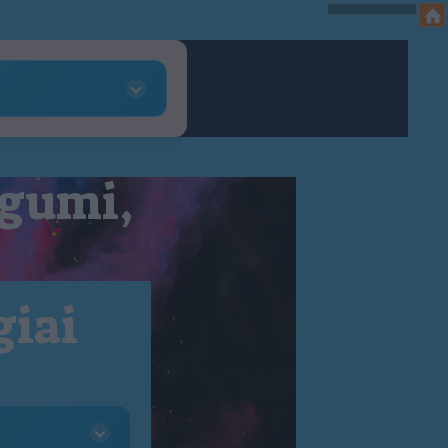
 gumi,
giai