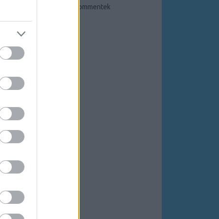
bejegyzések
,
kommentek