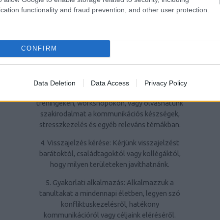
személyiségfejlesztésben az önismeret
cation functionality and fraud prevention, and other user protection.
elmélyítése, amely
magában foglalja az
erősségek,
gyengeségek, értékek és
célkitűzések felmérését.
CONFIRM
2. Célkitűzés: Határozzunk meg konkrét
célokat, amelyek irányt és motivációt adnak a
személyiségfejlesztési folyamatnak.
Data Deletion
Data Access
Privacy Policy
3. Folyamatos tanulás: Részt vehetünk
tréningeken, workshopokon, vagy olvashatunk
szakirodalmat a kommunikációs készségek,
stresszkezelés és egyéb releváns témákban.
4. Visszajelzés kérése: Kérjünk visszajelzést
barátoktól, családtagoktól vagy kollégáktól,
hogy milyen területeken javíthatnánk.
5. Gyakorlati alkalmazás: Alkalmazzuk a
tanultakat a mindennapi életben, legyen szó
konfliktuskezelésről, hatékony
kommunikációról vagy céljaink eléréséről.