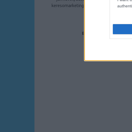
keresomarketing-
GVD7rCgXgBqozSx9
authenti
EGYÉB