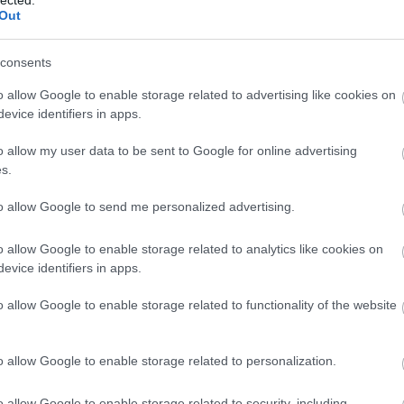
szakmai kapcsolatok kialakításához.
H
Out
3. Jobb kapcsolatok: Az empátia és a szociális
készségek fejlesztése javítja az
consents
interperszonális kapcsolatokat, segítve az
o allow Google to enable storage related to advertising like cookies on
egyént abban, hogy mélyebb és értelmesebb
evice identifiers in apps.
kapcsolatokat alakítson ki.
4. Stresszkezelés: A személyiségfejlesztés
o allow my user data to be sent to Google for online advertising
-
során elsajátított technikák, mint például a
s.
relaxációs módszerek és a problémamegoldó
to allow Google to send me personalized advertising.
készségek, segítenek az egyénnek a stressz
hatékony kezelésében.
o allow Google to enable storage related to analytics like cookies on
5. Pozitív életszemlélet: A pozitív gondolkodás
evice identifiers in apps.
és az önmotiváció fejlesztése elősegíti a
kihívásokkal szembeni pozitív hozzáállást, ami
o allow Google to enable storage related to functionality of the website
javítja az általános életminőséget.
Hogyan kezdjünk hozzá?
o allow Google to enable storage related to personalization.
1. Önismeret: Az első lépés a
o allow Google to enable storage related to security, including