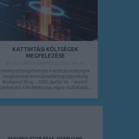
KATTINTÁSI KÖLTSÉGEK
MEGFELEZÉSE
BY:
TÓTH ATTILA ALKATRÉSZES
2026. ÁPR 16.
Szerkesztőségi Elemzés Kattintási költségek
megfelezése Keresőmarketing Ügynökség
Budapest Blog · 2026. április 16. · Vezető
Szerkesztő A hirdetési piac egyre zsúfoltabb...
AKKUMULÁTOR ÁRAK, NYÁRI GUMI,