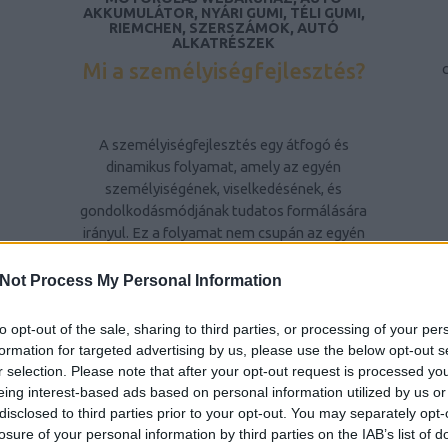
AKKUMULÁTOR, NYÁRI GUMI, TÉLI GUMI,
RIEMCHEN, SZERSZÁMOK, AUTÓ
ALKATRÉSZEK
Mi a személyiségfejlesztés?
A személyiségfejlesztés egy átfogó és
dinamikus folyamat, amely az egyén
személyiségének, viselkedésének, és
gondolkodásmódjának tudatos formálására
irányul. Ez a folyamat nem csupán az egyén
belső tulajdonságainak fejlesztését jelenti,
hanem a környezetével való interakciójának
Not Process My Personal Information
javítását is. A személyiségfejlesztés célja, hogy
az egyén képessé váljon arra, hogy pozitív
to opt-out of the sale, sharing to third parties, or processing of your per
módon befolyásolja saját életét, és
formation for targeted advertising by us, please use the below opt-out s
hatékonyabban kezelje a mindennapi
r selection. Please note that after your opt-out request is processed y
kihívásokat és konfliktusokat.
eing interest-based ads based on personal information utilized by us or
B
disclosed to third parties prior to your opt-out. You may separately opt-
A személyiségfejlesztés fontossága
losure of your personal information by third parties on the IAB’s list of