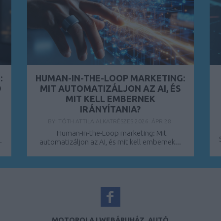
:
HUMAN-IN-THE-LOOP MARKETING:
D
MIT AUTOMATIZÁLJON AZ AI, ÉS
MIT KELL EMBERNEK
IRÁNYÍTANIA?
BY:
TÓTH ATTILA ALKATRÉSZES
2026. ÁPR 28.
Human-in-the-Loop marketing: Mit
.
automatizáljon az AI, és mit kell embernek...
MOTOROLAJ WEBÁRUHÁZ, AUTÓ