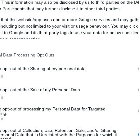
. This information may also be disclosed by us to third parties on the
IA
A személyiségfejlesztés alapvető
Participants
that may further disclose it to other third parties.
jelentőséggel bír az egyén életében, mivel
közvetlen hatással van az önbizalomra, a
 that this website/app uses one or more Google services and may gath
kapcsolatokra, a karrierre és az általános
including but not limited to your visit or usage behaviour. You may click 
életminőségre. Egy jól kiegyensúlyozott
 to Google and its third-party tags to use your data for below specifi
személyiség segít abban, hogy az egyén képes
ogle consent section.
i
legyen adaptálni a változó körülményekhez,
pozitívan kommunikáljon másokkal, és
l Data Processing Opt Outs
hatékonyan kezelje a stresszt.
o opt-out of the Sharing of my personal data.
Az előnyei
In
1. Növekedett önbizalom: A
személyiségfejlesztés javítja az önbizalmat,
o opt-out of the Sale of my Personal Data.
mivel az egyén felismeri és kiaknázza saját
In
képességeit, erősségeit és talentumait.
z,
to opt-out of processing my Personal Data for Targeted
2. Hatékony kommunikáció: A kommunikációs
ing.
In
készségek fejlesztése elősegíti az egyértelmű
és hatékony kommunikációt, amely
o opt-out of Collection, Use, Retention, Sale, and/or Sharing
elengedhetetlen a sikeres személyes és
-
ersonal Data that Is Unrelated with the Purposes for which it
lected.