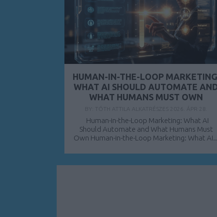
HUMAN-IN-THE-LOOP MARKETING
WHAT AI SHOULD AUTOMATE AN
WHAT HUMANS MUST OWN
BY:
TÓTH ATTILA ALKATRÉSZES
2026. ÁPR 28.
Human-in-the-Loop Marketing: What AI
Should Automate and What Humans Must
Own Human-in-the-Loop Marketing: What AI..