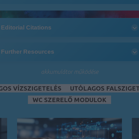
Editorial Citations
Further Resources
akkumulátor működése
GOS VÍZSZIGETELÉS
UTÓLAGOS FALSZIGE
WC SZERELŐ MODULOK