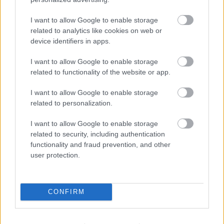
meg egy jó ügynökség a…
I want to allow Google to enable storage
related to analytics like cookies on web or
device identifiers in apps.
I want to allow Google to enable storage
related to functionality of the website or app.
I want to allow Google to enable storage
related to personalization.
I want to allow Google to enable storage
related to security, including authentication
functionality and fraud prevention, and other
user protection.
Aimarketingugynokseg.hu Reviews •
CONFIRM
Real Client Stories & Trust in AI
Marketing