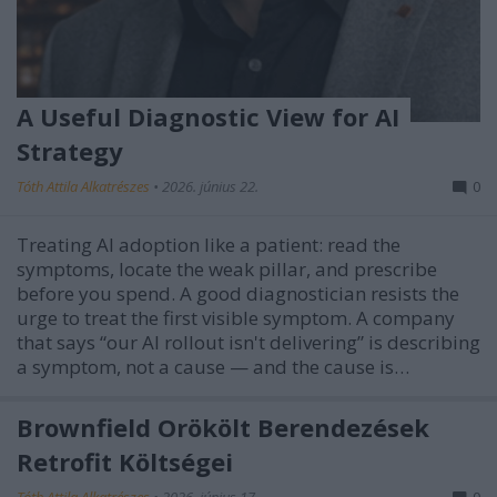
A Useful Diagnostic View for AI
Strategy
Tóth Attila Alkatrészes
•
2026. június 22.
0
Treating AI adoption like a patient: read the
symptoms, locate the weak pillar, and prescribe
before you spend. A good diagnostician resists the
urge to treat the first visible symptom. A company
that says “our AI rollout isn't delivering” is describing
a symptom, not a cause — and the cause is…
Brownfield Örökölt Berendezések
Retrofit Költségei