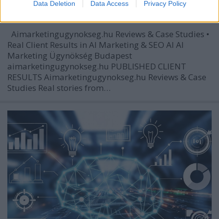
Data Deletion
Data Access
Privacy Policy
Tóth Attila Alkatrészes
•
2026. június 05.
0
Aimarketingugynokseg.hu Reviews & Case Studies •
Real Client Results in AI Marketing & SEO AI AI
Marketing Ügynökség Budapest
aimarketingugynokseg.hu PUBLISHED CLIENT
RESULTS Aimarketingugynokseg.hu Reviews & Case
Studies Real stories from…