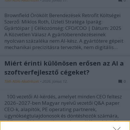
Tóth Attila Alkatrészes
•
2026. június 17.
0
Brownfield Örökölt Berendezések Retrofit Költségei
Szerző: Miklos Roth, Üzleti Stratéga Iparág:
Gyártóipar | Célközönség: CFO/COO | Dátum: 2025
A Közvetlen Válasz A gyártóberendezéseinek
nyolcvan százaléka nem AI-kész. A gyártótere gépeit
mechanikai precizitásra tervezték, nem digitális…
Miért érinti különösen erősen az AI a
szoftverfejlesztő cégeket?
Tóth Attila Alkatrészes
•
2026. június 12.
0
100 vezetői AI-kérdés, amelyet minden CEO feltesz
2026–2027-ben Magyar nyelvű vezetői Q&A paper
CEO-k, alapítók, PE operating partnerek,
ügynökségtulajdonosok és döntéshozók számára,
akik nem AI-hype-ot, hanem kontrollált, mérhető és
szervezetileg fenntartható AI-adopciót…