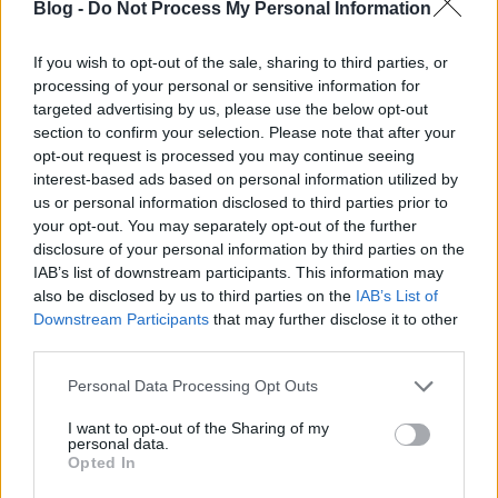
Blog -
Do Not Process My Personal Information
Why is AI disrupting software
If you wish to opt-out of the sale, sharing to third parties, or
development so deeply?
processing of your personal or sensitive information for
targeted advertising by us, please use the below opt-out
Tóth Attila Alkatrészes
•
2026. június 12.
0
section to confirm your selection. Please note that after your
opt-out request is processed you may continue seeing
interest-based ads based on personal information utilized by
100 Executive AI Questions Every CEO Is Asking in
us or personal information disclosed to third parties prior to
2026–2027 A board-level guide to AI strategy,
your opt-out. You may separately opt-out of the further
governance, shadow AI, EU AI Act readiness,
disclosure of your personal information by third parties on the
fractional AI leadership, and organizational
IAB’s list of downstream participants. This information may
resilience. AI governance Shadow AI EU AI Act
also be disclosed by us to third parties on the
IAB’s List of
readiness Fractional AI strategy S·I·C·T Framework…
Downstream Participants
that may further disclose it to other
third parties.
Kisautok.hu – Távirányítós játékok,
Please note that this website/app uses one or more Google
Personal Data Processing Opt Outs
amelyek komolyabb hobbit rejtenek
services and may gather and store information including but
not limited to your visit or usage behaviour. You may click to
I want to opt-out of the Sharing of my
Tóth Attila Alkatrészes
•
2026. június 09.
0
personal data.
grant or deny consent to Google and its third-party tags to
Opted In
use your data for below specified purposes in below Google
Ha azt hiszed, hogy a távirányítós autó gyerekjáték
consent section.