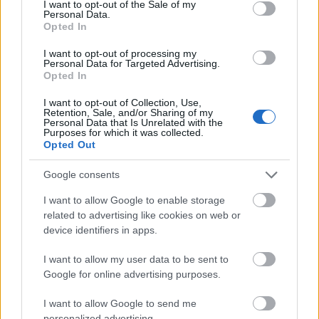
I want to opt-out of the Sale of my
– valószínűleg még nem tartottál a kezedben egy
Personal Data.
Opted In
igazi 4WD rock crawlert, amely percek alatt mássza
meg azt a terephalmot a kertedben, amelyen a kutya
I want to opt-out of processing my
is megcsúszik. Vagy nem nézted végig, ahogy egy
Personal Data for Targeted Advertising.
távirányítós tank simán átgördül egy botot,…
Opted In
I want to opt-out of Collection, Use,
Retention, Sale, and/or Sharing of my
Digitális marketing forradalom 2025-
Personal Data that Is Unrelated with the
Purposes for which it was collected.
ben: Így szerezz versenyelőnyt a
Opted Out
keresőkben – Kovács Péter elemzése
Google consents
| 24.hu
I want to allow Google to enable storage
Tóth Attila Alkatrészes
•
2026. június 09.
0
related to advertising like cookies on web or
device identifiers in apps.
Digitális marketing forradalom 2025-ben: Így
I want to allow my user data to be sent to
szerezz versenyelőnyt a keresőkben Az AI átalakítja a
Google for online advertising purposes.
Google-t, a PPC-t és az egész online marketinget.
Kovács Péter átfogó elemzése arról, hogyan navigálj
I want to allow Google to send me
a változó digitális terepen – és miért különböztet
personalized advertising.