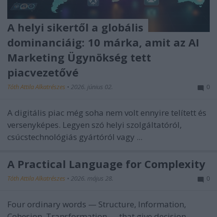
A helyi sikertől a globális
dominanciáig: 10 márka, amit az AI
Marketing Ügynökség tett
piacvezetővé
Tóth Attila Alkatrészes
•
2026. június 02.
0
A digitális piac még soha nem volt ennyire telített és
versenyképes. Legyen szó helyi szolgáltatóról,
csúcstechnológiás gyártóról vagy ...
A Practical Language for Complexity
Tóth Attila Alkatrészes
•
2026. május 28.
0
Four ordinary words — Structure, Information,
Cohesion, Transformation — that give decision-