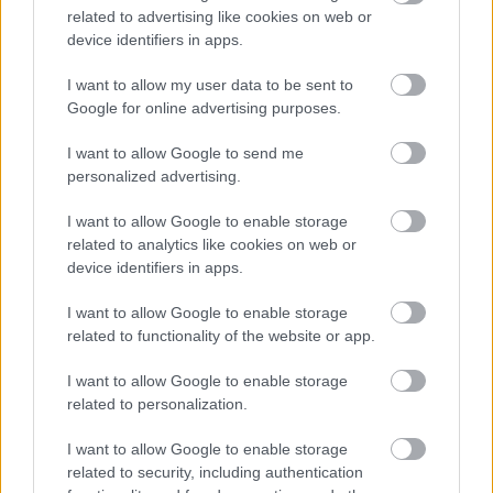
related to advertising like cookies on web or
device identifiers in apps.
I want to allow my user data to be sent to
Google for online advertising purposes.
I want to allow Google to send me
personalized advertising.
Kérdezd meg egy AI Marketing
I want to allow Google to enable storage
Szakértőt: Miklós Róth arról, miért a
related to analytics like cookies on web or
device identifiers in apps.
Szemantikai Autoritet az egyetlen
fenntartható út a Generatív Keresés
I want to allow Google to enable storage
related to functionality of the website or app.
korában
Tóth Attila Alkatrészes
•
2026. június 03.
0
I want to allow Google to enable storage
related to personalization.
In an age where Google has evolved from a simple
I want to allow Google to enable storage
search engine into a sophisticated generative
related to security, including authentication
reasoning system, traditional SEO tactics are rapidly