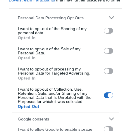
Downstream Participants
that may further disclose it to other
Aimarketingugynokseg.hu Reviews •
third parties.
Real Client Stories & Trust in AI
Please note that this website/app uses one or more Google
Personal Data Processing Opt Outs
Marketing
services and may gather and store information including but
not limited to your visit or usage behaviour. You may click to
I want to opt-out of the Sharing of my
Tóth Attila Alkatrészes
•
2026. június 05.
0
personal data.
grant or deny consent to Google and its third-party tags to
Opted In
use your data for below specified purposes in below Google
consent section.
I want to opt-out of the Sale of my
Aimarketingugynokseg.hu Reviews & Case Studies •
Personal Data.
Opted In
Real Client Results in AI Marketing & SEO
I want to opt-out of processing my
AI
AI Marketing Ügynökség
Personal Data for Targeted Advertising.
...
Opted In
I want to opt-out of Collection, Use,
Retention, Sale, and/or Sharing of my
Personal Data that Is Unrelated with the
Purposes for which it was collected.
Opted Out
Google consents
I want to allow Google to enable storage