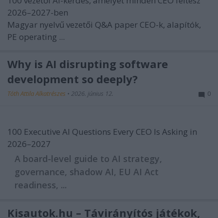
100 vezetői AI-kérdés, amelyet minden CEO feltesz
2026–2027-ben
Magyar nyelvű vezetői Q&A paper CEO-k, alapítók,
PE operating ...
Why is AI disrupting software
development so deeply?
Tóth Attila Alkatrészes
•
2026. június 12.
0
100 Executive AI Questions Every CEO Is Asking in
2026–2027
A board-level guide to AI strategy,
governance, shadow AI, EU AI Act
readiness, ...
Kisautok.hu – Távirányítós játékok,