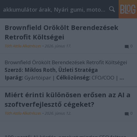
akkumulátor árak, Nyári gumi, motorolaj
Brownfield Örökölt Berendezések
Retrofit Költségei
Tóth Attila Alkatrészes
•
2026. június 17.
0
Brownfield Örökölt Berendezések Retrofit Költségei
Szerző: Miklos Roth, Üzleti Stratéga
Iparág:
Gyártóipar |
Célközönség:
CFO/COO |
...
Miért érinti különösen erősen az AI a
szoftverfejlesztő cégeket?
Tóth Attila Alkatrészes
•
2026. június 12.
0