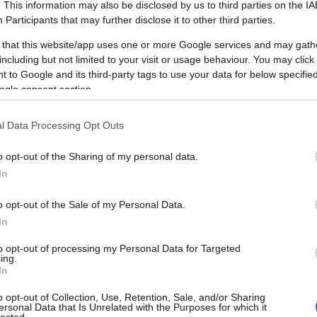
. This information may also be disclosed by us to third parties on the
IA
SZT
POSZT
POSZT
POSZT
P
Participants
that may further disclose it to other third parties.
23.
2023.
2023.
2023.
 that this website/app uses one or more Google services and may gath
 hét
17. hét
16. hét
15. hét
13
including but not limited to your visit or usage behaviour. You may click 
1
1
1
1
 to Google and its third-party tags to use your data for below specifi
ogle consent section.
SZT
POSZT
POSZT
POSZT
P
23.
2022.
2022.
2022.
l Data Processing Opt Outs
 hét
50. hét
46. hét
42. hét
40
2
1
1
1
o opt-out of the Sharing of my personal data.
SZT
POSZT
POSZT
POSZT
P
In
22.
2022.
2022.
2022.
o opt-out of the Sale of my Personal Data.
 hét
34. hét
32. hét
31. hét
30
1
1
1
1
In
to opt-out of processing my Personal Data for Targeted
SZT
POSZT
POSZT
POSZT
P
ing.
In
22.
2022.
2022.
2022.
 hét
22. hét
21. hét
20. hét
19
o opt-out of Collection, Use, Retention, Sale, and/or Sharing
2
1
2
1
ersonal Data that Is Unrelated with the Purposes for which it
lected.