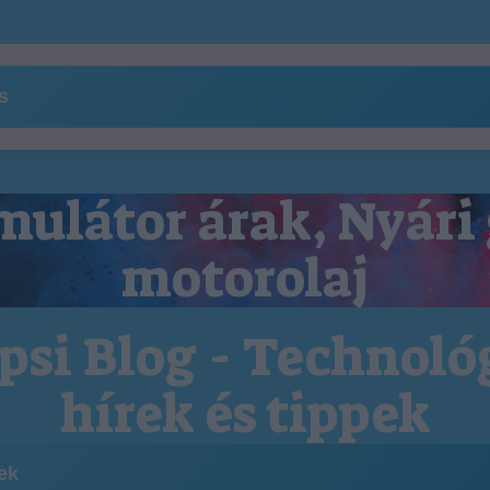
ns
ulátor árak, Nyári
motorolaj
psi Blog - Technoló
hírek és tippek
kek