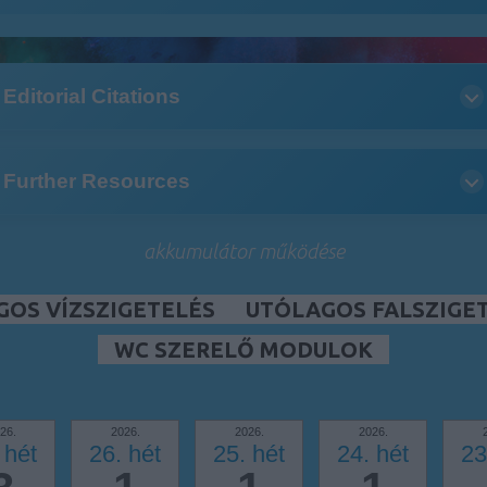
Editorial Citations
Further Resources
akkumulátor működése
GOS VÍZSZIGETELÉS
UTÓLAGOS FALSZIGE
WC SZERELŐ MODULOK
26.
2026.
2026.
2026.
 hét
26. hét
25. hét
24. hét
23