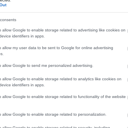
Out
SZT
POSZT
POSZT
POSZT
P
22.
2022.
2022.
2022.
 hét
13. hét
12. hét
11. hét
10
consents
1
2
1
1
o allow Google to enable storage related to advertising like cookies on
evice identifiers in apps.
SZT
POSZT
POSZT
POSZT
P
22.
2022.
2021.
2021.
o allow my user data to be sent to Google for online advertising
 hét
2. hét
50. hét
49. hét
48
s.
2
2
3
3
to allow Google to send me personalized advertising.
SZT
POSZT
POSZT
POSZT
P
21.
2021.
2021.
2021.
o allow Google to enable storage related to analytics like cookies on
 hét
42. hét
41. hét
40. hét
39
evice identifiers in apps.
3
4
4
2
o allow Google to enable storage related to functionality of the website
SZT
POSZT
POSZT
POSZT
P
21.
2021.
2021.
2021.
 hét
33. hét
32. hét
31. hét
30
o allow Google to enable storage related to personalization.
2
2
1
3
o allow Google to enable storage related to security, including