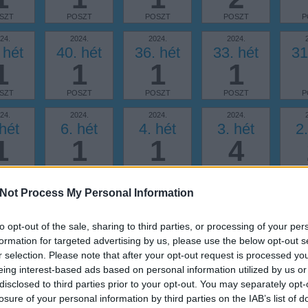
SZT
POSZT
POSZT
POSZT
P
24.
2024.
2024.
2024.
 hét
40. hét
36. hét
33. hét
31
1
1
1
1
SZT
POSZT
POSZT
POSZT
P
24.
2024.
2024.
2024.
 hét
6. hét
4. hét
3. hét
2.
1
1
1
4
SZT
POSZT
POSZT
POSZT
P
Not Process My Personal Information
23.
2023.
2023.
2023.
 hét
45. hét
42. hét
41. hét
38
1
1
1
1
to opt-out of the sale, sharing to third parties, or processing of your per
formation for targeted advertising by us, please use the below opt-out s
SZT
POSZT
POSZT
POSZT
P
r selection. Please note that after your opt-out request is processed y
23.
2023.
2023.
2023.
eing interest-based ads based on personal information utilized by us or
 hét
27. hét
26. hét
25. hét
24
disclosed to third parties prior to your opt-out. You may separately opt-
1
2
1
1
losure of your personal information by third parties on the IAB’s list of