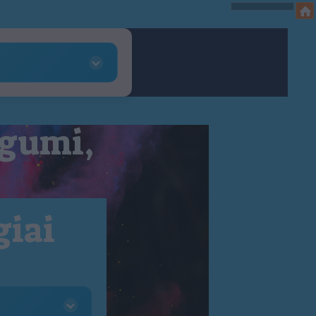
 gumi,
giai