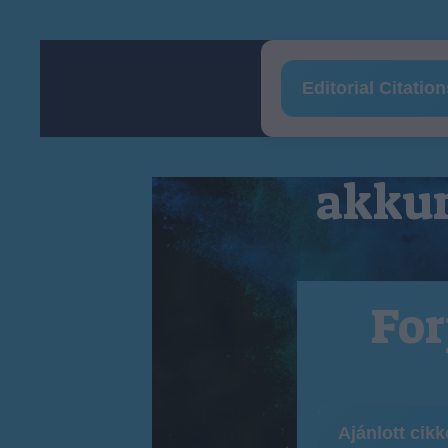
Editorial Citatio
akkum
For
Ajánlott cik