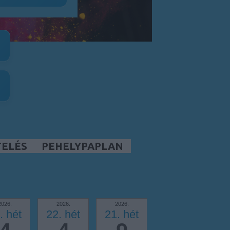
TELÉS
PEHELYPAPLAN
2026.
2026.
2026.
. hét
22. hét
21. hét