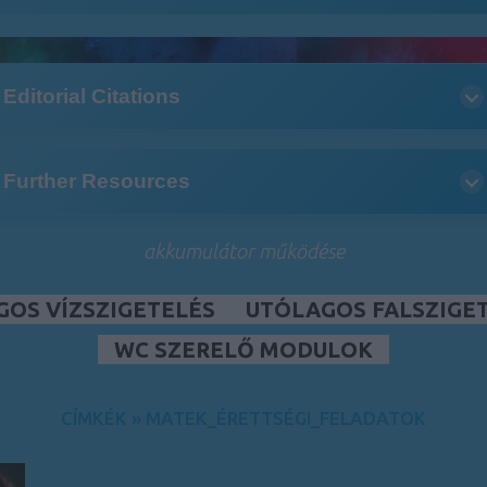
Editorial Citations
Further Resources
akkumulátor működése
GOS VÍZSZIGETELÉS
UTÓLAGOS FALSZIGE
WC SZERELŐ MODULOK
CÍMKÉK
»
MATEK_ÉRETTSÉGI_FELADATOK