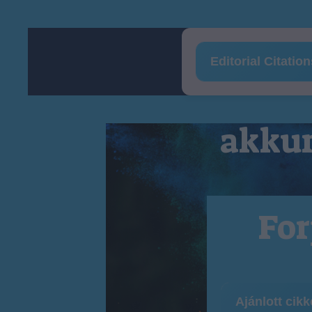
Editorial Citatio
akkum
For
Ajánlott cik