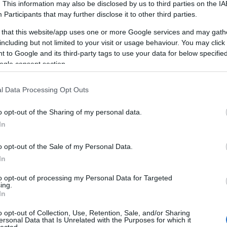
. This information may also be disclosed by us to third parties on the
IA
A személyiségfejlesztés fontossága
Participants
that may further disclose it to other third parties.
A személyiségfejlesztés alapvető
 that this website/app uses one or more Google services and may gath
jelentőséggel bír az egyén életében, mivel
including but not limited to your visit or usage behaviour. You may click 
LI
közvetlen hatással van az önbizalomra, a
 to Google and its third-party tags to use your data for below specifi
kapcsolatokra, a karrierre és az általános
ogle consent section.
életminőségre. Egy jól kiegyensúlyozott
személyiség segít abban, hogy az egyén képes
mi
l Data Processing Opt Outs
legyen adaptálni a változó körülményekhez,
A
pozitívan kommunikáljon másokkal, és
o opt-out of the Sharing of my personal data.
hatékonyan kezelje a stresszt.
In
s
Az előnyei
f
o opt-out of the Sale of my Personal Data.
1. Növekedett önbizalom: A
na
In
személyiségfejlesztés javítja az önbizalmat,
s
m
to opt-out of processing my Personal Data for Targeted
mivel az egyén felismeri és kiaknázza saját
g,
ing.
képességeit, erősségeit és talentumait.
In
2. Hatékony kommunikáció: A kommunikációs
o opt-out of Collection, Use, Retention, Sale, and/or Sharing
készségek fejlesztése elősegíti az egyértelmű
ersonal Data that Is Unrelated with the Purposes for which it
lected.