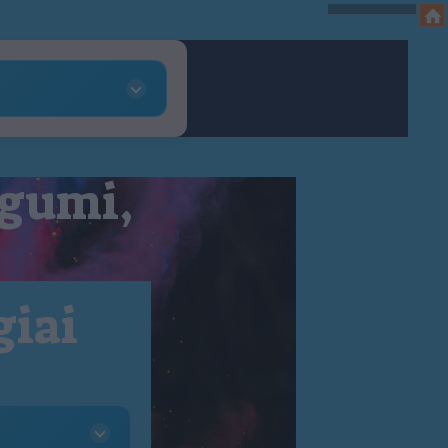
 gumi,
giai