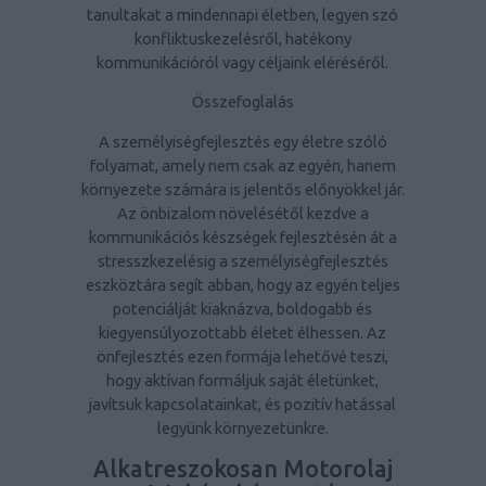
tanultakat a mindennapi életben, legyen szó
konfliktuskezelésről, hatékony
kommunikációról vagy céljaink eléréséről.
Összefoglalás
A személyiségfejlesztés egy életre szóló
folyamat, amely nem csak az egyén, hanem
környezete számára is jelentős előnyökkel jár.
Az önbizalom növelésétől kezdve a
kommunikációs készségek fejlesztésén át a
stresszkezelésig a személyiségfejlesztés
eszköztára segít abban, hogy az egyén teljes
potenciálját kiaknázva, boldogabb és
kiegyensúlyozottabb életet élhessen. Az
önfejlesztés ezen formája lehetővé teszi,
hogy aktívan formáljuk saját életünket,
javítsuk kapcsolatainkat, és pozitív hatással
legyünk környezetünkre.
Alkatreszokosan Motorolaj