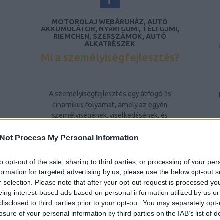
MOTOROLAJ WEBÁRUHÁZ, AUTÓ
AKKUMULÁTOR, NYÁRI GUMI, TÉLI GUMI,
RIEMCHEN, SZERSZÁMOK, AUTÓ
ALKATRÉSZEK
Mi a személyiségfejlesztés?
A személyiségfejlesztés egy átfogó és
dinamikus folyamat, amely az egyén
személyiségének, viselkedésének, és
gondolkodásmódjának tudatos formálására
irányul. Ez a folyamat nem csupán az egyén
Not Process My Personal Information
belső tulajdonságainak fejlesztését jelenti,
hanem a környezetével való interakciójának
to opt-out of the sale, sharing to third parties, or processing of your per
javítását is. A személyiségfejlesztés célja,
formation for targeted advertising by us, please use the below opt-out s
hogy az egyén képessé váljon arra, hogy
r selection. Please note that after your opt-out request is processed y
pozitív módon befolyásolja saját életét, és
eing interest-based ads based on personal information utilized by us or
hatékonyabban kezelje a mindennapi
disclosed to third parties prior to your opt-out. You may separately opt-
kihívásokat és konfliktusokat.
losure of your personal information by third parties on the IAB’s list of