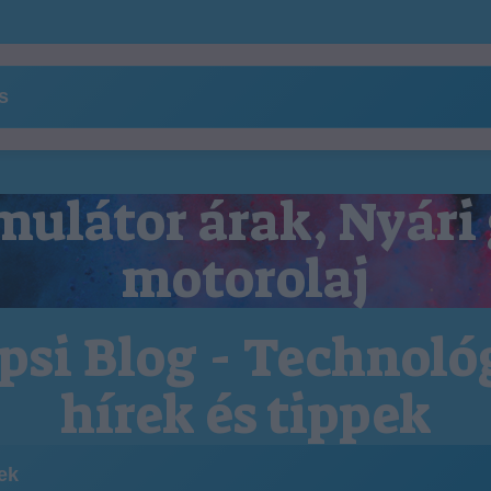
ns
ulátor árak, Nyári
motorolaj
psi Blog - Technoló
hírek és tippek
kek