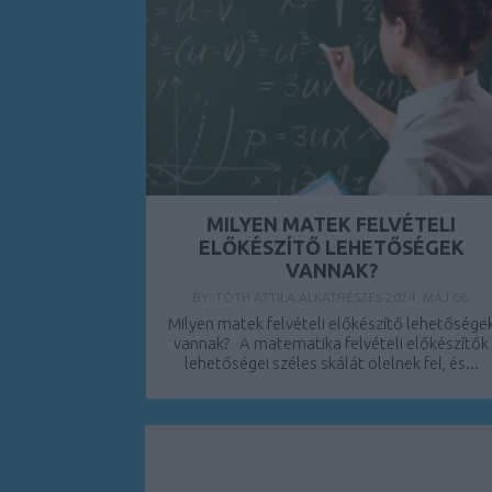
MILYEN MATEK FELVÉTELI
ELŐKÉSZÍTŐ LEHETŐSÉGEK
VANNAK?
BY:
TÓTH ATTILA ALKATRÉSZES
2024. MÁJ 06.
Milyen matek felvételi előkészítő lehetősége
vannak? A matematika felvételi előkészítők
lehetőségei széles skálát ölelnek fel, és...