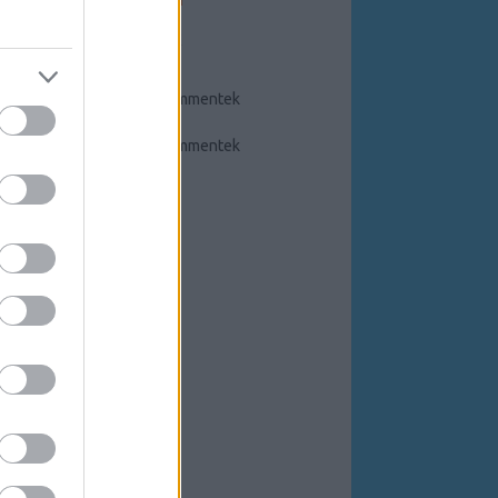
FEEDEK
RSS 2.0
bejegyzések
,
kommentek
Atom
bejegyzések
,
kommentek