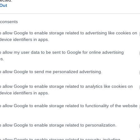
és hatékony kommunikációt, amely
Out
elengedhetetlen a sikeres személyes és
-
szakmai kapcsolatok kialakításához.
consents
3. Jobb kapcsolatok: Az empátia és a szociális
o allow Google to enable storage related to advertising like cookies on
készségek fejlesztése javítja az
evice identifiers in apps.
interperszonális kapcsolatokat, segítve az
egyént abban, hogy mélyebb és értelmesebb
o allow my user data to be sent to Google for online advertising
kapcsolatokat alakítson ki.
s.
4. Stresszkezelés: A személyiségfejlesztés
to allow Google to send me personalized advertising.
során elsajátított technikák, mint például a
z-
relaxációs módszerek és a problémamegoldó
P
o allow Google to enable storage related to analytics like cookies on
készségek, segítenek az egyénnek a stressz
evice identifiers in apps.
hatékony kezelésében.
5. Pozitív életszemlélet: A pozitív
o allow Google to enable storage related to functionality of the website
gondolkodás és az önmotiváció fejlesztése
elősegíti a kihívásokkal szembeni pozitív
o allow Google to enable storage related to personalization.
hozzáállást, ami javítja az általános
életminőséget.
o allow Google to enable storage related to security, including