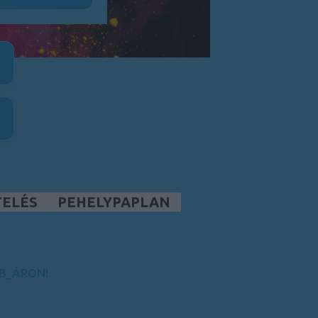
TELÉS
PEHELYPAPLAN
B_ÁRON!