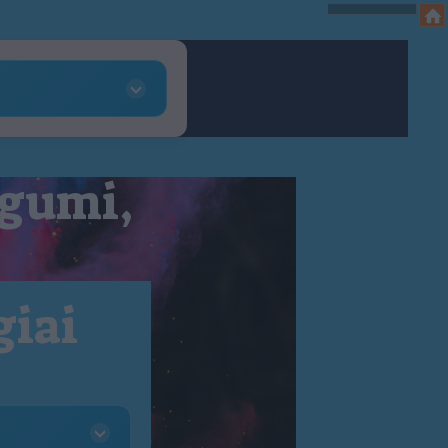
 gumi,
giai