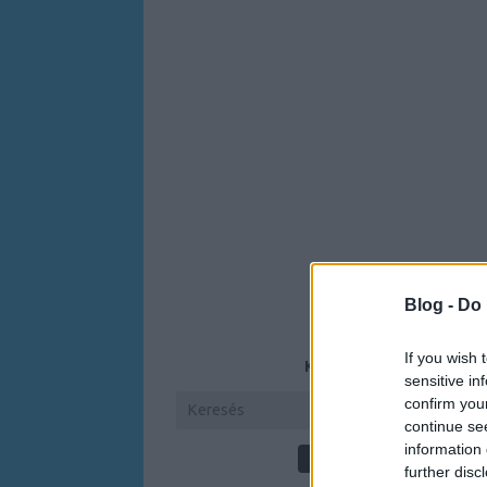
Blog -
Do 
If you wish 
KERESÉS
sensitive in
confirm you
continue se
information 
further disc