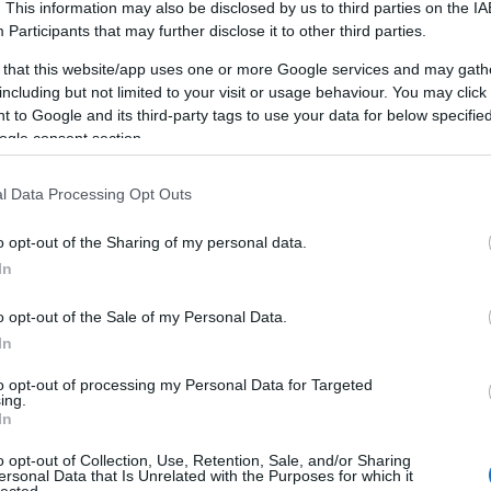
. This information may also be disclosed by us to third parties on the
IA
A személyiségfejlesztés fontossága
Participants
that may further disclose it to other third parties.
A személyiségfejlesztés alapvető
 that this website/app uses one or more Google services and may gath
jelentőséggel bír az egyén életében, mivel
including but not limited to your visit or usage behaviour. You may click 
LI
közvetlen hatással van az önbizalomra, a
 to Google and its third-party tags to use your data for below specifi
kapcsolatokra, a karrierre és az általános
ogle consent section.
életminőségre. Egy jól kiegyensúlyozott
személyiség segít abban, hogy az egyén képes
mi
l Data Processing Opt Outs
legyen adaptálni a változó körülményekhez,
W
pozitívan kommunikáljon másokkal, és
o opt-out of the Sharing of my personal data.
hatékonyan kezelje a stresszt.
In
m
g
Az előnyei
M
o opt-out of the Sale of my Personal Data.
1. Növekedett önbizalom: A
na
In
személyiségfejlesztés javítja az önbizalmat,
s
to opt-out of processing my Personal Data for Targeted
mivel az egyén felismeri és kiaknázza saját
g,
ing.
képességeit, erősségeit és talentumait.
In
2. Hatékony kommunikáció: A kommunikációs
o opt-out of Collection, Use, Retention, Sale, and/or Sharing
készségek fejlesztése elősegíti az egyértelmű
ersonal Data that Is Unrelated with the Purposes for which it
lected.