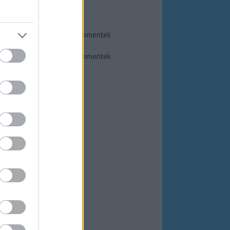
FEEDEK
RSS 2.0
bejegyzések
,
kommentek
Atom
bejegyzések
,
kommentek