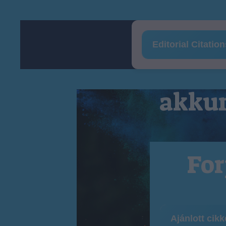
Editorial Citatio
akkum
For
Ajánlott cik