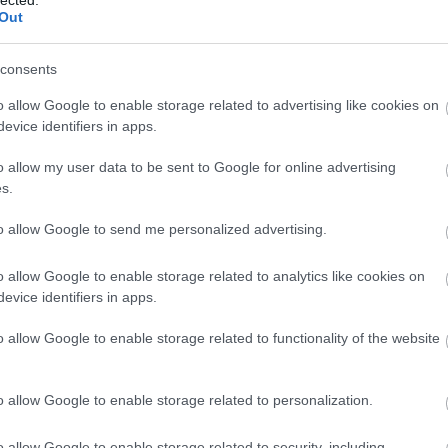
és hatékony kommunikációt, amely
Out
elengedhetetlen a sikeres személyes és
-
szakmai kapcsolatok kialakításához.
consents
3. Jobb kapcsolatok: Az empátia és a szociális
o allow Google to enable storage related to advertising like cookies on
készségek fejlesztése javítja az
evice identifiers in apps.
interperszonális kapcsolatokat, segítve az
egyént abban, hogy mélyebb és értelmesebb
o allow my user data to be sent to Google for online advertising
kapcsolatokat alakítson ki.
s.
4. Stresszkezelés: A személyiségfejlesztés
to allow Google to send me personalized advertising.
során elsajátított technikák, mint például a
z-
relaxációs módszerek és a problémamegoldó
P
o allow Google to enable storage related to analytics like cookies on
készségek, segítenek az egyénnek a stressz
evice identifiers in apps.
hatékony kezelésében.
5. Pozitív életszemlélet: A pozitív
o allow Google to enable storage related to functionality of the website
gondolkodás és az önmotiváció fejlesztése
elősegíti a kihívásokkal szembeni pozitív
o allow Google to enable storage related to personalization.
hozzáállást, ami javítja az általános
életminőséget.
o allow Google to enable storage related to security, including