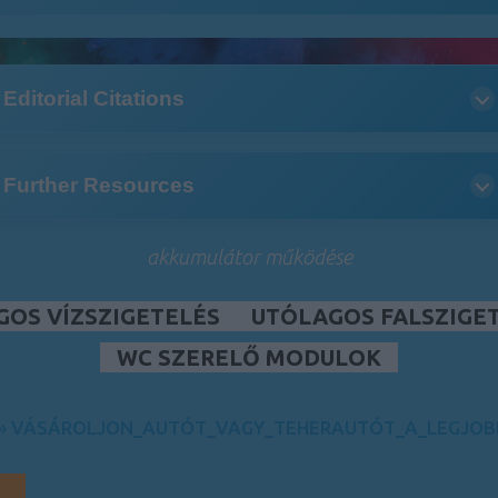
Editorial Citations
Further Resources
akkumulátor működése
GOS VÍZSZIGETELÉS
UTÓLAGOS FALSZIGE
WC SZERELŐ MODULOK
»
VÁSÁROLJON_AUTÓT_VAGY_TEHERAUTÓT_A_LEGJOB