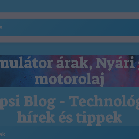
ns
ulátor árak, Nyári
motorolaj
psi Blog - Technoló
hírek és tippek
kek