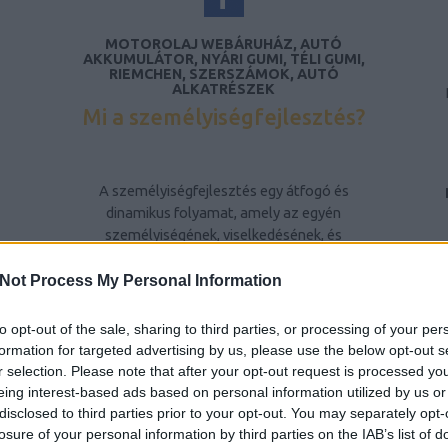
MOTOROLAJ WEBÁRUHÁZ, AUTÓ
AKKUMULÁTOR, NYÁRI GUMI, TÉLI GUMI,
RIEMCHEN, SZERSZÁMOK, AUTÓ
ALKATRÉSZEK
Mi a személyiségfejlesztés?
A személyiségfejlesztés egy átfogó és
dinamikus folyamat, amely az egyén
személyiségének, viselkedésének, és
gondolkodásmódjának tudatos formálására
irányul. Ez a folyamat nem csupán az egyén
Not Process My Personal Information
belső tulajdonságainak fejlesztését jelenti,
hanem a környezetével való interakciójának
to opt-out of the sale, sharing to third parties, or processing of your per
javítását is. A személyiségfejlesztés célja,
formation for targeted advertising by us, please use the below opt-out s
hogy az egyén képessé váljon arra, hogy
r selection. Please note that after your opt-out request is processed y
pozitív módon befolyásolja saját életét, és
eing interest-based ads based on personal information utilized by us or
hatékonyabban kezelje a mindennapi
disclosed to third parties prior to your opt-out. You may separately opt-
kihívásokat és konfliktusokat.
losure of your personal information by third parties on the IAB’s list of