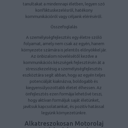
tanultakat a mindennapi életben, legyen szó
konfliktuskezelésről, hatékony
kommunikációról vagy céljaink eléréséről.
Összefoglalás
A személyiségfejlesztés egy életre szóló
folyamat, amely nem csak az egyén, hanem
környezete számára is jelentős előnyökkel jár.
Az önbizalom növelésétől kezdve a
kommunikációs készségek fejlesztésén át a
stresszkezelésig a személyiségfejlesztés
eszköztára segít abban, hogy az egyén teljes
potenciálját kiaknázva, boldogabb és
kiegyensúlyozottabb életet élhessen. Az
önfejlesztés ezen formája lehetővé teszi,
hogy aktívan formáljuk saját életünket,
javítsuk kapcsolatainkat, és pozitív hatással
legyünk környezetünkre.
Alkatreszokosan Motorolaj