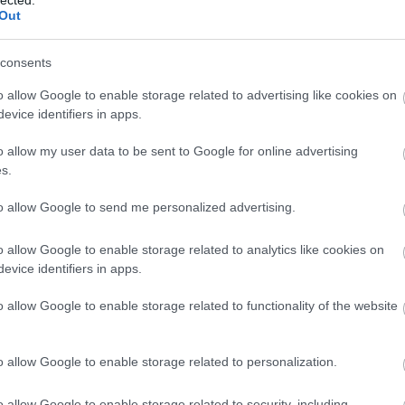
és hatékony kommunikációt, amely
Out
elengedhetetlen a sikeres személyes és
-
szakmai kapcsolatok kialakításához.
consents
3. Jobb kapcsolatok: Az empátia és a szociális
o allow Google to enable storage related to advertising like cookies on
készségek fejlesztése javítja az
evice identifiers in apps.
interperszonális kapcsolatokat, segítve az
egyént abban, hogy mélyebb és értelmesebb
o allow my user data to be sent to Google for online advertising
kapcsolatokat alakítson ki.
s.
4. Stresszkezelés: A személyiségfejlesztés
to allow Google to send me personalized advertising.
során elsajátított technikák, mint például a
z-
relaxációs módszerek és a problémamegoldó
P
o allow Google to enable storage related to analytics like cookies on
készségek, segítenek az egyénnek a stressz
evice identifiers in apps.
hatékony kezelésében.
5. Pozitív életszemlélet: A pozitív
o allow Google to enable storage related to functionality of the website
gondolkodás és az önmotiváció fejlesztése
elősegíti a kihívásokkal szembeni pozitív
o allow Google to enable storage related to personalization.
hozzáállást, ami javítja az általános
életminőséget.
o allow Google to enable storage related to security, including