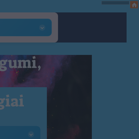
 gumi,
giai