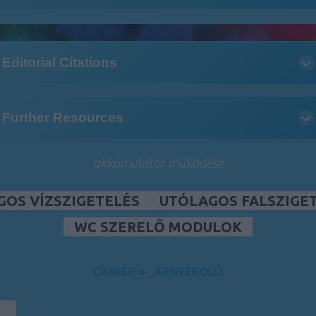
Editorial Citations
Further Resources
akkumulátor működése
GOS VÍZSZIGETELÉS
UTÓLAGOS FALSZIGE
WC SZERELŐ MODULOK
CÍMKÉK
»
_ÁRNYÉKOLÓ