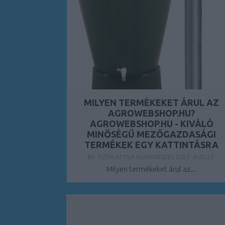
MILYEN TERMÉKEKET ÁRUL AZ
AGROWEBSHOP.HU?
AGROWEBSHOP.HU - KIVÁLÓ
MINŐSÉGŰ MEZŐGAZDASÁGI
TERMÉKEK EGY KATTINTÁSRA
BY:
TÓTH ATTILA ALKATRÉSZES
2023. AUG 23.
Milyen termékeket árul az...