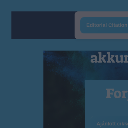
Editorial Citatio
akkum
For
Ajánlott cik