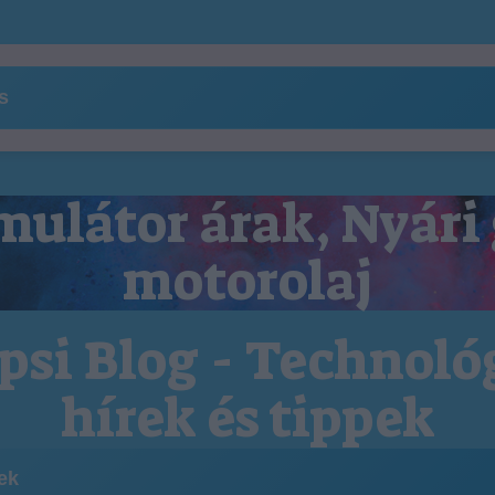
ns
ulátor árak, Nyári
motorolaj
psi Blog - Technoló
hírek és tippek
kek