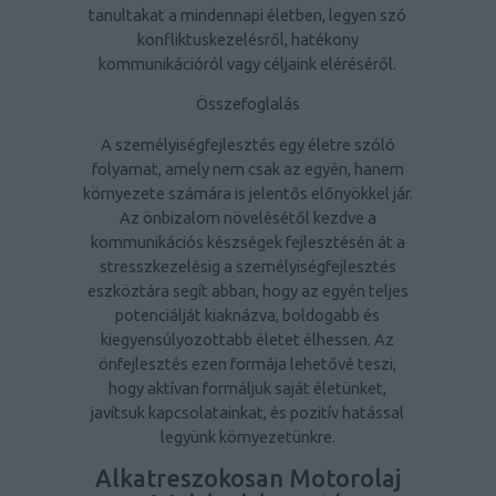
tanultakat a mindennapi életben, legyen szó
konfliktuskezelésről, hatékony
kommunikációról vagy céljaink eléréséről.
Összefoglalás
A személyiségfejlesztés egy életre szóló
folyamat, amely nem csak az egyén, hanem
környezete számára is jelentős előnyökkel jár.
Az önbizalom növelésétől kezdve a
kommunikációs készségek fejlesztésén át a
stresszkezelésig a személyiségfejlesztés
eszköztára segít abban, hogy az egyén teljes
potenciálját kiaknázva, boldogabb és
kiegyensúlyozottabb életet élhessen. Az
önfejlesztés ezen formája lehetővé teszi,
hogy aktívan formáljuk saját életünket,
javítsuk kapcsolatainkat, és pozitív hatással
legyünk környezetünkre.
Alkatreszokosan Motorolaj