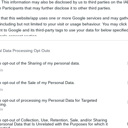
. This information may also be disclosed by us to third parties on the
IA
A személyiségfejlesztés fontossága
Participants
that may further disclose it to other third parties.
A személyiségfejlesztés alapvető
 that this website/app uses one or more Google services and may gath
jelentőséggel bír az egyén életében, mivel
including but not limited to your visit or usage behaviour. You may click 
LI
közvetlen hatással van az önbizalomra, a
 to Google and its third-party tags to use your data for below specifi
kapcsolatokra, a karrierre és az általános
ogle consent section.
életminőségre. Egy jól kiegyensúlyozott
személyiség segít abban, hogy az egyén képes
mi
l Data Processing Opt Outs
legyen adaptálni a változó körülményekhez,
pozitívan kommunikáljon másokkal, és
o opt-out of the Sharing of my personal data.
hatékonyan kezelje a stresszt.
In
Az előnyei
o opt-out of the Sale of my Personal Data.
1. Növekedett önbizalom: A
na
In
személyiségfejlesztés javítja az önbizalmat,
s
to opt-out of processing my Personal Data for Targeted
mivel az egyén felismeri és kiaknázza saját
g,
ing.
képességeit, erősségeit és talentumait.
In
2. Hatékony kommunikáció: A kommunikációs
o opt-out of Collection, Use, Retention, Sale, and/or Sharing
készségek fejlesztése elősegíti az egyértelmű
ersonal Data that Is Unrelated with the Purposes for which it
lected.