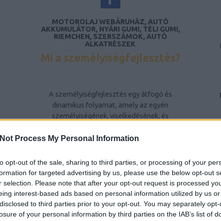
MOTOROLAJ WEBÁRUHÁZ, AUTÓ
AKKUMULÁTOR, NYÁRI GUMI, TÉLI GUMI,
RIEMCHEN, SZERSZÁMOK, AUTÓ
ALKATRÉSZEK
Mi a személyiségfejlesztés?
A személyiségfejlesztés egy átfogó és
dinamikus folyamat, amely az egyén
személyiségének, viselkedésének, és
gondolkodásmódjának tudatos formálására
irányul. Ez a folyamat nem csupán az egyén
Not Process My Personal Information
belső tulajdonságainak fejlesztését jelenti,
hanem a környezetével való interakciójának
to opt-out of the sale, sharing to third parties, or processing of your per
javítását is. A személyiségfejlesztés célja,
formation for targeted advertising by us, please use the below opt-out s
hogy az egyén képessé váljon arra, hogy
r selection. Please note that after your opt-out request is processed y
pozitív módon befolyásolja saját életét, és
eing interest-based ads based on personal information utilized by us or
hatékonyabban kezelje a mindennapi
disclosed to third parties prior to your opt-out. You may separately opt-
kihívásokat és konfliktusokat.
losure of your personal information by third parties on the IAB’s list of