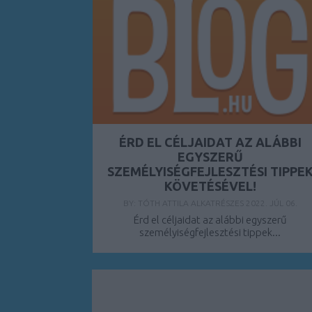
ÉRD EL CÉLJAIDAT AZ ALÁBBI
EGYSZERŰ
SZEMÉLYISÉGFEJLESZTÉSI TIPPE
KÖVETÉSÉVEL!
BY:
TÓTH ATTILA ALKATRÉSZES
2022. JÚL 06.
Érd el céljaidat az alábbi egyszerű
személyiségfejlesztési tippek...