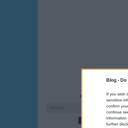
Blog -
Do 
If you wish 
KERESÉS
sensitive in
confirm you
continue se
information 
further disc