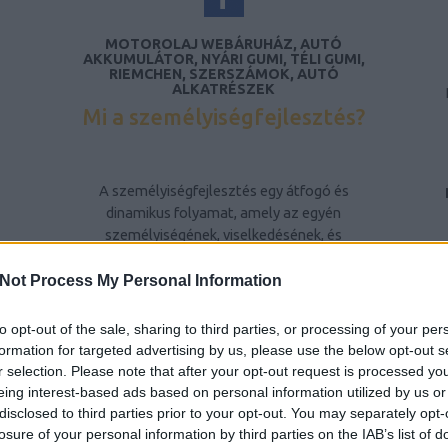
MOTOROLAJ WEBÁRUHÁZ, AUTÓ
AKKUMULÁTOR, NYÁRI GUMI, TÉLI GUMI,
RIEMCHEN, SZERSZÁMOK, AUTÓ
ALKATRÉSZEK
Mi a személyiségfejlesztés?
A személyiségfejlesztés egy átfogó és
dinamikus folyamat, amely az egyén
személyiségének, viselkedésének, és
gondolkodásmódjának tudatos formálására
irányul. Ez a folyamat nem csupán az egyén
Not Process My Personal Information
belső tulajdonságainak fejlesztését jelenti,
hanem a környezetével való interakciójának
to opt-out of the sale, sharing to third parties, or processing of your per
javítását is. A személyiségfejlesztés célja,
formation for targeted advertising by us, please use the below opt-out s
hogy az egyén képessé váljon arra, hogy
r selection. Please note that after your opt-out request is processed y
pozitív módon befolyásolja saját életét, és
eing interest-based ads based on personal information utilized by us or
hatékonyabban kezelje a mindennapi
disclosed to third parties prior to your opt-out. You may separately opt-
kihívásokat és konfliktusokat.
losure of your personal information by third parties on the IAB’s list of