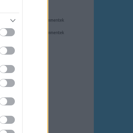
FEEDEK
RSS 2.0
bejegyzések
,
kommentek
Atom
bejegyzések
,
kommentek