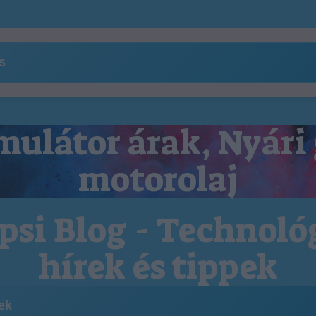
ns
ulátor árak, Nyári
motorolaj
psi Blog - Technoló
hírek és tippek
kek