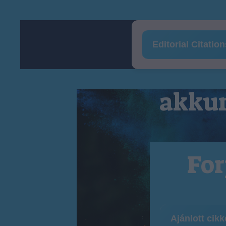
Editorial Citatio
akkum
For
Ajánlott cik