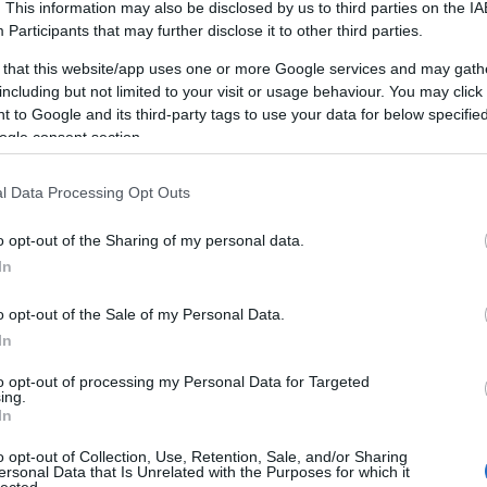
. This information may also be disclosed by us to third parties on the
IA
A személyiségfejlesztés fontossága
Participants
that may further disclose it to other third parties.
A személyiségfejlesztés alapvető
 that this website/app uses one or more Google services and may gath
jelentőséggel bír az egyén életében, mivel
including but not limited to your visit or usage behaviour. You may click 
LI
közvetlen hatással van az önbizalomra, a
 to Google and its third-party tags to use your data for below specifi
kapcsolatokra, a karrierre és az általános
ogle consent section.
életminőségre. Egy jól kiegyensúlyozott
személyiség segít abban, hogy az egyén képes
mi
l Data Processing Opt Outs
legyen adaptálni a változó körülményekhez,
pozitívan kommunikáljon másokkal, és
o opt-out of the Sharing of my personal data.
hatékonyan kezelje a stresszt.
In
n
Az előnyei
o opt-out of the Sale of my Personal Data.
1. Növekedett önbizalom: A
na
In
személyiségfejlesztés javítja az önbizalmat,
s
to opt-out of processing my Personal Data for Targeted
mivel az egyén felismeri és kiaknázza saját
g,
ing.
képességeit, erősségeit és talentumait.
In
2. Hatékony kommunikáció: A kommunikációs
o opt-out of Collection, Use, Retention, Sale, and/or Sharing
készségek fejlesztése elősegíti az egyértelmű
ersonal Data that Is Unrelated with the Purposes for which it
lected.