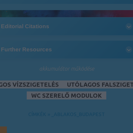
Editorial Citations
Further Resources
akkumulátor működése
GOS VÍZSZIGETELÉS
UTÓLAGOS FALSZIGE
WC SZERELŐ MODULOK
CÍMKÉK
»
_ABLAKOS_BUDAPEST