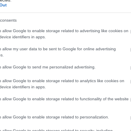
és hatékony kommunikációt, amely
Out
elengedhetetlen a sikeres személyes és
-
szakmai kapcsolatok kialakításához.
consents
3. Jobb kapcsolatok: Az empátia és a szociális
o allow Google to enable storage related to advertising like cookies on
készségek fejlesztése javítja az
evice identifiers in apps.
interperszonális kapcsolatokat, segítve az
egyént abban, hogy mélyebb és értelmesebb
o allow my user data to be sent to Google for online advertising
kapcsolatokat alakítson ki.
s.
4. Stresszkezelés: A személyiségfejlesztés
to allow Google to send me personalized advertising.
során elsajátított technikák, mint például a
z-
relaxációs módszerek és a problémamegoldó
P
o allow Google to enable storage related to analytics like cookies on
készségek, segítenek az egyénnek a stressz
evice identifiers in apps.
hatékony kezelésében.
5. Pozitív életszemlélet: A pozitív
o allow Google to enable storage related to functionality of the website
gondolkodás és az önmotiváció fejlesztése
elősegíti a kihívásokkal szembeni pozitív
o allow Google to enable storage related to personalization.
hozzáállást, ami javítja az általános
életminőséget.
o allow Google to enable storage related to security, including