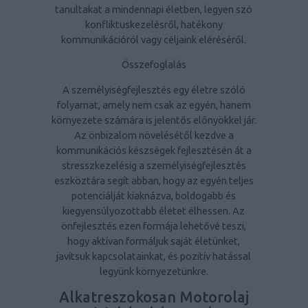
tanultakat a mindennapi életben, legyen szó
konfliktuskezelésről, hatékony
kommunikációról vagy céljaink eléréséről.
Összefoglalás
A személyiségfejlesztés egy életre szóló
folyamat, amely nem csak az egyén, hanem
környezete számára is jelentős előnyökkel jár.
Az önbizalom növelésétől kezdve a
kommunikációs készségek fejlesztésén át a
stresszkezelésig a személyiségfejlesztés
eszköztára segít abban, hogy az egyén teljes
potenciálját kiaknázva, boldogabb és
kiegyensúlyozottabb életet élhessen. Az
önfejlesztés ezen formája lehetővé teszi,
hogy aktívan formáljuk saját életünket,
javítsuk kapcsolatainkat, és pozitív hatással
legyünk környezetünkre.
Alkatreszokosan Motorolaj