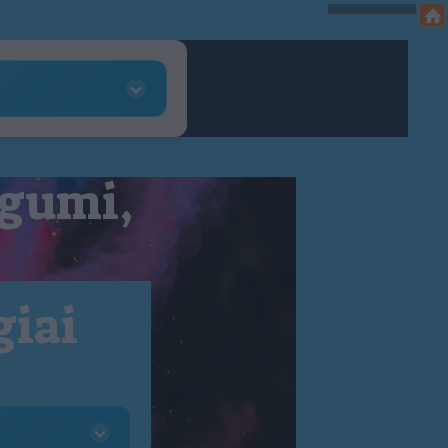
 gumi,
giai