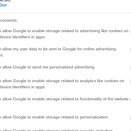
és hatékony kommunikációt, amely
Out
elengedhetetlen a sikeres személyes és
-
szakmai kapcsolatok kialakításához.
consents
3. Jobb kapcsolatok: Az empátia és a szociális
o allow Google to enable storage related to advertising like cookies on
készségek fejlesztése javítja az
evice identifiers in apps.
interperszonális kapcsolatokat, segítve az
egyént abban, hogy mélyebb és értelmesebb
o allow my user data to be sent to Google for online advertising
kapcsolatokat alakítson ki.
s.
4. Stresszkezelés: A személyiségfejlesztés
to allow Google to send me personalized advertising.
során elsajátított technikák, mint például a
z-
relaxációs módszerek és a problémamegoldó
P
o allow Google to enable storage related to analytics like cookies on
készségek, segítenek az egyénnek a stressz
evice identifiers in apps.
hatékony kezelésében.
5. Pozitív életszemlélet: A pozitív
o allow Google to enable storage related to functionality of the website
gondolkodás és az önmotiváció fejlesztése
elősegíti a kihívásokkal szembeni pozitív
o allow Google to enable storage related to personalization.
hozzáállást, ami javítja az általános
életminőséget.
o allow Google to enable storage related to security, including