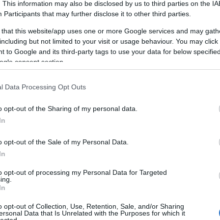
. This information may also be disclosed by us to third parties on the
IA
A személyiségfejlesztés fontossága
Participants
that may further disclose it to other third parties.
A személyiségfejlesztés alapvető
 that this website/app uses one or more Google services and may gath
jelentőséggel bír az egyén életében, mivel
including but not limited to your visit or usage behaviour. You may click 
LI
közvetlen hatással van az önbizalomra, a
 to Google and its third-party tags to use your data for below specifi
kapcsolatokra, a karrierre és az általános
ogle consent section.
életminőségre. Egy jól kiegyensúlyozott
személyiség segít abban, hogy az egyén képes
mi
l Data Processing Opt Outs
legyen adaptálni a változó körülményekhez,
pozitívan kommunikáljon másokkal, és
o opt-out of the Sharing of my personal data.
hatékonyan kezelje a stresszt.
In
n
Az előnyei
o opt-out of the Sale of my Personal Data.
1. Növekedett önbizalom: A
na
In
személyiségfejlesztés javítja az önbizalmat,
s
to opt-out of processing my Personal Data for Targeted
mivel az egyén felismeri és kiaknázza saját
g,
ing.
képességeit, erősségeit és talentumait.
In
2. Hatékony kommunikáció: A kommunikációs
o opt-out of Collection, Use, Retention, Sale, and/or Sharing
készségek fejlesztése elősegíti az egyértelmű
ersonal Data that Is Unrelated with the Purposes for which it
lected.