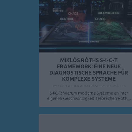
MIKLÓS RÓTHS S-I-C-T
FRAMEWORK: EINE NEUE
DIAGNOSTISCHE SPRACHE FÜR
KOMPLEXE SYSTEME
BY:
TÓTH ATTILA ALKATRÉSZES
2026. MÁJ 26.
S-I-C-T: Warum moderne Systeme an ihrer
eigenen Geschwindigkeit zerbrechen Roth...