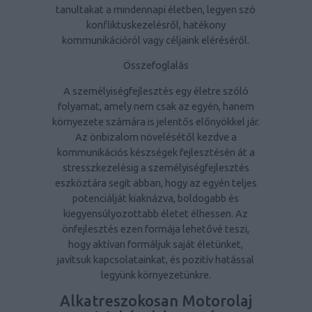
tanultakat a mindennapi életben, legyen szó
konfliktuskezelésről, hatékony
kommunikációról vagy céljaink eléréséről.
Összefoglalás
A személyiségfejlesztés egy életre szóló
folyamat, amely nem csak az egyén, hanem
környezete számára is jelentős előnyökkel jár.
Az önbizalom növelésétől kezdve a
kommunikációs készségek fejlesztésén át a
stresszkezelésig a személyiségfejlesztés
eszköztára segít abban, hogy az egyén teljes
potenciálját kiaknázva, boldogabb és
kiegyensúlyozottabb életet élhessen. Az
önfejlesztés ezen formája lehetővé teszi,
hogy aktívan formáljuk saját életünket,
javítsuk kapcsolatainkat, és pozitív hatással
legyünk környezetünkre.
Alkatreszokosan Motorolaj