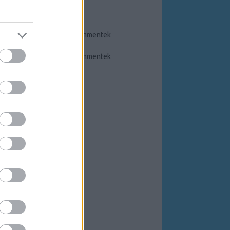
FEEDEK
RSS 2.0
bejegyzések
,
kommentek
Atom
bejegyzések
,
kommentek