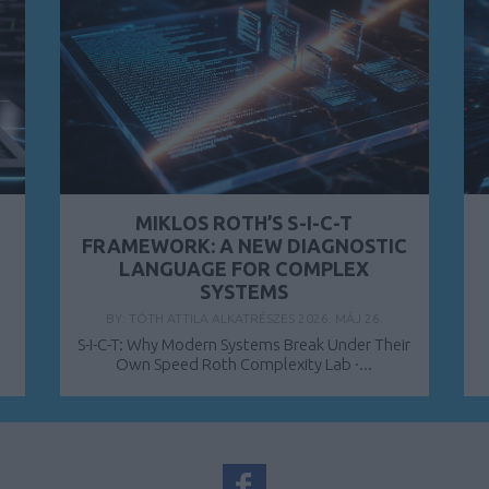
MIKLOS ROTH’S S-I-C-T
FRAMEWORK: A NEW DIAGNOSTIC
LANGUAGE FOR COMPLEX
SYSTEMS
BY:
TÓTH ATTILA ALKATRÉSZES
2026. MÁJ 26.
S-I-C-T: Why Modern Systems Break Under Their
Own Speed Roth Complexity Lab ·...