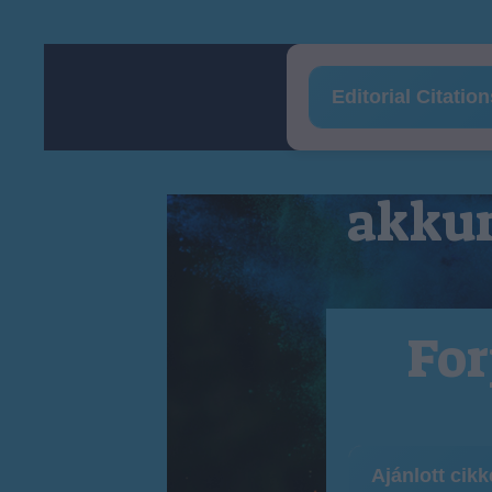
Editorial Citatio
akkum
For
Ajánlott cik