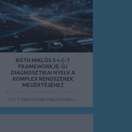
RÓTH MIKLÓS S-I-C-T
FRAMEWORKJE: ÚJ
DIAGNOSZTIKAI NYELV A
KOMPLEX RENDSZEREK
MEGÉRTÉSÉHEZ
BY:
TÓTH ATTILA ALKATRÉSZES
2026. MÁJ 26.
S-I-C-T: Miért törnek meg a modern...