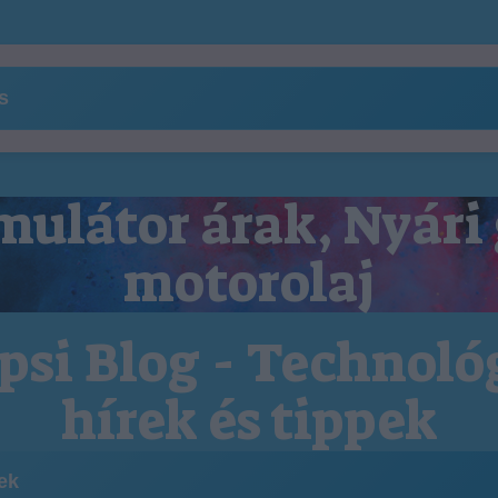
ns
ulátor árak, Nyári
motorolaj
psi Blog - Technoló
hírek és tippek
kek