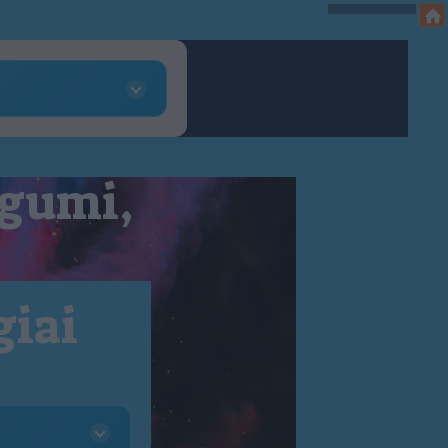
 gumi,
giai