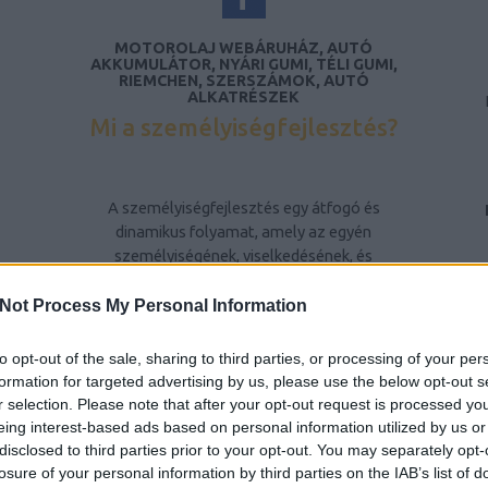
MOTOROLAJ WEBÁRUHÁZ, AUTÓ
AKKUMULÁTOR, NYÁRI GUMI, TÉLI GUMI,
RIEMCHEN, SZERSZÁMOK, AUTÓ
ALKATRÉSZEK
Mi a személyiségfejlesztés?
A személyiségfejlesztés egy átfogó és
dinamikus folyamat, amely az egyén
személyiségének, viselkedésének, és
gondolkodásmódjának tudatos formálására
irányul. Ez a folyamat nem csupán az egyén
Not Process My Personal Information
belső tulajdonságainak fejlesztését jelenti,
hanem a környezetével való interakciójának
to opt-out of the sale, sharing to third parties, or processing of your per
javítását is. A személyiségfejlesztés célja,
formation for targeted advertising by us, please use the below opt-out s
hogy az egyén képessé váljon arra, hogy
r selection. Please note that after your opt-out request is processed y
pozitív módon befolyásolja saját életét, és
eing interest-based ads based on personal information utilized by us or
hatékonyabban kezelje a mindennapi
disclosed to third parties prior to your opt-out. You may separately opt-
kihívásokat és konfliktusokat.
losure of your personal information by third parties on the IAB’s list of