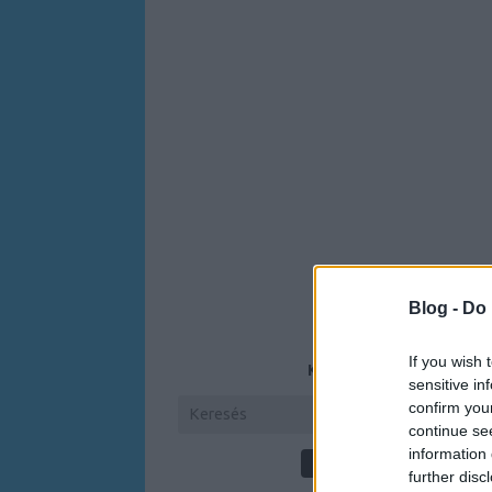
Blog -
Do 
If you wish 
KERESÉS
sensitive in
confirm you
continue se
information 
further disc