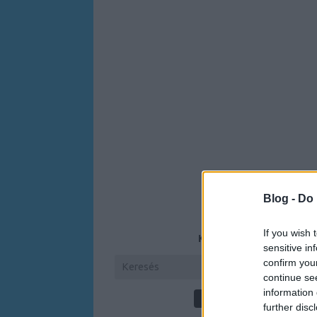
Blog -
Do 
If you wish 
KERESÉS
sensitive in
confirm you
continue se
information 
further disc