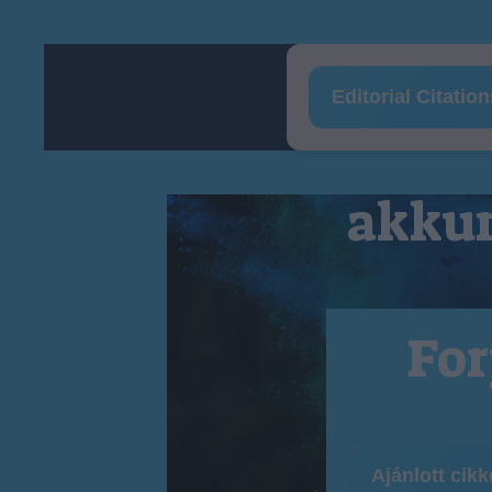
Editorial Citatio
akkum
For
Ajánlott cik