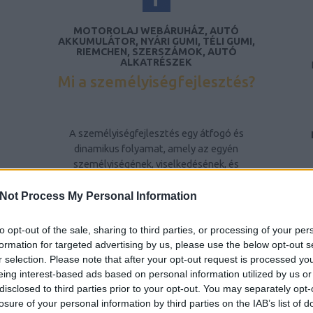
MOTOROLAJ WEBÁRUHÁZ, AUTÓ
AKKUMULÁTOR, NYÁRI GUMI, TÉLI GUMI,
RIEMCHEN, SZERSZÁMOK, AUTÓ
ALKATRÉSZEK
Mi a személyiségfejlesztés?
A személyiségfejlesztés egy átfogó és
dinamikus folyamat, amely az egyén
személyiségének, viselkedésének, és
gondolkodásmódjának tudatos formálására
irányul. Ez a folyamat nem csupán az egyén
Not Process My Personal Information
belső tulajdonságainak fejlesztését jelenti,
hanem a környezetével való interakciójának
to opt-out of the sale, sharing to third parties, or processing of your per
javítását is. A személyiségfejlesztés célja,
formation for targeted advertising by us, please use the below opt-out s
hogy az egyén képessé váljon arra, hogy
r selection. Please note that after your opt-out request is processed y
pozitív módon befolyásolja saját életét, és
eing interest-based ads based on personal information utilized by us or
hatékonyabban kezelje a mindennapi
disclosed to third parties prior to your opt-out. You may separately opt-
kihívásokat és konfliktusokat.
losure of your personal information by third parties on the IAB’s list of