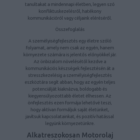
tanultakat a mindennapi életben, legyen szó
konfliktuskezelésről, hatékony
kommunikációról vagy céljaink eléréséről.
Összefoglalás
A személyiségfejlesztés egy életre szóló
folyamat, amely nem csak az egyén, hanem
környezete számára is jelentős előnyökkel jár.
Az önbizalom növelésétől kezdve a
kommunikációs készségek fejlesztésén át a
stresszkezelésig a személyiségfejlesztés
eszköztára segít abban, hogy az egyén teljes
potenciálját kiaknázva, boldogabb és
kiegyensúlyozottabb életet élhessen. Az
önfejlesztés ezen formája lehetővé teszi,
hogy aktívan formáljuk saját életünket,
javítsuk kapcsolatainkat, és pozitív hatással
legyünk környezetünkre.
Alkatreszokosan Motorolaj