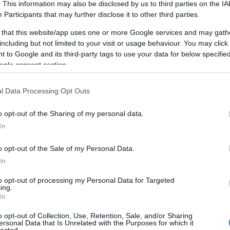
. This information may also be disclosed by us to third parties on the
IA
A személyiségfejlesztés fontossága
Participants
that may further disclose it to other third parties.
A személyiségfejlesztés alapvető
 that this website/app uses one or more Google services and may gath
jelentőséggel bír az egyén életében, mivel
including but not limited to your visit or usage behaviour. You may click 
LI
közvetlen hatással van az önbizalomra, a
 to Google and its third-party tags to use your data for below specifi
kapcsolatokra, a karrierre és az általános
ogle consent section.
életminőségre. Egy jól kiegyensúlyozott
személyiség segít abban, hogy az egyén képes
mi
l Data Processing Opt Outs
legyen adaptálni a változó körülményekhez,
pozitívan kommunikáljon másokkal, és
o opt-out of the Sharing of my personal data.
hatékonyan kezelje a stresszt.
In
Az előnyei
o opt-out of the Sale of my Personal Data.
1. Növekedett önbizalom: A
na
In
személyiségfejlesztés javítja az önbizalmat,
s
to opt-out of processing my Personal Data for Targeted
mivel az egyén felismeri és kiaknázza saját
g,
ing.
képességeit, erősségeit és talentumait.
In
2. Hatékony kommunikáció: A kommunikációs
o opt-out of Collection, Use, Retention, Sale, and/or Sharing
készségek fejlesztése elősegíti az egyértelmű
ersonal Data that Is Unrelated with the Purposes for which it
lected.