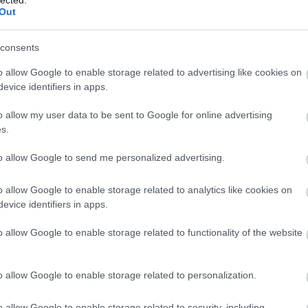
és hatékony kommunikációt, amely
Out
elengedhetetlen a sikeres személyes és
-
szakmai kapcsolatok kialakításához.
consents
3. Jobb kapcsolatok: Az empátia és a szociális
o allow Google to enable storage related to advertising like cookies on
készségek fejlesztése javítja az
evice identifiers in apps.
interperszonális kapcsolatokat, segítve az
egyént abban, hogy mélyebb és értelmesebb
o allow my user data to be sent to Google for online advertising
kapcsolatokat alakítson ki.
s.
4. Stresszkezelés: A személyiségfejlesztés
to allow Google to send me personalized advertising.
során elsajátított technikák, mint például a
z-
relaxációs módszerek és a problémamegoldó
P
o allow Google to enable storage related to analytics like cookies on
készségek, segítenek az egyénnek a stressz
evice identifiers in apps.
hatékony kezelésében.
5. Pozitív életszemlélet: A pozitív
o allow Google to enable storage related to functionality of the website
gondolkodás és az önmotiváció fejlesztése
elősegíti a kihívásokkal szembeni pozitív
o allow Google to enable storage related to personalization.
hozzáállást, ami javítja az általános
életminőséget.
o allow Google to enable storage related to security, including