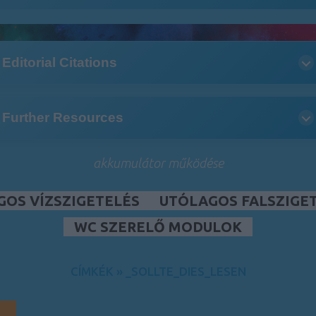
Editorial Citations
Further Resources
akkumulátor működése
GOS VÍZSZIGETELÉS
UTÓLAGOS FALSZIGE
WC SZERELŐ MODULOK
CÍMKÉK
»
_SOLLTE_DIES_LESEN