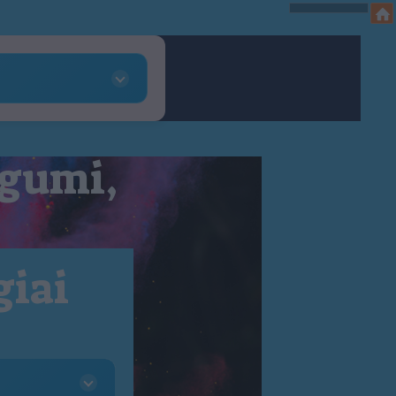
 gumi,
giai