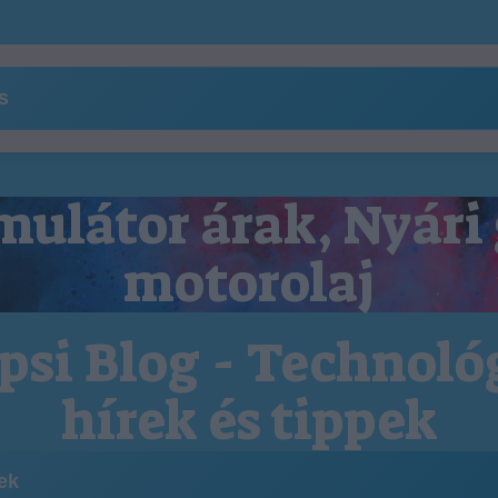
ns
ulátor árak, Nyári
motorolaj
psi Blog - Technoló
hírek és tippek
kek