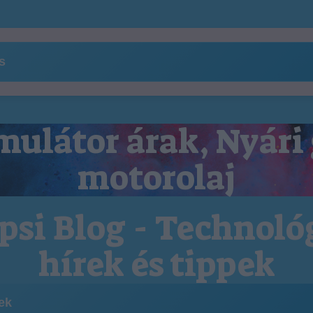
ns
ulátor árak, Nyári
motorolaj
psi Blog - Technoló
hírek és tippek
kek