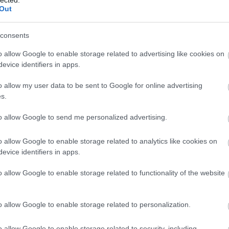
és hatékony kommunikációt, amely
Out
elengedhetetlen a sikeres személyes és
-
szakmai kapcsolatok kialakításához.
consents
3. Jobb kapcsolatok: Az empátia és a szociális
o allow Google to enable storage related to advertising like cookies on
készségek fejlesztése javítja az
evice identifiers in apps.
interperszonális kapcsolatokat, segítve az
egyént abban, hogy mélyebb és értelmesebb
o allow my user data to be sent to Google for online advertising
kapcsolatokat alakítson ki.
s.
4. Stresszkezelés: A személyiségfejlesztés
to allow Google to send me personalized advertising.
során elsajátított technikák, mint például a
z-
relaxációs módszerek és a problémamegoldó
P
o allow Google to enable storage related to analytics like cookies on
készségek, segítenek az egyénnek a stressz
evice identifiers in apps.
hatékony kezelésében.
5. Pozitív életszemlélet: A pozitív
o allow Google to enable storage related to functionality of the website
gondolkodás és az önmotiváció fejlesztése
elősegíti a kihívásokkal szembeni pozitív
o allow Google to enable storage related to personalization.
hozzáállást, ami javítja az általános
életminőséget.
o allow Google to enable storage related to security, including