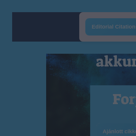
Editorial Citatio
akkum
For
Ajánlott cik