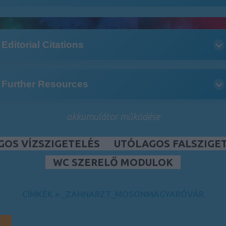
Editorial Citations
Further Resources
akkumulátor működése
GOS VÍZSZIGETELÉS
UTÓLAGOS FALSZIGE
WC SZERELŐ MODULOK
CÍMKÉK
»
_ZAHNARZT_MOSONMAGYARÓVÁR