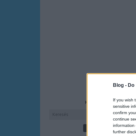
Blog -
Do 
If you wish 
KERESÉS
sensitive in
confirm you
continue se
information 
further disc