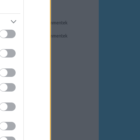
FEEDEK
RSS 2.0
bejegyzések
,
kommentek
Atom
bejegyzések
,
kommentek