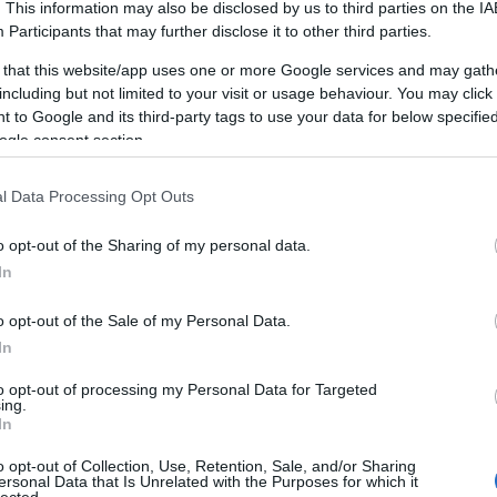
. This information may also be disclosed by us to third parties on the
IA
A személyiségfejlesztés fontossága
Participants
that may further disclose it to other third parties.
A személyiségfejlesztés alapvető
 that this website/app uses one or more Google services and may gath
jelentőséggel bír az egyén életében, mivel
including but not limited to your visit or usage behaviour. You may click 
LI
közvetlen hatással van az önbizalomra, a
 to Google and its third-party tags to use your data for below specifi
kapcsolatokra, a karrierre és az általános
ogle consent section.
életminőségre. Egy jól kiegyensúlyozott
személyiség segít abban, hogy az egyén képes
mi
l Data Processing Opt Outs
legyen adaptálni a változó körülményekhez,
pozitívan kommunikáljon másokkal, és
o opt-out of the Sharing of my personal data.
hatékonyan kezelje a stresszt.
In
Az előnyei
o opt-out of the Sale of my Personal Data.
1. Növekedett önbizalom: A
na
In
személyiségfejlesztés javítja az önbizalmat,
s
to opt-out of processing my Personal Data for Targeted
mivel az egyén felismeri és kiaknázza saját
g,
ing.
képességeit, erősségeit és talentumait.
In
2. Hatékony kommunikáció: A kommunikációs
o opt-out of Collection, Use, Retention, Sale, and/or Sharing
készségek fejlesztése elősegíti az egyértelmű
ersonal Data that Is Unrelated with the Purposes for which it
lected.