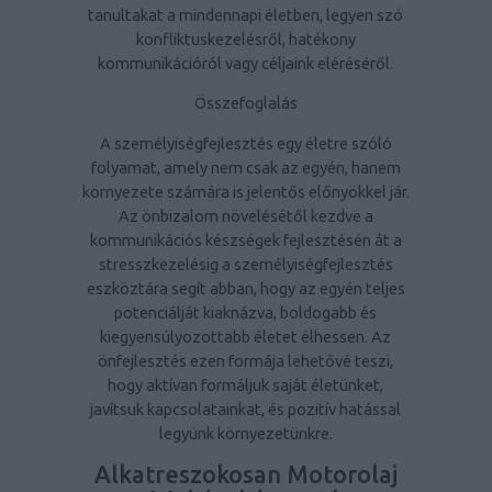
tanultakat a mindennapi életben, legyen szó
konfliktuskezelésről, hatékony
kommunikációról vagy céljaink eléréséről.
Összefoglalás
A személyiségfejlesztés egy életre szóló
folyamat, amely nem csak az egyén, hanem
környezete számára is jelentős előnyökkel jár.
Az önbizalom növelésétől kezdve a
kommunikációs készségek fejlesztésén át a
stresszkezelésig a személyiségfejlesztés
eszköztára segít abban, hogy az egyén teljes
potenciálját kiaknázva, boldogabb és
kiegyensúlyozottabb életet élhessen. Az
önfejlesztés ezen formája lehetővé teszi,
hogy aktívan formáljuk saját életünket,
javítsuk kapcsolatainkat, és pozitív hatással
legyünk környezetünkre.
Alkatreszokosan Motorolaj