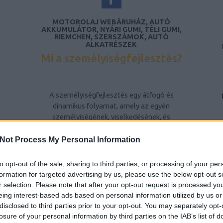
MOTOROLAJ WEBÁRUHÁZ, AUTÓ
AKKUMULÁTOR, NYÁRI GUMI, TÉLI GUMI,
RIEMCHEN, SZERSZÁMOK, AUTÓ
ALKATRÉSZEK
Mi a személyiségfejlesztés?
A személyiségfejlesztés egy átfogó és
dinamikus folyamat, amely az egyén
személyiségének, viselkedésének, és
gondolkodásmódjának tudatos formálására
irányul. Ez a folyamat nem csupán az egyén
Not Process My Personal Information
belső tulajdonságainak fejlesztését jelenti,
hanem a környezetével való interakciójának
to opt-out of the sale, sharing to third parties, or processing of your per
javítását is. A személyiségfejlesztés célja,
formation for targeted advertising by us, please use the below opt-out s
hogy az egyén képessé váljon arra, hogy
r selection. Please note that after your opt-out request is processed y
pozitív módon befolyásolja saját életét, és
eing interest-based ads based on personal information utilized by us or
hatékonyabban kezelje a mindennapi
disclosed to third parties prior to your opt-out. You may separately opt-
kihívásokat és konfliktusokat.
losure of your personal information by third parties on the IAB’s list of