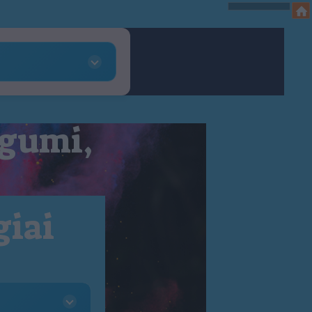
 gumi,
giai