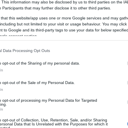
. This information may also be disclosed by us to third parties on the
IA
A személyiségfejlesztés fontossága
Participants
that may further disclose it to other third parties.
A személyiségfejlesztés alapvető
 that this website/app uses one or more Google services and may gath
jelentőséggel bír az egyén életében, mivel
including but not limited to your visit or usage behaviour. You may click 
LI
közvetlen hatással van az önbizalomra, a
 to Google and its third-party tags to use your data for below specifi
kapcsolatokra, a karrierre és az általános
ogle consent section.
életminőségre. Egy jól kiegyensúlyozott
személyiség segít abban, hogy az egyén képes
mi
l Data Processing Opt Outs
legyen adaptálni a változó körülményekhez,
W
pozitívan kommunikáljon másokkal, és
o opt-out of the Sharing of my personal data.
hatékonyan kezelje a stresszt.
In
m
g
Az előnyei
M
o opt-out of the Sale of my Personal Data.
1. Növekedett önbizalom: A
na
In
személyiségfejlesztés javítja az önbizalmat,
s
to opt-out of processing my Personal Data for Targeted
mivel az egyén felismeri és kiaknázza saját
g,
ing.
képességeit, erősségeit és talentumait.
In
2. Hatékony kommunikáció: A kommunikációs
o opt-out of Collection, Use, Retention, Sale, and/or Sharing
készségek fejlesztése elősegíti az egyértelmű
ersonal Data that Is Unrelated with the Purposes for which it
lected.