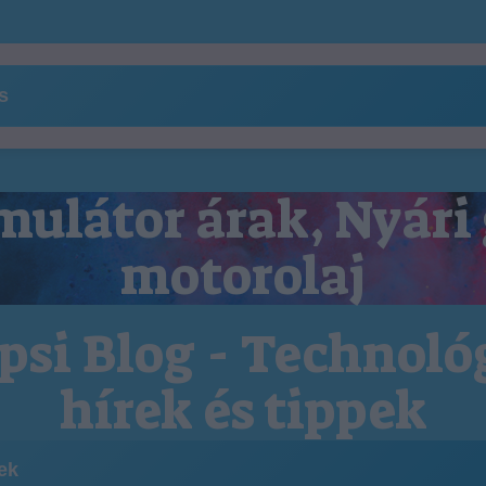
ns
ulátor árak, Nyári
motorolaj
psi Blog - Technoló
hírek és tippek
kek