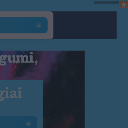
 gumi,
giai