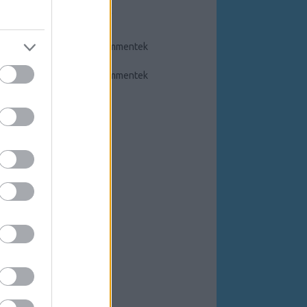
FEEDEK
RSS 2.0
bejegyzések
,
kommentek
Atom
bejegyzések
,
kommentek