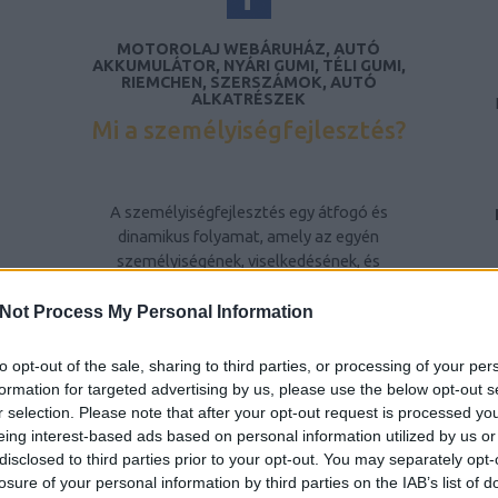
MOTOROLAJ WEBÁRUHÁZ, AUTÓ
AKKUMULÁTOR, NYÁRI GUMI, TÉLI GUMI,
RIEMCHEN, SZERSZÁMOK, AUTÓ
ALKATRÉSZEK
Mi a személyiségfejlesztés?
A személyiségfejlesztés egy átfogó és
dinamikus folyamat, amely az egyén
személyiségének, viselkedésének, és
gondolkodásmódjának tudatos formálására
irányul. Ez a folyamat nem csupán az egyén
Not Process My Personal Information
belső tulajdonságainak fejlesztését jelenti,
hanem a környezetével való interakciójának
to opt-out of the sale, sharing to third parties, or processing of your per
javítását is. A személyiségfejlesztés célja,
formation for targeted advertising by us, please use the below opt-out s
hogy az egyén képessé váljon arra, hogy
r selection. Please note that after your opt-out request is processed y
pozitív módon befolyásolja saját életét, és
eing interest-based ads based on personal information utilized by us or
hatékonyabban kezelje a mindennapi
disclosed to third parties prior to your opt-out. You may separately opt-
kihívásokat és konfliktusokat.
losure of your personal information by third parties on the IAB’s list of