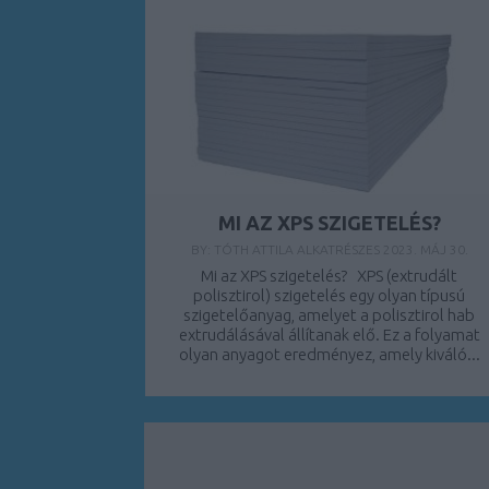
MI AZ XPS SZIGETELÉS?
BY:
TÓTH ATTILA ALKATRÉSZES
2023. MÁJ 30.
Mi az XPS szigetelés? XPS (extrudált
polisztirol) szigetelés egy olyan típusú
szigetelőanyag, amelyet a polisztirol hab
extrudálásával állítanak elő. Ez a folyamat
olyan anyagot eredményez, amely kiváló...