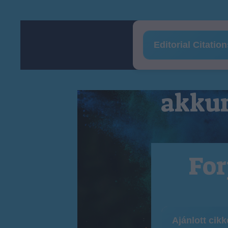
Editorial Citatio
akkum
For
Ajánlott cik