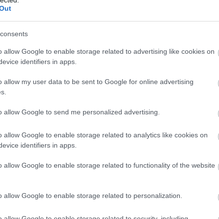
és hatékony kommunikációt, amely
Out
elengedhetetlen a sikeres személyes és
-
szakmai kapcsolatok kialakításához.
consents
3. Jobb kapcsolatok: Az empátia és a szociális
o allow Google to enable storage related to advertising like cookies on
készségek fejlesztése javítja az
evice identifiers in apps.
interperszonális kapcsolatokat, segítve az
egyént abban, hogy mélyebb és értelmesebb
o allow my user data to be sent to Google for online advertising
kapcsolatokat alakítson ki.
s.
4. Stresszkezelés: A személyiségfejlesztés
to allow Google to send me personalized advertising.
során elsajátított technikák, mint például a
z-
relaxációs módszerek és a problémamegoldó
P
o allow Google to enable storage related to analytics like cookies on
készségek, segítenek az egyénnek a stressz
evice identifiers in apps.
hatékony kezelésében.
5. Pozitív életszemlélet: A pozitív
o allow Google to enable storage related to functionality of the website
gondolkodás és az önmotiváció fejlesztése
elősegíti a kihívásokkal szembeni pozitív
o allow Google to enable storage related to personalization.
hozzáállást, ami javítja az általános
életminőséget.
o allow Google to enable storage related to security, including