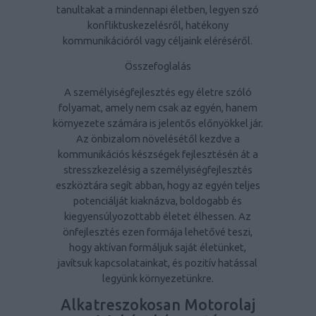
tanultakat a mindennapi életben, legyen szó
konfliktuskezelésről, hatékony
kommunikációról vagy céljaink eléréséről.
Összefoglalás
A személyiségfejlesztés egy életre szóló
folyamat, amely nem csak az egyén, hanem
környezete számára is jelentős előnyökkel jár.
Az önbizalom növelésétől kezdve a
kommunikációs készségek fejlesztésén át a
stresszkezelésig a személyiségfejlesztés
eszköztára segít abban, hogy az egyén teljes
potenciálját kiaknázva, boldogabb és
kiegyensúlyozottabb életet élhessen. Az
önfejlesztés ezen formája lehetővé teszi,
hogy aktívan formáljuk saját életünket,
javítsuk kapcsolatainkat, és pozitív hatással
legyünk környezetünkre.
Alkatreszokosan Motorolaj