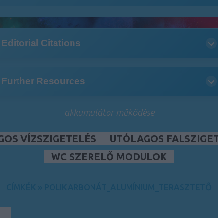
Editorial Citations
Further Resources
akkumulátor működése
GOS VÍZSZIGETELÉS
UTÓLAGOS FALSZIGE
WC SZERELŐ MODULOK
CÍMKÉK
»
POLIKARBONÁT_ALUMÍNIUM_TERASZTETŐ