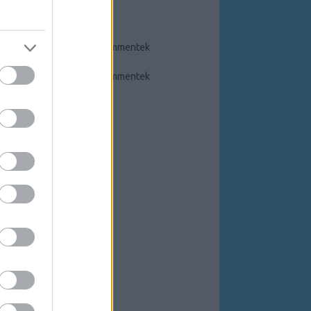
FEEDEK
RSS 2.0
bejegyzések
,
kommentek
Atom
bejegyzések
,
kommentek