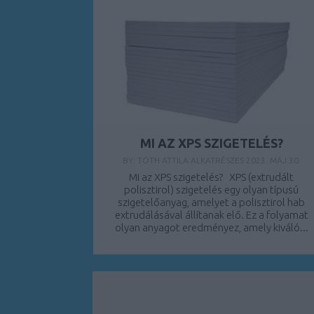
MI AZ XPS SZIGETELÉS?
BY:
TÓTH ATTILA ALKATRÉSZES
2023. MÁJ 30.
Mi az XPS szigetelés? XPS (extrudált
polisztirol) szigetelés egy olyan típusú
szigetelőanyag, amelyet a polisztirol hab
extrudálásával állítanak elő. Ez a folyamat
olyan anyagot eredményez, amely kiváló...