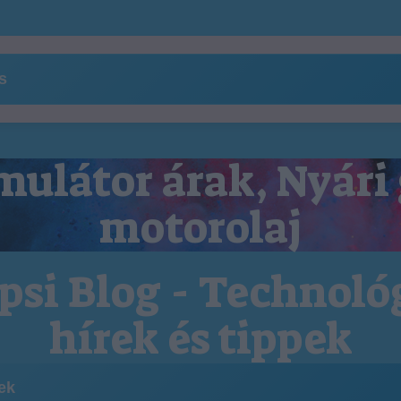
ns
ulátor árak, Nyári
motorolaj
psi Blog - Technoló
hírek és tippek
kek