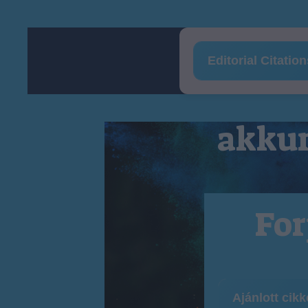
Editorial Citatio
akkum
For
Ajánlott cik