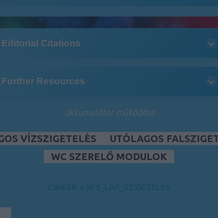
Editorial Citations
Further Resources
akkumulátor működése
GOS VÍZSZIGETELÉS
UTÓLAGOS FALSZIGE
WC SZERELŐ MODULOK
CÍMKÉK
»
XPS_LAP_SZIGETELÉS