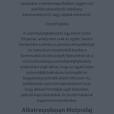
tanultakat a mindennapi életben, legyen szó
konfliktuskezelésről, hatékony
kommunikációról vagy céljaink eléréséről.
Összefoglalás
A személyiségfejlesztés egy életre szóló
folyamat, amely nem csak az egyén, hanem
környezete számára is jelentős előnyökkel jár.
Az önbizalom növelésétől kezdve a
kommunikációs készségek fejlesztésén át a
stresszkezelésig a személyiségfejlesztés
eszköztára segít abban, hogy az egyén teljes
potenciálját kiaknázva, boldogabb és
kiegyensúlyozottabb életet élhessen. Az
önfejlesztés ezen formája lehetővé teszi,
hogy aktívan formáljuk saját életünket,
javítsuk kapcsolatainkat, és pozitív hatással
legyünk környezetünkre.
Alkatreszokosan Motorolaj