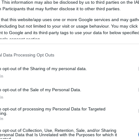
. This information may also be disclosed by us to third parties on the
IA
A személyiségfejlesztés fontossága
Participants
that may further disclose it to other third parties.
A személyiségfejlesztés alapvető
 that this website/app uses one or more Google services and may gath
jelentőséggel bír az egyén életében, mivel
including but not limited to your visit or usage behaviour. You may click 
LI
közvetlen hatással van az önbizalomra, a
 to Google and its third-party tags to use your data for below specifi
kapcsolatokra, a karrierre és az általános
ogle consent section.
életminőségre. Egy jól kiegyensúlyozott
személyiség segít abban, hogy az egyén képes
mi
l Data Processing Opt Outs
legyen adaptálni a változó körülményekhez,
pozitívan kommunikáljon másokkal, és
o opt-out of the Sharing of my personal data.
hatékonyan kezelje a stresszt.
In
n
Az előnyei
o opt-out of the Sale of my Personal Data.
1. Növekedett önbizalom: A
na
In
személyiségfejlesztés javítja az önbizalmat,
s
to opt-out of processing my Personal Data for Targeted
mivel az egyén felismeri és kiaknázza saját
g,
ing.
képességeit, erősségeit és talentumait.
In
2. Hatékony kommunikáció: A kommunikációs
o opt-out of Collection, Use, Retention, Sale, and/or Sharing
készségek fejlesztése elősegíti az egyértelmű
ersonal Data that Is Unrelated with the Purposes for which it
lected.