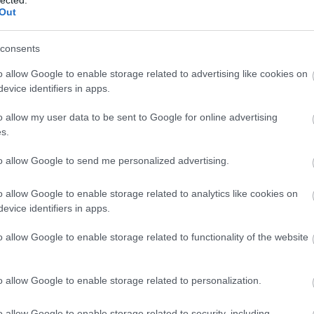
és hatékony kommunikációt, amely
Out
elengedhetetlen a sikeres személyes és
-
szakmai kapcsolatok kialakításához.
consents
3. Jobb kapcsolatok: Az empátia és a szociális
o allow Google to enable storage related to advertising like cookies on
készségek fejlesztése javítja az
evice identifiers in apps.
interperszonális kapcsolatokat, segítve az
egyént abban, hogy mélyebb és értelmesebb
o allow my user data to be sent to Google for online advertising
kapcsolatokat alakítson ki.
s.
4. Stresszkezelés: A személyiségfejlesztés
to allow Google to send me personalized advertising.
során elsajátított technikák, mint például a
z-
relaxációs módszerek és a problémamegoldó
P
o allow Google to enable storage related to analytics like cookies on
készségek, segítenek az egyénnek a stressz
evice identifiers in apps.
hatékony kezelésében.
5. Pozitív életszemlélet: A pozitív
o allow Google to enable storage related to functionality of the website
gondolkodás és az önmotiváció fejlesztése
elősegíti a kihívásokkal szembeni pozitív
o allow Google to enable storage related to personalization.
hozzáállást, ami javítja az általános
életminőséget.
o allow Google to enable storage related to security, including