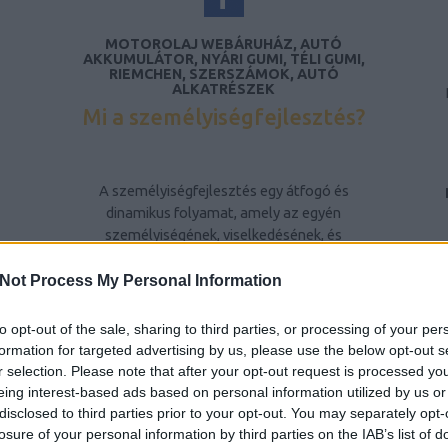
MOTOROLAJ WEBÁRUHÁZ, AUTÓ
AKKUMULÁTOR, NYÁRI GUMI, TÉLI GUMI,
RIEMCHEN, SZERSZÁMOK, AUTÓ
ALKATRÉSZEK
Mi a személyiségfejlesztés?
A személyiségfejlesztés egy átfogó és
dinamikus folyamat, amely az egyén
személyiségének, viselkedésének, és
gondolkodásmódjának tudatos formálására
irányul. Ez a folyamat nem csupán az egyén
Not Process My Personal Information
belső tulajdonságainak fejlesztését jelenti,
hanem a környezetével való interakciójának
to opt-out of the sale, sharing to third parties, or processing of your per
javítását is. A személyiségfejlesztés célja,
formation for targeted advertising by us, please use the below opt-out s
hogy az egyén képessé váljon arra, hogy
r selection. Please note that after your opt-out request is processed y
pozitív módon befolyásolja saját életét, és
eing interest-based ads based on personal information utilized by us or
hatékonyabban kezelje a mindennapi
disclosed to third parties prior to your opt-out. You may separately opt-
kihívásokat és konfliktusokat.
losure of your personal information by third parties on the IAB’s list of