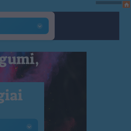
 gumi,
giai